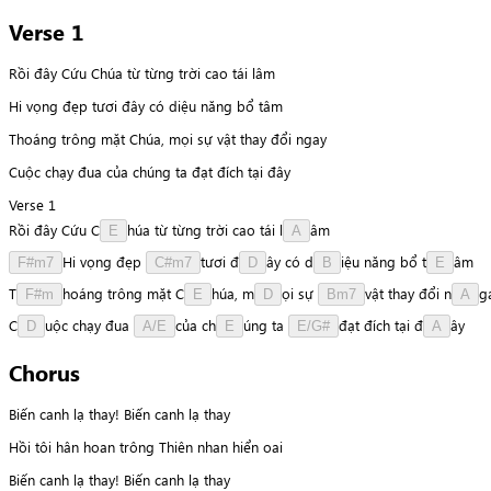
Verse 1
Rồi đây Cứu Chúa từ từng trời cao tái lâm
Hi vọng đẹp tươi đây có diệu năng bổ tâm
Thoáng trông mặt Chúa, mọi sự vật thay đổi ngay
Cuộc chạy đua của chúng ta đạt đích tại đây
Verse 1
Rồi
đây
Cứu
C
h
ú
a
từ
từng
trời
cao
tái
l
â
m
E
A
H
i
vọng
đẹp
t
ư
ơ
i
đ
â
y
có
d
i
ệ
u
năng
bổ
t
â
m
F#m7
C#m7
D
B
E
T
h
o
á
n
g
trông
mặt
C
h
ú
a
,
m
ọ
i
sự
v
ậ
t
thay
đổi
n
g
F#m
E
D
Bm7
A
C
u
ộ
c
chạy
đua
c
ủ
a
c
h
ú
n
g
ta
đ
ạ
t
đích
tại
đ
â
y
D
A/E
E
E/G#
A
Chorus
Biến canh lạ thay! Biến canh lạ thay
Hồi tôi hân hoan trông Thiên nhan hiển oai
Biến canh lạ thay! Biến canh lạ thay