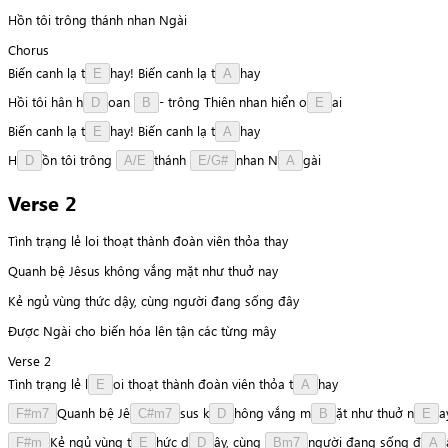
Hồn tôi trông thánh nhan Ngài
Chorus
Biến
canh
lạ
t
h
a
y
!
Biến
canh
lạ
t
h
a
y
E
A
Hồi
tôi
hân
h
o
a
n
-
trông
Thiên
nhan
hiển
o
a
i
D
B
E
Biến
canh
lạ
t
h
a
y
!
Biến
canh
lạ
t
h
a
y
E
A
H
ồ
n
tôi
trông
t
h
á
n
h
n
h
a
n
N
g
à
i
D
A/E
E/G#
A
Verse 2
Tình trạng lẻ loi thoạt thành đoàn viên thỏa thay
Quanh bệ Jêsus không vắng mặt như thuở nay
Kẻ ngủ vùng thức dậy, cùng người đang sống đây
Được Ngài cho biến hóa lên tận các từng mây
Verse 2
Tình
trạng
lẻ
l
o
i
thoạt
thành
đoàn
viên
thỏa
t
h
a
y
E
A
Q
u
a
n
h
bệ
J
ê
s
u
s
k
h
ô
n
g
vắng
m
ặ
t
như
thuở
n
a
F#m7
C#m7
D
B
E
K
ẻ
ngủ
vùng
t
h
ứ
c
d
ậ
y
,
cùng
n
g
ư
ờ
i
đang
sống
đ
F#m
E
D
Bm7
A