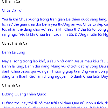
C
Thánh Ca
Chúa Đã Tới
Yêu là khi Chúa xuống trong trần gian Lìa thiên quốc sáng láng,
lịch sử thế gian chia đôi Đem yêu thương an vui, Chúa tô đẹp cu
tối, nhân thế đang chơi vơi Yêu là khi Chúa thứ tha tội tôi Lòng
rạng ngời Yêu là khi Chúa trên cao nhìn tôi. Đường muôn lối Ngà
C
Biệt Thánh Ca
Danh Lạ Lùng
Nầy ai sống trong lao khổ, u sầu Nhờ danh Jêsus mau kêu cầu L
Danh lạ lùng, Danh dịu dàng Mừng vui ở trời, đất hy vọng Dầu 
danh Chúa Jêsus quí vô ngần Thường giúp ta mừng vui muôn ph
dâng tâm thành Giờ lâm chung nguyền hô danh Chúa luôn Duy 
G
Thánh Ca
Dương Quang Thiên Quốc
Đường trời nay tôi đi, có mặt trời soi thấu Qua núi non u tịch,
Thần quang chiếu đêm ngày Ánh sáng thánh tỏa soi ở linh hồn mã