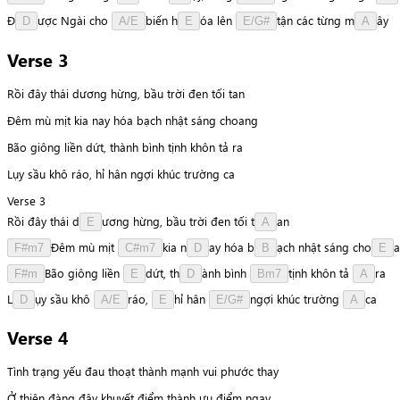
Đ
ư
ợ
c
Ngài
cho
b
i
ế
n
h
ó
a
lên
t
ậ
n
các
từng
m
â
y
D
A/E
E
E/G#
A
Verse 3
Rồi đây thái dương hừng, bầu trời đen tối tan
Đêm mù mịt kia nay hóa bạch nhật sáng choang
Bão giông liền dứt, thành bình tịnh khôn tả ra
Lụy sầu khô ráo, hỉ hân ngợi khúc trường ca
Verse 3
Rồi
đây
thái
d
ư
ơ
n
g
hừng,
bầu
trời
đen
tối
t
a
n
E
A
Đ
ê
m
mù
mịt
k
i
a
n
a
y
hóa
b
ạ
c
h
nhật
sáng
c
h
o
a
F#m7
C#m7
D
B
E
B
ã
o
giông
liền
d
ứ
t
,
t
h
à
n
h
bình
t
ị
n
h
khôn
tả
r
a
F#m
E
D
Bm7
A
L
ụ
y
sầu
khô
r
á
o
,
h
ỉ
hân
n
g
ợ
i
khúc
trường
c
a
D
A/E
E
E/G#
A
Verse 4
Tình trạng yếu đau thoạt thành mạnh vui phước thay
Ở thiên đàng đây khuyết điểm thành ưu điểm ngay