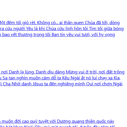
t đêm tối gió rét. Không có... ai thân quen Chúa đã tới, dòng
 ra cứu người Yêu là khi Chúa cứu linh hồn tôi Tìm tôi giữa bóng
h bao vết thương trong tôi Ban tin yêu vui tươi, với hy vọng
nơi Danh lạ lùng, Danh dịu dàng Mừng vui ở trời, nơi đất trông
 Sa-tan nghìn muôn cám dỗ ta Kêu Ngài ắt nó lui chạy xa Kìa,
ợi Cha Nhờ danh Jêsus ta đến nghiêng mình Quì nơi chơn Ngài
 ngôn muôn đời cao quý tuyệt vời Dương quang thiên quốc này
uôn hát khen Ngài Dầu mù mịt quanh tôi, ở trên đầu tăm tối