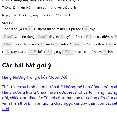
Thống tâm liền biến thành sự mừng vui thỏa tình
Ngày xưa đi bởi tin, nay mục kích tường minh
Verse 4
Tình
trạng
yếu
đ
a
u
thoạt
thành
mạnh
vui
phước
t
h
a
y
E
A
Ở
thiên
đàng
đ
â
y
k
h
u
y
ế
t
điểm
t
h
à
n
h
ưu
điểm
n
F#m7
C#m7
D
B
E
T
h
ố
n
g
tâm
liền
b
i
ế
n
t
h
à
n
h
sự
m
ừ
n
g
vui
thỏa
t
ì
n
F#m
E
D
Bm7
A
N
g
à
y
xưa
đi
b
ở
i
t
i
n
,
nay
m
ụ
c
kích
tường
m
i
n
h
D
A/E
E
E/G#
A
Các bài hát gợi ý
Hằng Nương Trong Chúa Muôn Đời
Thật tôi có sự bình an mà trần thế không thế ban Cũng không a
Hằng nương trong Chúa muôn đời, Jêsus, Chúa tôi Hằng nương t
đời, chiếc đơn đâu nào Từ khi có sự bình an dịu dàng đến tâm 
vinh hiển thôi Bình an giống châu ngọc kia, đầy thân vốn đất sé
thôi