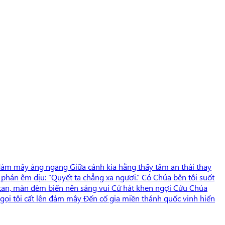
 đám mây áng ngang Giữa cảnh kia hằng thấy tâm an thái thay
hán êm dịu: “Quyết ta chẳng xa ngươi.” Có Chúa bên tôi suốt
ng tan, màn đêm biến nên sáng vui Cứ hát khen ngợi Cứu Chúa
i gọi tôi cất lên đám mây Đến cố gia miền thánh quốc vinh hiển