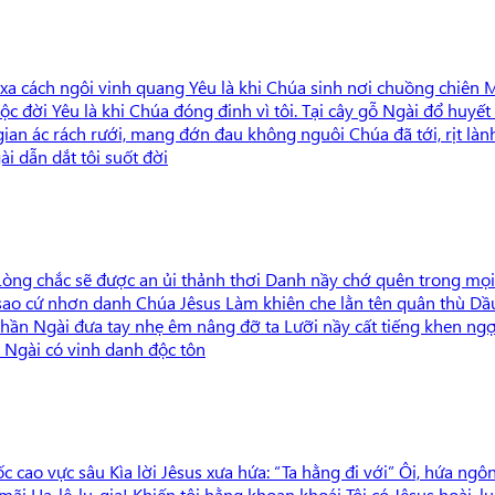
 xa cách ngôi vinh quang Yêu là khi Chúa sinh nơi chuồng chiên Mộ
ộc đời Yêu là khi Chúa đóng đinh vì tôi. Tại cây gỗ Ngài đổ huyết
 gian ác rách rưới, mang đớn đau không nguôi Chúa đã tới, rịt làn
i dẫn dắt tôi suốt đời
òng chắc sẽ được an ủi thảnh thơi Danh nầy chớ quên trong mọi 
sao cứ nhơn danh Chúa Jêsus Làm khiên che lằn tên quân thù Dầu
ần Ngài đưa tay nhẹ êm nâng đỡ ta Lưỡi nầy cất tiếng khen ng
Ngài có vinh danh độc tôn
 dốc cao vực sâu Kìa lời Jêsus xưa hứa: “Ta hằng đi với” Ôi, hứa
i Ha-lê-lu-gia! Khiến tôi hằng khoan khoái Tôi có Jêsus hoài, l