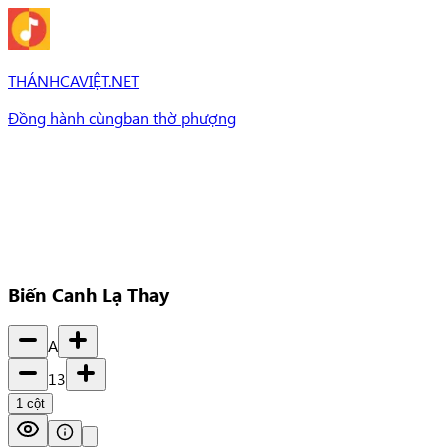
THÁNHCAVIỆT.NET
Đồng hành cùng
ban thờ phượng
Bài Hát
Bài hát
Chủ đề
Set Nhạc
Set nhạc
Biến Canh Lạ Thay
A
13
1
cột