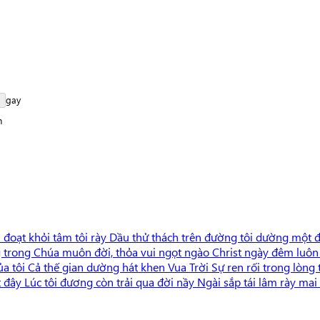
g
a
y
h
i đoạt khỏi tâm tôi rày Dầu thử thách trên đường tôi dường một
rong Chúa muôn đời, thỏa vui ngọt ngào Christ ngày đêm luôn p
của tôi Cả thế gian dường hát khen Vua Trời Sự ren rối trong lò
t đây Lúc tôi đương còn trải qua đời nầy Ngài sắp tái lâm rày ma