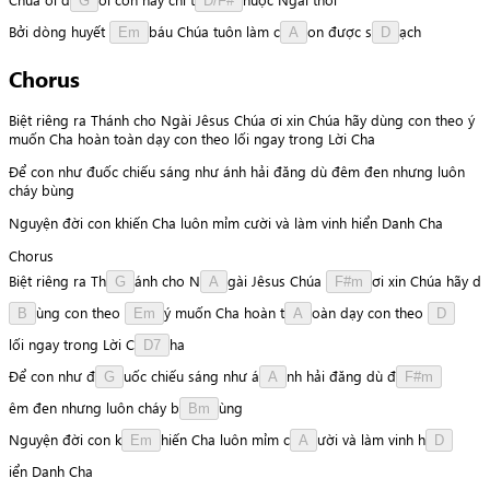
G
D/F#
Bởi
dòng
huyết
b
á
u
Chúa
tuôn
làm
c
o
n
được
s
ạ
c
h
Em
A
D
Chorus
Biệt riêng ra Thánh cho Ngài Jêsus Chúa ơi xin Chúa hãy dùng con theo ý
muốn Cha hoàn toàn dạy con theo lối ngay trong Lời Cha
Để con như đuốc chiếu sáng như ánh hải đăng dù đêm đen nhưng luôn
cháy bùng
Nguyện đời con khiến Cha luôn mỉm cười và làm vinh hiển Danh Cha
Chorus
Biệt
riêng
ra
T
h
á
n
h
cho
N
g
à
i
Jêsus
Chúa
ơ
i
xin
Chúa
hãy
d
G
A
F#m
ù
n
g
con
theo
ý
muốn
Cha
hoàn
t
o
à
n
dạy
con
theo
B
Em
A
D
l
ố
i
ngay
trong
Lời
C
h
a
D7
Để
con
như
đ
u
ố
c
chiếu
sáng
như
á
n
h
hải
đăng
dù
đ
G
A
F#m
ê
m
đen
nhưng
luôn
cháy
b
ù
n
g
Bm
Nguyện
đời
con
k
h
i
ế
n
Cha
luôn
mỉm
c
ư
ờ
i
và
làm
vinh
h
Em
A
D
i
ể
n
Danh
Cha