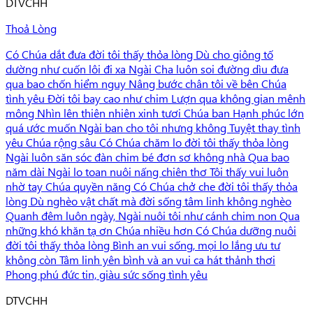
D
TVCHH
Thoả Lòng
Có Chúa dắt đưa đời tôi thấy thỏa lòng Dù cho giông tố
dường như cuốn lôi đi xa Ngài Cha luôn soi đường dìu đưa
qua bao chốn hiểm nguy Nâng bước chân tôi về bên Chúa
tình yêu Đời tôi bay cao như chim Lượn qua không gian mênh
mông Nhìn lên thiên nhiên xinh tươi Chúa ban Hạnh phúc lớn
quá ước muốn Ngài ban cho tôi nhưng không Tuyệt thay tình
yêu Chúa rộng sâu Có Chúa chăm lo đời tôi thấy thỏa lòng
Ngài luôn săn sóc đàn chim bé đơn sơ không nhà Qua bao
năm dài Ngài lo toan nuôi nấng chiên thơ Tôi thấy vui luôn
nhờ tay Chúa quyền năng Có Chúa chở che đời tôi thấy thỏa
lòng Dù nghèo vật chất mà đời sống tâm linh không nghèo
Quanh đêm luôn ngày, Ngài nuôi tôi như cánh chim non Qua
những khó khăn tạ ơn Chúa nhiều hơn Có Chúa dưỡng nuôi
đời tôi thấy thỏa lòng Bình an vui sống, mọi lo lắng ưu tư
không còn Tâm linh yên bình và an vui ca hát thảnh thơi
Phong phú đức tin, giàu sức sống tình yêu
D
TVCHH