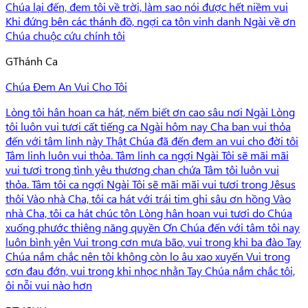
Chúa lại đến, đem tôi về trời, làm sao nói được hết niềm vui
Khi đứng bên các thánh đồ, ngợi ca tôn vinh danh Ngài về ơn
Chúa chuộc cứu chính tôi
G
Thánh Ca
Chúa Đem An Vui Cho Tôi
Lòng tôi hân hoan ca hát, nếm biết ơn cao sâu nơi Ngài Lòng
tôi luôn vui tươi cất tiếng ca Ngài hôm nay Cha ban vui thỏa
đến với tâm linh này Thật Chúa đã đến đem an vui cho đời tôi
Tâm linh luôn vui thỏa. Tâm linh ca ngợi Ngài Tôi sẽ mãi mãi
vui tươi trong tình yêu thương chan chứa Tâm tôi luôn vui
thỏa. Tâm tôi ca ngợi Ngài Tôi sẽ mãi mãi vui tươi trong Jêsus
thôi Vào nhà Cha, tôi ca hát với trái tim ghi sâu ơn hồng Vào
nhà Cha, tôi ca hát chúc tôn Lòng hân hoan vui tươi do Chúa
xuống phước thiêng năng quyền Ơn Chúa đến với tâm tôi nay
luôn bình yên Vui trong cơn mưa bão, vui trong khi ba đào Tay
Chúa nắm chắc nên tôi không còn lo âu xao xuyến Vui trong
cơn đau đớn, vui trong khi nhọc nhằn Tay Chúa nắm chắc tôi,
ôi nỗi vui nào hơn