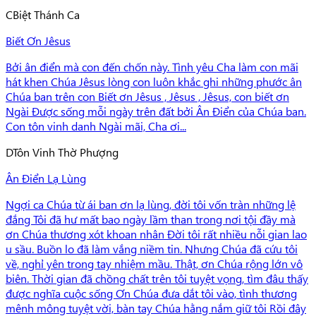
C
Biệt Thánh Ca
Biết Ơn Jêsus
Bởi ân điển mà con đến chốn này. Tình yêu Cha làm con mãi
hát khen Chúa Jêsus lòng con luôn khắc ghi những phước ân
Chúa ban trên con Biết ơn Jêsus , Jêsus , Jêsus, con biết ơn
Ngài Được sống mỗi ngày trên đất bởi Ân Điển của Chúa ban.
Con tôn vinh danh Ngài mãi, Cha ơi...
D
Tôn Vinh Thờ Phượng
Ân Điển Lạ Lùng
Ngợi ca Chúa từ ái ban ơn lạ lùng, đời tôi vốn tràn những lệ
đắng Tôi đã hư mất bao ngày lầm than trong nơi tội đầy mà
ơn Chúa thương xót khoan nhân Đời tôi rất nhiều nỗi gian lao
u sầu. Buồn lo đã làm vắng niềm tin. Nhưng Chúa đã cứu tôi
về, nghỉ yên trong tay nhiệm mầu. Thật, ơn Chúa rộng lớn vô
biên. Thời gian đã chồng chất trên tôi tuyệt vọng, tìm đâu thấy
được nghĩa cuộc sống Ơn Chúa đưa dắt tôi vào, tình thương
mênh mông tuyệt vời, bàn tay Chúa hằng nắm giữ tôi Rồi đây