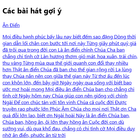
Các bài hát gợi ý
Ân Điển
Mọi điều hạnh phúc bấy lâu nay biết đếm sao đặng Dòng thời
gian dẫn lối chân con bước tới nơi này Từng giây phút quý giá
đã trôi qua trong đời con Là ân điển chính Chúa Cha ban
chẳng chi tình cờ Làn hương thơm gió mát, hoa xuân, trái chín,
thu vàng Từng mùa qua thế giới quanh con đổi thay nhiều
hơn Thật ân điển Chúa đã ban cho thế gian rộng rời Lạ lùng
thay Chúa nắn nên con giữa thế gian này Từ thơ ấu đến lúc
con khôn lớn, đến bây giờ Ngày ngày qua sống với biết bao
ước mơ hoài mong Mọi điều ân điển Chúa ban cho chẳng chi
tình cờ Ngày hôm nay Chúa giúp con nên giống với chính
Ngài Để con chúc tán với tôn vinh Chúa cả cuộc đời Được
truyền rao phước lớn Phúc Âm Chúa cho mọi nơi Thật ơn Cha
quá đỗi lớn lao, biết ơn Ngài hoài Này là ân điển Chúa ban,
Chúa ban, hồng ân, ôi lớn thay hồng ân Cuộc đời con dù
sướng vui, dù qua khổ đau, chẳng có chi tình cờ Mọi điều duy
nhờ ân điển, phước ân từ trời