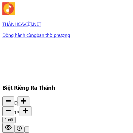
THÁNHCAVIỆT.NET
Đồng hành cùng
ban thờ phượng
Bài Hát
Bài hát
Chủ đề
Set Nhạc
Set nhạc
Biệt Riêng Ra Thánh
D
13
1
cột