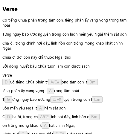
Verse
Có tiếng Chúa phán trong tâm con, tiếng phán ấy vang vọng trong tâm
hoài
Từng ngày bao ước nguyện trong con luôn mến yêu Ngài thêm sắt son.
Cha ôi, trong chính nơi đây, linh hồn con trông mong khao khát chính
Ngài,
Chúa ơi đời con nay chỉ thuộc Ngài thôi
Bởi dòng huyết báu Chúa tuôn làm con được sạch
Verse
C
ó
tiếng
Chúa
phán
t
r
o
n
g
tâm
con,
t
D
A/C#
Bm
i
ế
n
g
phán
ấy
vang
vọng
t
r
o
n
g
tâm
hoài
A
T
ừ
n
g
ngày
bao
ước
n
g
u
y
ệ
n
trong
con
l
G
D/F#
Em
u
ô
n
mến
yêu
Ngài
t
h
ê
m
sắt
son.
A
C
h
a
ôi,
trong
c
h
í
n
h
nơi
đây,
linh
hồn
c
D
A/C#
Bm
o
n
trông
mong
khao
k
h
á
t
chính
Ngài,
A
Chúa
ơi
đ
ờ
i
con
nay
chỉ
t
h
u
ộ
c
Ngài
thôi