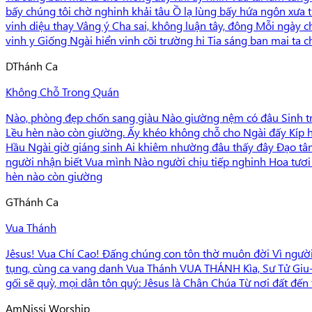
bấy chúng tôi chờ nghinh khải tâu Ồ lạ lùng bấy hứa ngôn xưa 
vinh diệu thay Vâng ý Cha sai, không luận tây, đông Mỗi ngày 
vinh y Giống Ngài hiển vinh cõi trường hi Tia sáng ban mai t
D
Thánh Ca
Không Chỗ Trong Quán
Nào, phòng đẹp chốn sang giàu Nào giường nệm có đâu Sinh tro
Lều hèn nào còn giường. Ấy khéo không chỗ cho Ngài đấy Kíp 
Hầu Ngài giờ giáng sinh Ai khiêm nhường đâu thấy đây Đạo tâ
người nhận biết Vua mình Nào người chịu tiếp nghinh Hoa tươi
hèn nào còn giường
G
Thánh Ca
Vua Thánh
Jêsus! Vua Chí Cao! Đấng chúng con tôn thờ muôn đời Vì người 
tụng, cùng ca vang danh Vua Thánh VUA THÁNH Kìa, Sư Tử Giu-đ
gối sẽ quỳ, mọi dân tôn quý: Jêsus là Chân Chúa Từ nơi đất đến t
Am
Nissi Worship