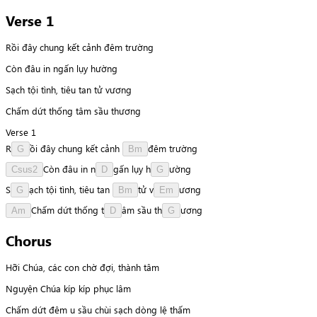
Verse 1
Rồi đây chung kết cảnh đêm trường
Còn đâu in ngấn lụy hường
Sạch tội tình, tiêu tan tử vương
Chấm dứt thống tâm sầu thương
Verse 1
R
ồ
i
đây
chung
kết
cảnh
đ
ê
m
trường
G
Bm
C
ò
n
đâu
in
n
g
ấ
n
lụy
h
ư
ờ
n
g
Csus2
D
G
S
ạ
c
h
tội
tình,
tiêu
tan
t
ử
v
ư
ơ
n
g
G
Bm
Em
C
h
ấ
m
dứt
thống
t
â
m
sầu
t
h
ư
ơ
n
g
Am
D
G
Chorus
Hỡi Chúa, các con chờ đợi, thành tâm
Nguyện Chúa kíp kíp phục lâm
Chấm dứt đêm u sầu chùi sạch dòng lệ thấm