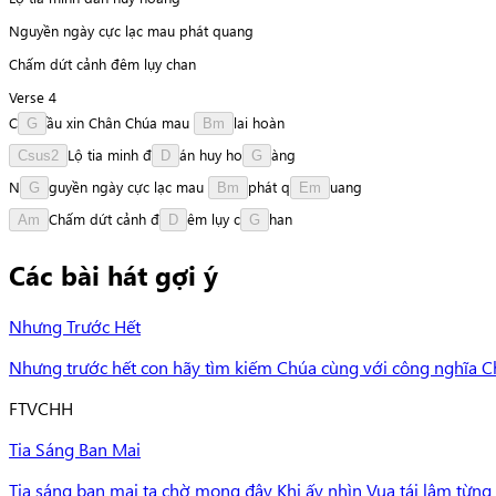
Nguyền ngày cực lạc mau phát quang
Chấm dứt cảnh đêm lụy chan
Verse 4
C
ầ
u
xin
Chân
Chúa
mau
l
a
i
hoàn
G
Bm
L
ộ
tia
minh
đ
á
n
huy
h
o
à
n
g
Csus2
D
G
N
g
u
y
ề
n
ngày
cực
lạc
mau
p
h
á
t
q
u
a
n
g
G
Bm
Em
C
h
ấ
m
dứt
cảnh
đ
ê
m
lụy
c
h
a
n
Am
D
G
Các bài hát gợi ý
Nhưng Trước Hết
Nhưng trước hết con hãy tìm kiếm Chúa cùng với công nghĩa Cha N
F
TVCHH
Tia Sáng Ban Mai
Tia sáng ban mai ta chờ mong đây Khi ấy nhìn Vua tái lâm từn