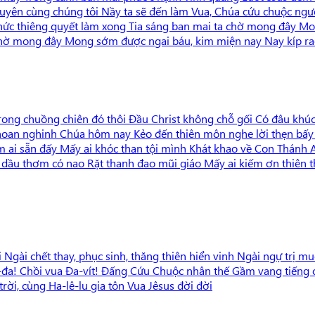
tuyên cùng chúng tôi Nầy ta sẽ đến làm Vua, Chúa cứu chuộc ngư
chức thiêng quyết làm xong Tia sáng ban mai ta chờ mong đây Mo
a chờ mong đây Mong sớm được ngai báu, kim miện nay Nay kíp ra
ng chuồng chiên đó thôi Đầu Christ không chỗ gối Có đâu khúc c
hoan nghinh Chúa hôm nay Kẻo đến thiên môn nghe lời thẹn bấy
m ai sẵn đấy Mấy ai khóc than tội mình Khát khao về Con Thánh
 dầu thơm có nao Rặt thanh đao mũi giáo Mấy ai kiếm ơn thiên 
Ngài chết thay, phục sinh, thăng thiên hiển vinh Ngài ngự trị m
a! Chồi vua Đa-vít! Đấng Cứu Chuộc nhân thế Gầm vang tiếng củ
rời, cùng Ha-lê-lu gia tôn Vua Jêsus đời đời