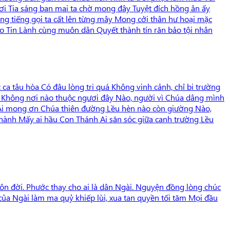
ơi Tia sáng ban mai ta chờ mong đây Tuyệt đích hồng ân ấy
ng tiếng gọi ta cất lên từng mây Mong cởi thân hư hoại mặc
o Tin Lành cùng muôn dân Quyết thành tín răn bảo tội nhân
a tâu hòa Có đâu lòng tri quá Không vinh cảnh, chỉ bi trường
 Không nơi nào thuộc ngươi đây Nào, người vì Chúa dâng mình
 Ai mong ơn Chúa thiên đường Lều hèn nào còn giường Nào,
thành Mấy ai hầu Con Thánh Ai săn sóc giữa canh trường Lều
uôn đời. Phước thay cho ai là dân Ngài. Nguyện đồng lòng chúc
a Ngài làm ma quỷ khiếp lùi, xua tan quyền tối tăm Mọi đầu