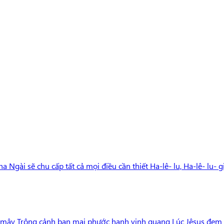
gài sẽ chu cấp tất cả mọi điều cần thiết Ha-lê- lu, Ha-lê- lu- g
g mây Trông cảnh ban mai phước hạnh vinh quang Lúc Jêsus đem x