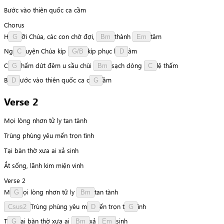
Bước vào thiên quốc ca cầm
Chorus
H
ỡ
i
Chúa,
các
con
chờ
đợi,
t
h
à
n
h
t
â
m
G
Bm
Em
N
g
u
y
ệ
n
Chúa
kíp
k
í
p
phục
l
â
m
C
G/B
D
C
h
ấ
m
dứt
đêm
u
sầu
chùi
s
ạ
c
h
dòng
l
ệ
thấm
G
Bm
C
B
ư
ớ
c
vào
thiên
quốc
ca
c
ầ
m
D
G
Verse 2
Mọi lòng nhơn tử ly tan tành
Trùng phùng yêu mến trọn tình
Tại bàn thờ xưa ai xả sinh
Ắt sống, lãnh kim miện vinh
Verse 2
M
ọ
i
lòng
nhơn
tử
ly
t
a
n
tành
G
Bm
T
r
ù
n
g
phùng
yêu
m
ế
n
trọn
t
ì
n
h
Csus2
D
G
T
ạ
i
bàn
thờ
xưa
ai
x
ả
s
i
n
h
G
Bm
Em