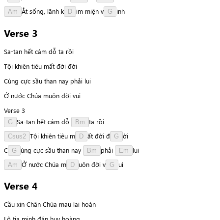
Ắ
t
sống,
lãnh
k
i
m
miện
v
i
n
h
Am
D
G
Verse 3
Sa-tan hết cám dỗ ta rồi
Tội khiên tiêu mất đời đời
Cùng cực sầu than nay phải lui
Ở nước Chúa muôn đời vui
Verse 3
S
a
-
t
a
n
hết
cám
dỗ
t
a
rồi
G
Bm
T
ộ
i
khiên
tiêu
m
ấ
t
đời
đ
ờ
i
Csus2
D
G
C
ù
n
g
cực
sầu
than
nay
p
h
ả
i
l
u
i
G
Bm
Em
Ở
nước
Chúa
m
u
ô
n
đời
v
u
i
Am
D
G
Verse 4
Cầu xin Chân Chúa mau lai hoàn
Lộ tia minh đán huy hoàng