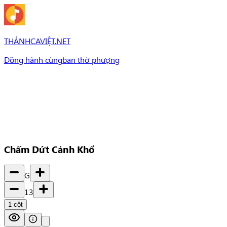
THÁNHCAVIỆT.NET
Đồng hành cùng
ban thờ phượng
Bài Hát
Bài hát
Chủ đề
Set Nhạc
Set nhạc
Chấm Dứt Cảnh Khổ
G
13
1
cột