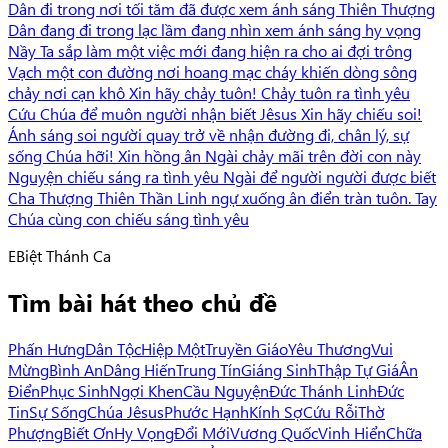
Dân đi trong nơi tối tăm đã được xem ánh sáng Thiên Thượng
Dân đang đi trong lạc lầm đang nhìn xem ánh sáng hy vọng
Nầy Ta sắp làm một việc mới đang hiện ra cho ai đợi trông
Vạch một con đường nơi hoang mạc cháy khiến dòng sông
chảy nơi cạn khô Xin hãy chảy tuôn! Chảy tuôn ra tình yêu
Cứu Chúa để muôn người nhận biết Jêsus Xin hãy chiếu soi!
Ánh sáng soi người quay trở về nhận đường đi, chân lý, sự
sống Chúa hỡi! Xin hồng ân Ngài chảy mãi trên đời con này
Nguyện chiếu sáng ra tình yêu Ngài để người người được biết
Cha Thượng Thiên Thần Linh ngự xuống ân điển tràn tuôn. Tay
Chúa cùng con chiếu sáng tình yêu
E
Biệt Thánh Ca
Tìm bài hát theo chủ đề
Phấn Hưng
Dân Tộc
Hiệp Một
Truyền Giáo
Yêu Thương
Vui
Mừng
Bình An
Dâng Hiến
Trung Tín
Giáng Sinh
Thập Tự Giá
Ân
Điển
Phục Sinh
Ngợi Khen
Cầu Nguyện
Đức Thánh Linh
Đức
Tin
Sự Sống
Chúa Jêsus
Phước Hạnh
Kính Sợ
Cứu Rỗi
Thờ
Phượng
Biết Ơn
Hy Vọng
Đổi Mới
Vương Quốc
Vinh Hiển
Chữa