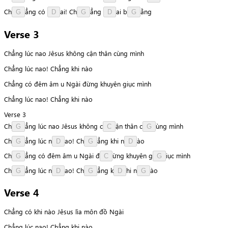
C
h
ẳ
n
g
có
a
i
!
C
h
ẳ
n
g
a
i
b
ằ
n
g
G
D
G
D
G
Verse 3
Chẳng lúc nao Jêsus không cận thân cùng mình
Chẳng lúc nao! Chẳng khi nào
Chẳng có đêm âm u Ngài đừng khuyên giục mình
Chẳng lúc nao! Chẳng khi nào
Verse 3
C
h
ẳ
n
g
lúc
nao
Jêsus
không
c
ậ
n
thân
c
ù
n
g
mình
G
C
G
C
h
ẳ
n
g
lúc
n
a
o
!
C
h
ẳ
n
g
khi
n
à
o
G
D
G
D
C
h
ẳ
n
g
có
đêm
âm
u
Ngài
đ
ừ
n
g
khuyên
g
i
ụ
c
mình
G
C
G
C
h
ẳ
n
g
lúc
n
a
o
!
C
h
ẳ
n
g
k
h
i
n
à
o
G
D
G
D
G
Verse 4
Chẳng có khi nào Jêsus lìa môn đồ Ngài
Chẳng lúc nao! Chẳng khi nào