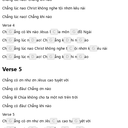
Chẳng lúc nao Christ không nghe tội nhơn kêu nài
Chẳng lúc nao! Chẳng khi nào
Verse 4
C
h
ẳ
n
g
có
khi
nào
Jêsus
l
ì
a
môn
đ
ồ
Ngài
G
C
G
C
h
ẳ
n
g
lúc
n
a
o
!
C
h
ẳ
n
g
k
h
i
n
à
o
G
D
G
D
G
C
h
ẳ
n
g
lúc
nao
Christ
không
nghe
t
ộ
i
nhơn
k
ê
u
nài
G
C
G
C
h
ẳ
n
g
lúc
n
a
o
!
C
h
ẳ
n
g
k
h
i
n
à
o
G
D
G
D
G
Verse 5
Chẳng có ơn như ơn Jêsus cao tuyệt vời
Chẳng có đâu! Chẳng ơn nào
Chẳng lẽ Chúa không cho ta một nơi trên trời
Chẳng có đâu! Chẳng khi nào
Verse 5
C
h
ẳ
n
g
có
ơn
như
ơn
J
ê
s
u
s
cao
t
u
y
ệ
t
vời
G
C
G