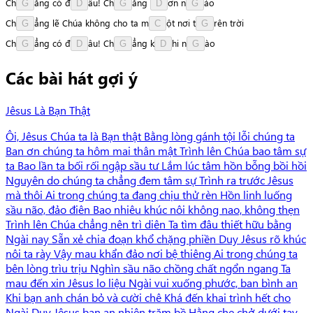
C
h
ẳ
n
g
có
đ
â
u
!
C
h
ẳ
n
g
ơ
n
n
à
o
G
D
G
D
G
C
h
ẳ
n
g
lẽ
Chúa
không
cho
ta
m
ộ
t
nơi
t
r
ê
n
trời
G
C
G
C
h
ẳ
n
g
có
đ
â
u
!
C
h
ẳ
n
g
k
h
i
n
à
o
G
D
G
D
G
Các bài hát gợi ý
Jêsus Là Bạn Thật
Ôi, Jêsus Chúa ta là Bạn thật Bằng lòng gánh tội lỗi chúng ta
Ban ơn chúng ta hôm mai thân mật Trình lên Chúa bao tâm sự
ta Bao lần ta bối rối ngập sầu tư Lắm lúc tâm hồn bỗng bồi hồi
Nguyên do chúng ta chẳng đem tâm sự Trình ra trước Jêsus
mà thôi Ai trong chúng ta đang chịu thử rèn Hồn linh luống
sầu não, đảo điên Bao nhiêu khúc nôi không nao, không thẹn
Trình lên Chúa chẳng nên trì diên Ta tìm đâu thiết hữu bằng
Ngài nay Sẵn xẻ chia đoạn khổ chặng phiền Duy Jêsus rõ khúc
nôi ta rày Vậy mau khẩn đảo nơi bệ thiêng Ai trong chúng ta
bên lòng trìu trịu Nghìn sầu não chồng chất ngổn ngang Ta
mau đến xin Jêsus lo liệu Ngài vui xuống phước, ban bình an
Khi bạn anh chán bỏ và cười chê Khá đến khai trình hết cho
Ngài Duy Jêsus ban an nhiên trăm bề Hằng che chở dưới tay