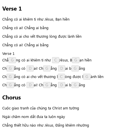
Verse 1
Chẳng có ai khiêm ti như Jêsus, Bạn hiền
Chẳng có ai! Chẳng ai bằng
Chẳng có ai cho vết thương lòng được lành liền
Chẳng có ai! Chẳng ai bằng
Verse 1
C
h
ẳ
n
g
có
ai
khiêm
ti
như
J
ê
s
u
s
,
B
ạ
n
hiền
G
C
G
C
h
ẳ
n
g
có
a
i
!
C
h
ẳ
n
g
a
i
b
ằ
n
g
G
D
G
D
G
C
h
ẳ
n
g
có
ai
cho
vết
thương
l
ò
n
g
được
l
à
n
h
liền
G
C
G
C
h
ẳ
n
g
có
a
i
!
C
h
ẳ
n
g
a
i
b
ằ
n
g
G
D
G
D
G
Chorus
Cuộc giao tranh của chúng ta Christ am tường
Ngài chăm nom dắt đưa ta luôn ngày
Chẳng thiết hữu nào như Jêsus, Đấng khiêm nhường