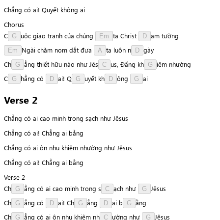
Chẳng có ai! Quyết không ai
Chorus
C
u
ộ
c
giao
tranh
của
chúng
t
a
Christ
a
m
tường
G
Em
D
N
g
à
i
chăm
nom
dắt
đưa
t
a
luôn
n
g
à
y
Em
A
D
C
h
ẳ
n
g
thiết
hữu
nào
như
J
ê
s
u
s
,
Đấng
k
h
i
ê
m
nhường
G
C
G
C
h
ẳ
n
g
có
a
i
!
Q
u
y
ế
t
k
h
ô
n
g
a
i
G
D
G
D
G
Verse 2
Chẳng có ai cao minh trong sạch như Jêsus
Chẳng có ai! Chẳng ai bằng
Chẳng có ai ôn nhu khiêm nhường như Jêsus
Chẳng có ai! Chẳng ai bằng
Verse 2
C
h
ẳ
n
g
có
ai
cao
minh
trong
s
ạ
c
h
như
J
ê
s
u
s
G
C
G
C
h
ẳ
n
g
có
a
i
!
C
h
ẳ
n
g
a
i
b
ằ
n
g
G
D
G
D
G
C
h
ẳ
n
g
có
ai
ôn
nhu
khiêm
n
h
ư
ờ
n
g
như
J
ê
s
u
s
G
C
G