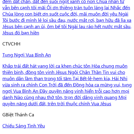
đêm dắt chăn, dắt đến suối ngọt xanh cỏ non Chúa nhân từ
vẫn bên cạnh tôi mãi Ôi ơn thiêng tràn tuôn láng lai Nhắc đến
Chúa lòng con biết ơn suốt cuộc đời, mãi muôn đời yêu Ngài
Tôi bước đi mình lẻ loi sầu đau, nước mắt rơi, bạn hữu đã lìa xa
Jêsus bên cạnh an ủi, ôm bế tôi Ngài lau ráo hết nước mắt sầu,
Jêsus đó bạn hiền
C
TVCHH
Tụng Ngợi Vua Bình An
Khắp trái đất hát vang lời ca khen chúc tôn Hòa chung muôn
thiên binh, đồng tôn vinh Jêsus Ngôi Chân Thần Tin vui cho
muôn dân lầm than trong tối tăm Tại Bết-lê-hem kia, Hài Nhi
vừa sinh ra chính Con Trời đã đến Đồng hòa ca mừng vui, tụng
ngợi Vua Bình An Đầy quyền năng vinh hiển trỗi cao hơn mọi
danh Nào cùng nhau thờ tôn, trọn đời dâng vinh quang Mọi
quyền năng dưới đất, trên trời thuộc chính Vua Jêsus
G
Biệt Thánh Ca
Chiếu Sáng Tình Yêu