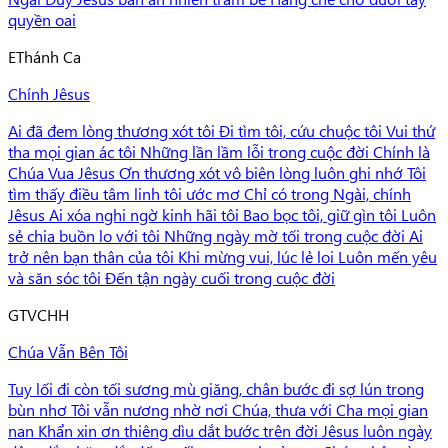
quyền oai
E
Thánh Ca
Chính Jêsus
Ai đã đem lòng thương xót tôi Đi tìm tôi, cứu chuộc tôi Vui thứ
tha mọi gian ác tôi Những lần lầm lỗi trong cuộc đời Chính là
Chúa Vua Jêsus Ơn thương xót vô biên lòng luôn ghi nhớ Tôi
tìm thấy điều tâm linh tôi ước mơ Chỉ có trong Ngài, chính
Jêsus Ai xóa nghi ngờ kinh hãi tôi Bao bọc tôi, giữ gìn tôi Luôn
sẻ chia buồn lo với tôi Những ngày mờ tối trong cuộc đời Ai
trở nên bạn thân của tôi Khi mừng vui, lúc lẻ loi Luôn mến yêu
và săn sóc tôi Đến tận ngày cuối trong cuộc đời
G
TVCHH
Chúa Vẫn Bên Tôi
Tuy lối đi còn tối sương mù giăng, chân bước đi sợ lún trong
bùn nhơ Tôi vẫn nương nhờ nơi Chúa, thưa với Cha mọi gian
nan Khẩn xin ơn thiêng dìu dắt bước trên đời Jêsus luôn ngày