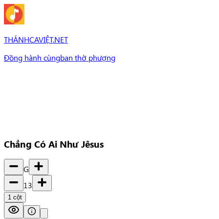
THÁNHCAVIỆT.NET
Đồng hành cùng
ban thờ phượng
Bài Hát
Bài hát
Chủ đề
Set Nhạc
Set nhạc
Chẳng Có Ai Như Jêsus
G
13
1
cột