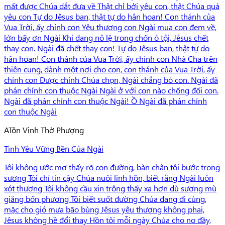
mất được Chúa dắt đưa về Thật chỉ bởi yêu con, thật Chúa quá
yêu con Tự do Jêsus ban, thật tự do hân hoan! Con thánh của
Vua Trời, ấy chính con Yêu thương con Ngài mua con đem về,
lớn bấy ơn Ngài Khi đang nô lệ trong chốn ô tội, Jêsus chết
thay con. Ngài đã chết thay con! Tự do Jêsus ban, thật tự do
hân hoan! Con thánh của Vua Trời, ấy chính con Nhà Cha trên
thiên cung, dành một nơi cho con, con thánh của Vua Trời, ấy
chính con Được chính Chúa chọn, Ngài chẳng bỏ con. Ngài đã
phán chính con thuộc Ngài Ngài ở với con nào chống đối con.
Ngài đã phán chính con thuộc Ngài! Ồ Ngài đã phán chính
con thuộc Ngài
A
Tôn Vinh Thờ Phượng
Tình Yêu Vững Bền Của Ngài
Tôi không ước mơ thấy rõ con đường, bàn chân tôi bước trong
sương Tôi chỉ tin cậy Chúa nuôi linh hồn, biết rằng Ngài luôn
xót thương Tôi không cầu xin trông thấy xa hơn dù sương mù
giăng bốn phương Tôi biết suốt đường Chúa đang đi cùng,
mặc cho gió mưa bão bùng Jêsus yêu thương không phai,
Jêsus không hề đổi thay Hồn tôi mỗi ngày Chúa cho no đầy,