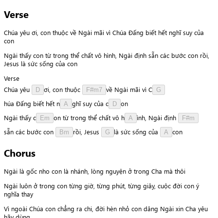
Verse
Chúa yêu ơi, con thuộc về Ngài mãi vì Chúa Đấng biết hết nghĩ suy của
con
Ngài thấy con từ trong thể chất vô hình, Ngài định sẵn các bước con rồi,
Jesus là sức sống của con
Verse
Chúa
yêu
ơ
i
,
con
thuộc
v
ề
Ngài
mãi
vì
C
D
F#m7
G
h
ú
a
Đấng
biết
hết
n
g
h
ĩ
suy
của
c
o
n
A
D
Ngài
thấy
c
o
n
từ
trong
thể
chất
vô
h
ì
n
h
,
Ngài
định
Em
A
F#m
s
ẵ
n
các
bước
con
r
ồ
i
,
Jesus
l
à
sức
sống
của
c
o
n
Bm
G
A
Chorus
Ngài là gốc nho con là nhánh, lòng nguyện ở trong Cha mà thôi
Ngài luôn ở trong con từng giờ, từng phút, từng giây, cuộc đời con ý
nghĩa thay
Vì ngoài Chúa con chẳng ra chi, đời hèn nhỏ con dâng Ngài xin Cha yêu
hãy dùng