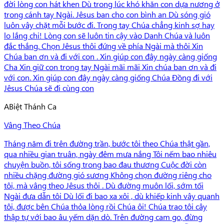
đời lòng con hát khen Dù trong lúc khó khăn con dựa nương ở
trong cánh tay Ngài. Jêsus ban cho con bình an Dù sóng gió
luôn vây chặt mỗi bước đi. Trong tay Chúa chẳng kinh sợ hay
lo lắng chi! Lòng con sẽ luôn tin cậy vào Danh Chúa và luôn
đắc thắng. Chọn Jêsus thôi đứng về phía Ngài mà thôi Xin
Chúa ban ơn và đi với con . Xin giúp con đây ngày càng giống
Cha Xin giữ con trong tay Ngài mãi mãi Xin chúa ban ơn và đi
với con. Xin giúp con đây ngày càng giống Chúa Đồng đi với
Jêsus Chúa sẽ đi cùng con
A
Biệt Thánh Ca
Vâng Theo Chúa
Tháng năm đi trên đường trần, bước tôi theo Chúa thật gần,
qua nhiều gian truân, ngày đêm mưa nắng Tôi nếm bao nhiêu
chuyện buồn, tôi sống trong bao đau thương Cuộc đời còn
nhiều chặng đường gió sương Không chọn đường riêng cho
tôi, mà vâng theo Jêsus thôi . Dù đường muôn lối, sớm tối
Ngài đưa dẫn tôi Dù lối đi bao xa xôi , dù khiếp kinh vây quanh
tôi, được bên Chúa thỏa lòng rồi Chúa ôi! Chúa trao tôi cây
thập tự với bao âu yếm dặn dò. Trên đường cam go, đừng