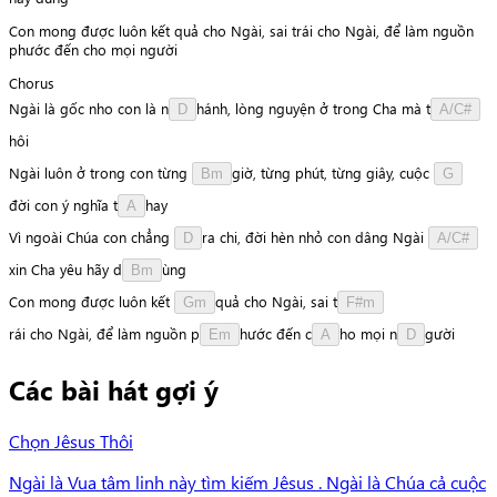
Con mong được luôn kết quả cho Ngài, sai trái cho Ngài, để làm nguồn
phước đến cho mọi người
Chorus
Ngài
là
gốc
nho
con
là
n
h
á
n
h
,
lòng
nguyện
ở
trong
Cha
mà
t
D
A/C#
h
ô
i
Ngài
luôn
ở
trong
con
từng
g
i
ờ
,
từng
phút,
từng
giây,
cuộc
Bm
G
đ
ờ
i
con
ý
nghĩa
t
h
a
y
A
Vì
ngoài
Chúa
con
chẳng
r
a
chi,
đời
hèn
nhỏ
con
dâng
Ngài
D
A/C#
x
i
n
Cha
yêu
hãy
d
ù
n
g
Bm
Con
mong
được
luôn
kết
q
u
ả
cho
Ngài,
sai
t
Gm
F#m
r
á
i
cho
Ngài,
để
làm
nguồn
p
h
ư
ớ
c
đến
c
h
o
mọi
n
g
ư
ờ
i
Em
A
D
Các bài hát gợi ý
Chọn Jêsus Thôi
Ngài là Vua tâm linh này tìm kiếm Jêsus . Ngài là Chúa cả cuộc