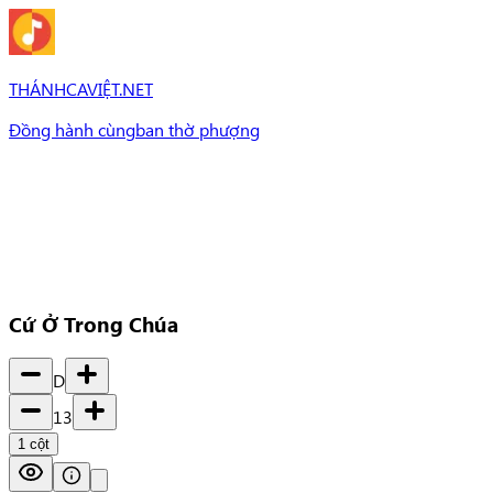
THÁNHCAVIỆT.NET
Đồng hành cùng
ban thờ phượng
Bài Hát
Bài hát
Chủ đề
Set Nhạc
Set nhạc
Cứ Ở Trong Chúa
D
13
1
cột