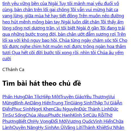
tình yêu vững bền của Ngài Tuy tôi mảnh mai yếu đuối vô
cùng, bàn chân trên lối gai chông Tôi vẫn vui mừng hát ca
vang lừng, giữa mùa hè hay tiết đông Trên muôn nẻo đường
heo hút mênh mông bàn tay Ngài luôn dắt chăn Tôi thấy ấm
lòng sống nơi dương trần, vì tôi biết Ngài ở gần Tôi đang trải
qua những bước trong đời, bàn chân ướt đẫm sương rơi Trên
lối xa vời khó nguy bao hồi, Chúa từng ngày chăm sóc tôi Cho
tôi được nghe chim hót muôn nơi được trông ngàn hoa thắm
tươi Qua hết cõi đời bước tôi xong rồi, nhìn tôi Chúa âu yếm
cười
C
Thánh Ca
Tìm bài hát theo chủ đề
Phấn Hưng
Dân Tộc
Hiệp Một
Truyền Giáo
Yêu Thương
Vui
Mừng
Bình An
Dâng Hiến
Trung Tín
Giáng Sinh
Thập Tự Giá
Ân
Điển
Phục Sinh
Ngợi Khen
Cầu Nguyện
Đức Thánh Linh
Đức
Tin
Sự Sống
Chúa Jêsus
Phước Hạnh
Kính Sợ
Cứu Rỗi
Thờ
Phượng
Biết Ơn
Hy Vọng
Đổi Mới
Vương Quốc
Vinh Hiển
Chữa
Lành
Quyền Năng
Hy Sinh
An Ủi
Vâng Lời
Thánh Khiết
Sự Nhân