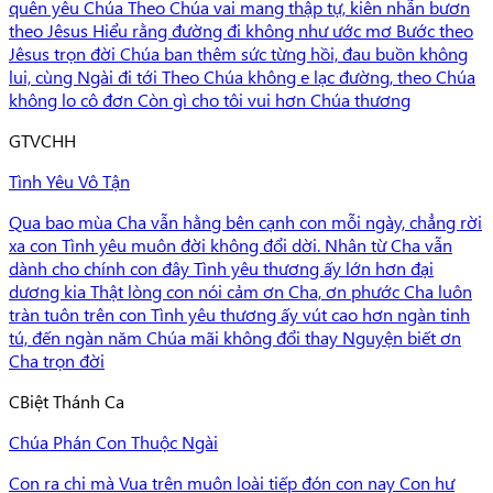
quên yêu Chúa Theo Chúa vai mang thập tự, kiên nhẫn bươn
theo Jêsus Hiểu rằng đường đi không như ước mơ Bước theo
Jêsus trọn đời Chúa ban thêm sức từng hồi, đau buồn không
lui, cùng Ngài đi tới Theo Chúa không e lạc đường, theo Chúa
không lo cô đơn Còn gì cho tôi vui hơn Chúa thương
G
TVCHH
Tình Yêu Vô Tận
Qua bao mùa Cha vẫn hằng bên cạnh con mỗi ngày, chẳng rời
xa con Tình yêu muôn đời không đổi dời. Nhân từ Cha vẫn
dành cho chính con đây Tình yêu thương ấy lớn hơn đại
dương kia Thật lòng con nói cảm ơn Cha, ơn phước Cha luôn
tràn tuôn trên con Tình yêu thương ấy vút cao hơn ngàn tinh
tú, đến ngàn năm Chúa mãi không đổi thay Nguyện biết ơn
Cha trọn đời
C
Biệt Thánh Ca
Chúa Phán Con Thuộc Ngài
Con ra chi mà Vua trên muôn loài tiếp đón con nay Con hư