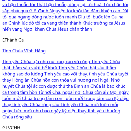
và hậu thuẫn tôi Thật hậu thuẫn, dũng lực tôi hoài Lúc chân tôi
sắp phải qua Giô-đanh Nguyện tôi khỏi tán đảm khiếp can Dắt
tôi qua ngang dòng nước tuôn mạnh Dìu tôi bước lên Ca-na-
an Chính lúc đó tôi ca vang thiên thành Khúc trường ca Jêsus
hiển vang Ngợi khen Chúa Jêsus chân thành
E
Thánh Ca
Tình Chúa Vĩnh Hằng
Tình yêu Chúa tựa như núi cao, cao vô cùng Tình yêu Chúa
thật thẳm sâu vượt bể khơi Tình yêu Chúa thật sâu thẳm
không sao đo lường Tình yêu cao vời thay, tình yêu Chúa tuyệt
thay Hồng ân Chúa hồn con thỏa vui nương nơi Ngài Nhờ
huyết Chúa tội ác con được thứ tha Bình an Chúa là bao khúc
ca trong tâm hồn Từ nơi Cha, ngoài nơi Chúa còn ai? Mọi ngày
luôn mới Chúa trong tâm con Luôn mới trong tâm con Kỳ diệu
thay tình yêu Chúa rộng sâu Tình yêu Chúa mới luôn mỗi
ngày Tươi mới như bao ngày Kỳ diệu thay tình yêu thương
Chúa rộng sâu
G
TVCHH