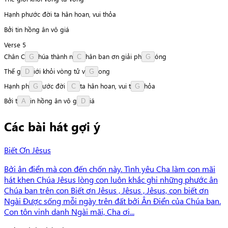
Hạnh phước đời ta hân hoan, vui thỏa
Bởi tin hồng ân vô giá
Verse 5
Chân
C
h
ú
a
thành
n
h
â
n
ban
ơn
giải
p
h
ó
n
g
G
C
G
Thế
g
i
ớ
i
khỏi
vòng
tử
v
o
n
g
D
G
Hạnh
p
h
ư
ớ
c
đời
t
a
hân
hoan,
vui
t
h
ỏ
a
G
C
G
Bởi
t
i
n
hồng
ân
vô
g
i
á
A
D
Các bài hát gợi ý
Biết Ơn Jêsus
Bởi ân điển mà con đến chốn này. Tình yêu Cha làm con mãi
hát khen Chúa Jêsus lòng con luôn khắc ghi những phước ân
Chúa ban trên con Biết ơn Jêsus , Jêsus , Jêsus, con biết ơn
Ngài Được sống mỗi ngày trên đất bởi Ân Điển của Chúa ban.
Con tôn vinh danh Ngài mãi, Cha ơi...