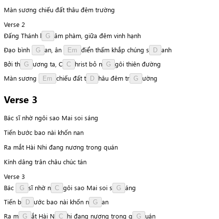
Màn sương chiếu đất thâu đêm trường
Verse 2
Đấng
Thánh
l
â
m
phàm,
giữa
đêm
vinh
hạnh
G
Đạo
bình
a
n
,
ân
đ
i
ể
n
thấm
khắp
chúng
s
a
n
h
G
Em
D
Bởi
t
h
ư
ơ
n
g
ta,
C
h
r
i
s
t
bỏ
n
g
ô
i
thiên
đường
G
C
G
Màn
sương
c
h
i
ế
u
đất
t
h
â
u
đêm
t
r
ư
ờ
n
g
Em
D
G
Verse 3
Bác sĩ nhờ ngôi sao Mai soi sáng
Tiến bước bao nài khốn nan
Ra mắt Hài Nhi đang nương trong quán
Kính dâng trân châu chúc tán
Verse 3
Bác
s
ĩ
nhờ
n
g
ô
i
sao
Mai
soi
s
á
n
g
G
C
G
Tiến
b
ư
ớ
c
bao
nài
khốn
n
a
n
D
G
Ra
m
ắ
t
Hài
N
h
i
đang
nương
trong
q
u
á
n
G
C
G