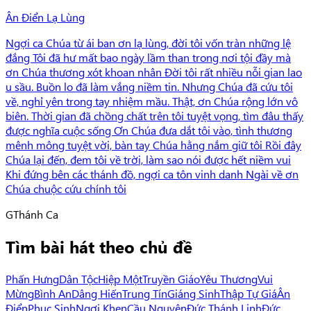
Ân Điển Lạ Lùng
Ngợi ca Chúa từ ái ban ơn lạ lùng, đời tôi vốn tràn những lệ
đắng Tôi đã hư mất bao ngày lầm than trong nơi tội đầy mà
ơn Chúa thương xót khoan nhân Đời tôi rất nhiều nỗi gian lao
u sầu. Buồn lo đã làm vắng niềm tin. Nhưng Chúa đã cứu tôi
về, nghỉ yên trong tay nhiệm mầu. Thật, ơn Chúa rộng lớn vô
biên. Thời gian đã chồng chất trên tôi tuyệt vọng, tìm đâu thấy
được nghĩa cuộc sống Ơn Chúa đưa dắt tôi vào, tình thương
mênh mông tuyệt vời, bàn tay Chúa hằng nắm giữ tôi Rồi đây
Chúa lại đến, đem tôi về trời, làm sao nói được hết niềm vui
Khi đứng bên các thánh đồ, ngợi ca tôn vinh danh Ngài về ơn
Chúa chuộc cứu chính tôi
G
Thánh Ca
Tìm bài hát theo chủ đề
Phấn Hưng
Dân Tộc
Hiệp Một
Truyền Giáo
Yêu Thương
Vui
Mừng
Bình An
Dâng Hiến
Trung Tín
Giáng Sinh
Thập Tự Giá
Ân
Điển
Phục Sinh
Ngợi Khen
Cầu Nguyện
Đức Thánh Linh
Đức