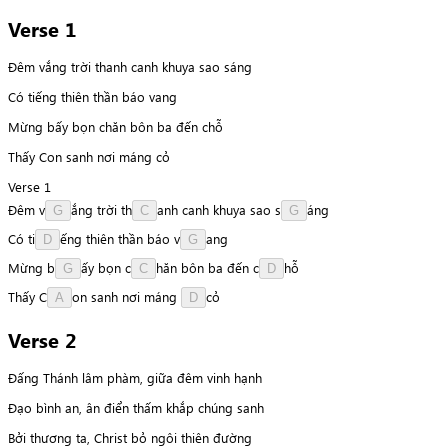
Verse 1
Đêm vắng trời thanh canh khuya sao sáng
Có tiếng thiên thần báo vang
Mừng bấy bọn chăn bôn ba đến chỗ
Thấy Con sanh nơi máng cỏ
Verse 1
Đêm
v
ắ
n
g
trời
t
h
a
n
h
canh
khuya
sao
s
á
n
g
G
C
G
Có
t
i
ế
n
g
thiên
thần
báo
v
a
n
g
D
G
Mừng
b
ấ
y
bọn
c
h
ă
n
bôn
ba
đến
c
h
ỗ
G
C
D
Thấy
C
o
n
sanh
nơi
máng
c
ỏ
A
D
Verse 2
Đấng Thánh lâm phàm, giữa đêm vinh hạnh
Đạo bình an, ân điển thấm khắp chúng sanh
Bởi thương ta, Christ bỏ ngôi thiên đường