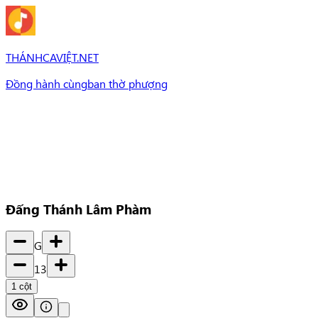
THÁNHCAVIỆT.NET
Đồng hành cùng
ban thờ phượng
Bài Hát
Bài hát
Chủ đề
Set Nhạc
Set nhạc
Đấng Thánh Lâm Phàm
G
13
1
cột