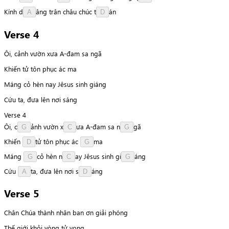
Kính
d
â
n
g
trân
châu
chúc
t
á
n
A
D
Verse 4
Ôi, cảnh vườn xưa A-đam sa ngã
Khiến tử tôn phục ác ma
Máng cỏ hèn nay Jêsus sinh giáng
Cứu ta, đưa lên nơi sáng
Verse 4
Ôi,
c
ả
n
h
vườn
x
ư
a
A-đam
sa
n
g
ã
G
C
G
Khiến
t
ử
tôn
phục
ác
m
a
D
G
Máng
c
ỏ
hèn
n
a
y
Jêsus
sinh
g
i
á
n
g
G
C
G
Cứu
t
a
,
đưa
lên
nơi
s
á
n
g
A
D
Verse 5
Chân Chúa thành nhân ban ơn giải phóng
Thế giới khỏi vòng tử vong