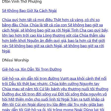
D
Tôn Vinh Thờ Phượng
Sẽ Không Bao Giờ Xa Cách Ngài
Chúa quý hơn tất cả mọi điều Thật hơn cả vàng, có chi so
bằng đâu Chúa, Chúa là tất cả của con Sẽ không bao giờ xa
cách Ngài, sẽ không bao giờ xa rời Ngài Tình Cha cao quý bấy,
lớn lao hơn trời cao kìa Lòng thương xót của Chúa thẳm sâu
hơn biển khơi Nguồn ân điển quý giá, bao la hơn cả thế giới
này Sẽ không bao giờ xa cách Ngài, sẽ không bao giờ xa rời
Ngài
D
Nissi Worship
Giê-hô-va, Xin Dẫn Tôi Trọn Đường
Giê-hô-va, xin dẫn tôi trọn đường Vượt qua khỏi cảnh thế nổi
trôi Dẫu tôi thật bạc nhược, Chúa kiên cường Nguyện tay
Chúa mau sẽ nắm tôi Cứ lấy bánh yêu thương nuôi tôi thường
Dưỡng dục tôi trọn đời sống vui Đời tôi sống thỏa nguyện vô
hồi Mở thiên môn cho suối linh từ Ngài Tràn ra tưới khắp cả
đến tôi Cúi xin Ngài dùng trụ lửa đêm dài Trụ mây giữa ban
ngày dẫn tôi Giê-hô-va ôi, tôi trông mong Ngài Dũng lực tôi