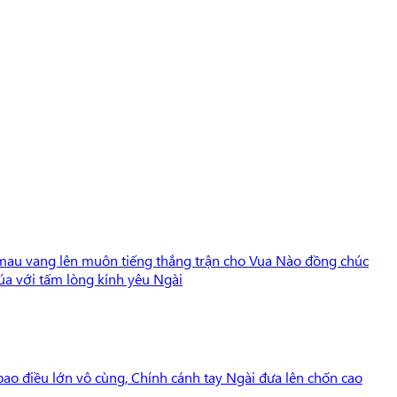
mau vang lên muôn tiếng thắng trận cho Vua Nào đồng chúc
húa với tấm lòng kính yêu Ngài
bao điều lớn vô cùng, Chính cánh tay Ngài đưa lên chốn cao