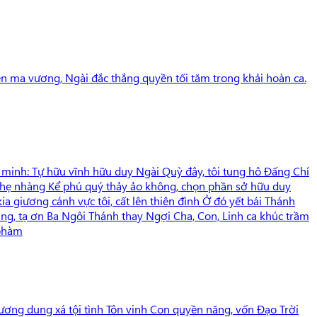
yền ma vương, Ngài đắc thắng quyền tối tăm trong khải hoàn ca.
g minh: Tự hữu vĩnh hữu duy Ngài Quỳ đây, tôi tung hô Đấng Chí
 nhẹ nhàng Kể phú quý thảy ảo không, chọn phần sở hữu duy
ia giương cánh vực tôi, cất lên thiên đình Ở đó yết bái Thánh
ng, tạ ơn Ba Ngôi Thánh thay Ngợi Cha, Con, Linh ca khúc trầm
 phàm
ương dung xá tội tình Tôn vinh Con quyền năng, vốn Đạo Trời