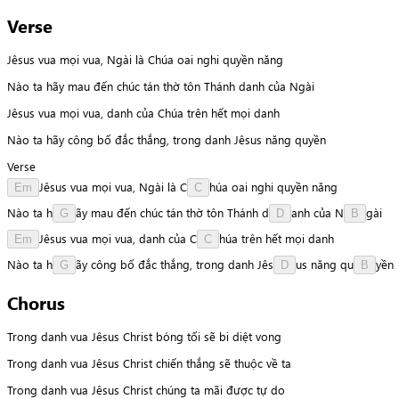
Verse
Jêsus vua mọi vua, Ngài là Chúa oai nghi quyền năng
Nào ta hãy mau đến chúc tán thờ tôn Thánh danh của Ngài
Jêsus vua mọi vua, danh của Chúa trên hết mọi danh
Nào ta hãy công bố đắc thắng, trong danh Jêsus năng quyền
Verse
J
ê
s
u
s
vua
mọi
vua,
Ngài
là
C
h
ú
a
oai
nghi
quyền
năng
Em
C
Nào
ta
h
ã
y
mau
đến
chúc
tán
thờ
tôn
Thánh
d
a
n
h
của
N
g
à
i
G
D
B
J
ê
s
u
s
vua
mọi
vua,
danh
của
C
h
ú
a
trên
hết
mọi
danh
Em
C
Nào
ta
h
ã
y
công
bố
đắc
thắng,
trong
danh
J
ê
s
u
s
năng
q
u
y
ề
n
G
D
B
Chorus
Trong danh vua Jêsus Christ bóng tối sẽ bi diệt vong
Trong danh vua Jêsus Christ chiến thắng sẽ thuộc về ta
Trong danh vua Jêsus Christ chúng ta mãi được tự do