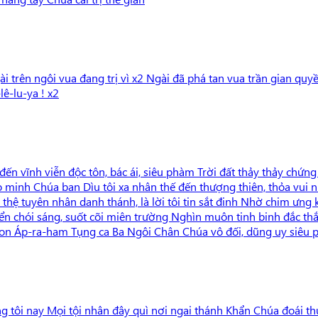
ài trên ngôi vua đang trị vì x2 Ngài đã phá tan vua trần gian qu
ê-lu-ya ! x2
n vĩnh viễn độc tôn, bác ái, siêu phàm Trời đất thảy thảy chứn
ao minh Chúa ban Dìu tôi xa nhân thế đến thượng thiên, thỏa vui
thệ tuyên nhân danh thánh, là lời tôi tin sắt đinh Nhờ chim ưng k
n chói sáng, suốt cõi miên trường Nghìn muôn tinh binh đắc thắ
 con Áp-ra-ham Tụng ca Ba Ngôi Chân Chúa vô đối, dũng uy siêu
g tôi nay Mọi tội nhân đây quì nơi ngai thánh Khẩn Chúa đoái th