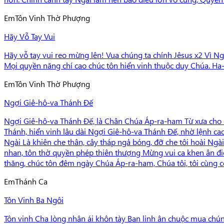
Em
Tôn Vinh Thờ Phượng
Hãy Vỗ Tay Vui
Hãy vỗ tay vui reo mừng lên! Vua chúng ta chính Jêsus x2 Vì Ng
Mọi quyền năng chí cao chúc tôn hiển vinh thuộc duy Chúa. Ha-l
Em
Tôn Vinh Thờ Phượng
Ngợi Giê-hô-va Thánh Đế
Ngợi Giê-hô-va Thánh Đế, là Chân Chúa Áp-ra-ham Từ xưa cho đế
Thánh, hiển vinh lâu dài Ngợi Giê-hô-va Thánh Đế, nhờ lệnh c
Ngài Là khiên che thân, cây tháp ngả bóng, đỡ che tôi hoài Ngài 
nhan, tôn thờ quyền phép thiên thượng Mừng vui ca khen ân điể
thăng, chúc tôn đêm ngày Chúa Áp-ra-ham, Chúa tôi, tôi cùng
Em
Thánh Ca
Tôn Vinh Ba Ngôi
Tôn vinh Cha lòng nhân ái khôn tày Ban linh ân chuộc mua chún