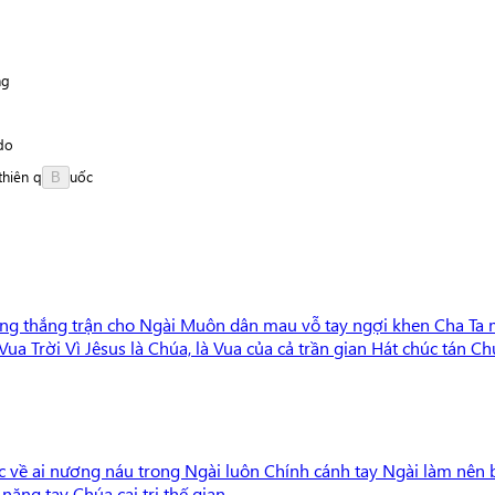
n
g
d
o
thiên
q
u
ố
c
B
ng thắng trận cho Ngài Muôn dân mau vỗ tay ngợi khen Cha Ta 
ua Trời Vì Jêsus là Chúa, là Vua của cả trần gian Hát chúc tán C
c về ai nương náu trong Ngài luôn Chính cánh tay Ngài làm nên 
ăng tay Chúa cai trị thế gian