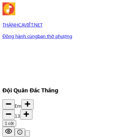
THÁNHCAVIỆT.NET
Đồng hành cùng
ban thờ phượng
Bài Hát
Bài hát
Chủ đề
Set Nhạc
Set nhạc
Đội Quân Đắc Thắng
Em
13
1
cột