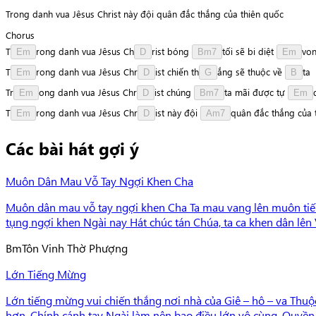
Trong danh vua Jêsus Christ này đội quân đắc thắng của thiên quốc
Chorus
T
r
o
n
g
danh
vua
Jêsus
C
h
r
i
s
t
bóng
t
ố
i
sẽ
bi
diệt
v
o
Em
D
Bm7
Em
T
r
o
n
g
danh
vua
Jêsus
C
h
r
i
s
t
chiến
t
h
ắ
n
g
sẽ
thuộc
về
t
a
Em
D
G
B
T
r
o
n
g
danh
vua
Jêsus
C
h
r
i
s
t
chúng
t
a
mãi
được
tự
Em
D
Bm7
Em
T
r
o
n
g
danh
vua
Jêsus
C
h
r
i
s
t
này
đội
q
u
â
n
đắc
thắng
của
Em
D
Am7
Các bài hát gợi ý
Muôn Dân Mau Vỗ Tay Ngợi Khen Cha
Muôn dân mau vỗ tay ngợi khen Cha Ta mau vang lên muôn tiế
tụng ngợi khen Ngài nay Hát chúc tán Chúa, ta ca khen dân lên V
Bm
Tôn Vinh Thờ Phượng
Lớn Tiếng Mừng
Lớn tiếng mừng vui chiến thắng nơi nhà của Giê – hô – va Thuộ
hơn. Chính cánh tay Ngài làm nên bao điều lớn vô cùng, Quyền n