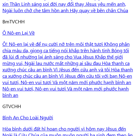
xin Thần Linh sáng soi đời nay đổi thay Jêsus yêu mến anh,
Ngài luôn chở che tâm hồn anh Hãy quay về bên chân Chúa
Bm
TVCHH
Ô Nô-en Lại Về
Ô! Nô-en lại về để nụ cười nở trên môi thật tươi Không phân
chia màu da, giọng ca tiếng nói khắp trên hành tinh Bóng tối
đã lùi đi nhường lại ánh sáng cho Vua Jêsus Khắp thế giới
mừng vui, Ngài lau nước mắt những ai sầu đau Hòa thanh ca
xướng chúc câu an bình Vì Jêsus đến cứu anh và tôi Hòa thanh
ca xướng chúc câu an bình Vì Jêsus đến cứu tôi với bạn Nô-en
vui tươi, Nô-en vui tươi Và một năm mới phước hạnh bình an
Nô-en vui tươi, Nô-en vui tươi Và một năm mới phước hạnh
bình an
G
TVCHH
Bình An Cho Loài Người
Hòa bình dưới đất hỉ hoan cho người vì hôm nay Jêsus đến
Ngài là Cứu Chúa của muôn muôn người hạ sinh đem theo ân