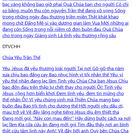
bạc vàng không bao giờ phai Quà Chúa ban cho người Có chi
so bằng, muôn thu còn nguyên Trần thế đang vô vọng Sống
trong những ngày đau thương triền miên Thật khát khao
mong chờ Đấng Mê-si vào dương gian làm Vua Mời những ai
đang còn Sống trong nỗi niềm cô đơn buồn đau Quà Chúa
cho trong ngày Giáng sinh Là tình yêu thương rộng sâu
D
TVCHH
Chúa Yêu Trần Thế
Yêu, Jêsus đã yêu thương loài người Tại nơi Gô-gô-tha năm
xưa chịu bao đắng cay Bao nhục hình vì tội nhân thế Yêu, vì
yêu thế nhân đang lạc lầm Tình yêu Chúa Cha ban Jêsus Chịu
bao đớn đau trên thập tự chết thay cho người Ôi! Tình yêu
Jêsus, rộng hơn biển khơi Đem tình yêu, đem tin mừng cho
thế nhân Ôi! Vì yêu chúng sinh mà Thiên Chúa mang bao
buồn đau Bao tội tình cho dương thế Hỡi người yêu dấu ơi,
mau trở về Về đây lắng nghe tiếng Jêsus dịu êm thiết tha
Đang mời gọi: “Này con mau đến!” Hãy dừng bước cách xa nơi
lạc lầm Kìa cửa cứu ân đang mời gọi Tìm đâu thấy nơi an bình
thật cứu tâm linh này Anh! Về đây hỡi anh Quỳ bên Chúa Cha