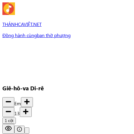
THÁNHCAVIỆT.NET
Đồng hành cùng
ban thờ phượng
Bài Hát
Bài hát
Chủ đề
Set Nhạc
Set nhạc
Giê-hô-va Di-rê
Em
13
1
cột