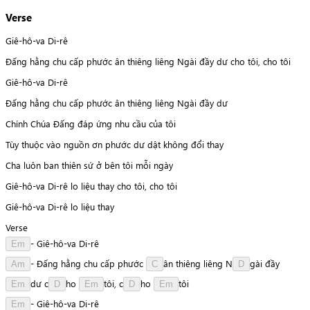
Verse
Giê-hô-va Di-rê
Đấng hằng chu cấp phước ân thiêng liêng Ngài đầy dư cho tôi, cho tôi
Giê-hô-va Di-rê
Đấng hằng chu cấp phước ân thiêng liêng Ngài đầy dư
Chính Chúa Đấng đáp ứng nhu cầu của tôi
Tùy thuộc vào nguồn ơn phước dư dật không đổi thay
Cha luôn ban thiên sứ ở bên tôi mỗi ngày
Giê-hô-va Di-rê lo liệu thay cho tôi, cho tôi
Giê-hô-va Di-rê lo liệu thay
Verse
-
Giê-hô-va
Di-rê
Em
-
Đấng
hằng
chu
cấp
phước
â
n
thiêng
liêng
N
g
à
i
đầy
Am
C
D
d
ư
c
h
o
t
ô
i
,
c
h
o
t
ô
i
Em
D
Em
D
Em
-
Giê-hô-va
Di-rê
Em