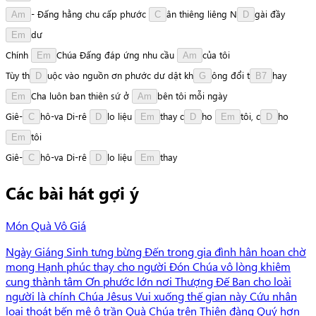
-
Đấng
hằng
chu
cấp
phước
â
n
thiêng
liêng
N
g
à
i
đầy
Am
C
D
d
ư
Em
Chính
C
h
ú
a
Đấng
đáp
ứng
nhu
cầu
c
ủ
a
tôi
Em
Am
Tùy
t
h
u
ộ
c
vào
nguồn
ơn
phước
dư
dật
k
h
ô
n
g
đổi
t
h
a
y
D
G
B7
C
h
a
luôn
ban
thiên
sứ
ở
b
ê
n
tôi
mỗi
ngày
Em
Am
G
i
ê
-
h
ô
-
v
a
Di-rê
l
o
liệu
t
h
a
y
c
h
o
t
ô
i
,
c
h
o
C
D
Em
D
Em
D
t
ô
i
Em
G
i
ê
-
h
ô
-
v
a
Di-rê
l
o
liệu
t
h
a
y
C
D
Em
Các bài hát gợi ý
Món Quà Vô Giá
Ngày Giáng Sinh tưng bừng Đến trong gia đình hân hoan chờ
mong Hạnh phúc thay cho người Đón Chúa vô lòng khiêm
cung thành tâm Ơn phước lớn nơi Thượng Đế Ban cho loài
người là chính Chúa Jêsus Vui xuống thế gian này Cứu nhân
loại thoát bến mê ô trần Quà Chúa trên Thiên đàng Quý hơn