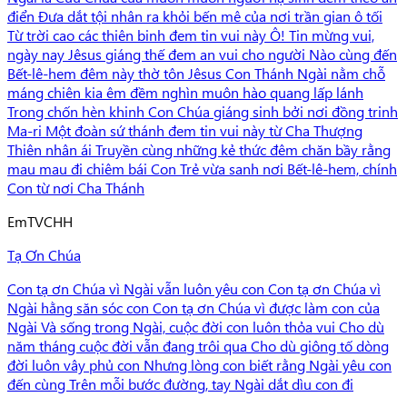
điển Đưa dắt tội nhân ra khỏi bến mê của nơi trần gian ô tối
Từ trời cao các thiên binh đem tin vui này Ô! Tin mừng vui,
ngày nay Jêsus giáng thế đem an vui cho người Nào cùng đến
Bết-lê-hem đêm này thờ tôn Jêsus Con Thánh Ngài nằm chỗ
máng chiên kia êm đềm nghìn muôn hào quang lấp lánh
Trong chốn hèn khinh Con Chúa giáng sinh bởi nơi đồng trinh
Ma-ri Một đoàn sứ thánh đem tin vui này từ Cha Thượng
Thiên nhân ái Truyền cùng những kẻ thức đêm chăn bầy rằng
mau mau đi chiêm bái Con Trẻ vừa sanh nơi Bết-lê-hem, chính
Con từ nơi Cha Thánh
Em
TVCHH
Tạ Ơn Chúa
Con tạ ơn Chúa vì Ngài vẫn luôn yêu con Con tạ ơn Chúa vì
Ngài hằng săn sóc con Con tạ ơn Chúa vì được làm con của
Ngài Và sống trong Ngài, cuộc đời con luôn thỏa vui Cho dù
năm tháng cuộc đời vẫn đang trôi qua Cho dù giông tố dòng
đời luôn vây phủ con Nhưng lòng con biết rằng Ngài yêu con
đến cùng Trên mỗi bước đường, tay Ngài dắt dìu con đi