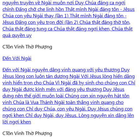
nguyện truyền về Ngài muôn nơi Duy Chúa đáng ca ngợi
chính Đấng chở che linh hồn Thật mình Ngài đáng tôn - Jêsus
Chúa con yêu Ngài thay (lần 1) Thật mình Ngài đáng tôn -
Jêsus Đấng con yêu trọn đời (lần 2) Chúa thật đáng thờ tôn,
Chúa thật đáng tụng ca Chúa thật đáng ngợi khen, Chúa thật
quá quyền uy
C
Tôn Vinh Thờ Phượng
Đến Với Ngài
Đến với Ngài nguyện dâng vinh quang với yêu thương Duy
Jêsus lòng con luôn tán dương Ngài Với Jêsus lòng hiến dâng
vinh hiển trọn cho Chúa Vì Ngài đã hy sinh cho chúng con Chỉ
duy Ngài được kính mến với đáng yêu thương Duy Jêsus
dựng nên thế giới muôn loài Chúng con xin nguyện hát tôn
vinh Chúa là Vua Thánh Ngài toàn thắng vinh quang cho
chúng con Chỉ duy Chúa, con yêu Ngài. Duy Jêsus chúng con
ngợi khen Chỉ duy Ngài, duy Jêsus. Lòng nguyện xin dâng lên
lời ngợi khen
C
Tôn Vinh Thờ Phượng