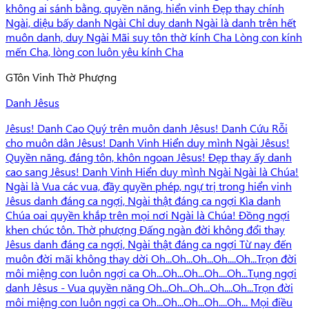
không ai sánh bằng, quyền năng, hiển vinh Đẹp thay chính
Ngài, diệu bấy danh Ngài Chỉ duy danh Ngài là danh trên hết
muôn danh, duy Ngài Mãi suy tôn thờ kính Cha Lòng con kính
mến Cha, lòng con luôn yêu kính Cha
G
Tôn Vinh Thờ Phượng
Danh Jêsus
Jêsus! Danh Cao Quý trên muôn danh Jêsus! Danh Cứu Rỗi
cho muôn dân Jêsus! Danh Vinh Hiển duy mình Ngài Jêsus!
Quyền năng, đáng tôn, khôn ngoan Jêsus! Đẹp thay ấy danh
cao sang Jêsus! Danh Vinh Hiển duy mình Ngài Ngài là Chúa!
Ngài là Vua các vua, đầy quyền phép, ngự trị trong hiển vinh
Jêsus danh đáng ca ngợi, Ngài thật đáng ca ngợi Kìa danh
Chúa oai quyền khắp trên mọi nơi Ngài là Chúa! Đồng ngợi
khen chúc tôn. Thờ phượng Đấng ngàn đời không đổi thay
Jêsus danh đáng ca ngợi, Ngài thật đáng ca ngợi Từ nay đến
muôn đời mãi không thay dời Oh...Oh...Oh...Oh....Oh...Trọn đời
môi miệng con luôn ngợi ca Oh...Oh...Oh...Oh....Oh...Tụng ngợi
danh Jêsus - Vua quyền năng Oh...Oh...Oh...Oh....Oh...Trọn đời
môi miệng con luôn ngợi ca Oh...Oh...Oh...Oh....Oh... Mọi điều