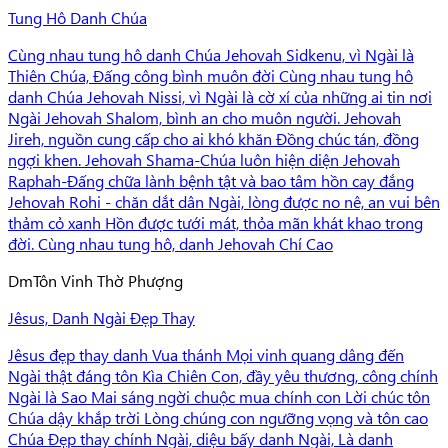
Tung Hô Danh Chúa
Cùng nhau tung hô danh Chúa Jehovah Sidkenu, vì Ngài là
Thiên Chúa, Đấng công bình muôn đời Cùng nhau tung hô
danh Chúa Jehovah Nissi, vì Ngài là cờ xí của những ai tin nơi
Ngài Jehovah Shalom, bình an cho muôn người. Jehovah
Jireh, nguồn cung cấp cho ai khó khăn Đồng chúc tán, đồng
ngợi khen. Jehovah Shama-Chúa luôn hiện diện Jehovah
Raphah-Đấng chữa lành bệnh tật và bao tâm hồn cay đắng
Jehovah Rohi - chăn dắt dân Ngài, lòng được no nê, an vui bên
thảm cỏ xanh Hồn được tưới mát, thỏa mãn khát khao trong
đời. Cùng nhau tung hô, danh Jehovah Chí Cao
Dm
Tôn Vinh Thờ Phượng
Jêsus, Danh Ngài Đẹp Thay
Jêsus đẹp thay danh Vua thánh Mọi vinh quang dâng đến
Ngài thật đáng tôn Kìa Chiên Con, đầy yêu thương, công chính
Ngài là Sao Mai sáng ngời chuộc mua chính con Lời chúc tôn
Chúa dậy khắp trời Lòng chúng con ngưỡng vọng và tôn cao
Chúa Đẹp thay chính Ngài, diệu bấy danh Ngài, Là danh