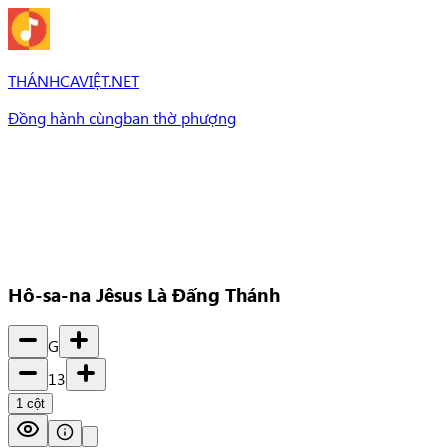
THÁNHCAVIỆT.NET
Đồng hành cùng
ban thờ phượng
Bài Hát
Bài hát
Chủ đề
Set Nhạc
Set nhạc
Hô-sa-na Jêsus Là Đấng Thánh
G
13
1
cột