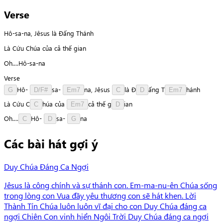
Verse
Hô-sa-na, Jêsus là Đấng Thánh
Là Cứu Chúa của cả thế gian
Oh....Hô-sa-na
Verse
H
ô
-
s
a
-
n
a
,
Jêsus
l
à
Đ
ấ
n
g
T
h
á
n
h
G
D/F#
Em7
C
D
Em7
Là
Cứu
C
h
ú
a
của
c
ả
thế
g
i
a
n
C
Em7
D
O
h
.
.
.
.
H
ô
-
s
a
-
n
a
C
D
G
Các bài hát gợi ý
Duy Chúa Đáng Ca Ngợi
Jêsus là công chính và sự thánh con. Em-ma-nu-ên Chúa sống
trong lòng con Vua đầy yêu thương con sẽ hát khen. Lời
Thành Tín Chúa luôn luôn vĩ đại cho con Duy Chúa đáng ca
ngợi Chiên Con vinh hiển Ngôi Trời Duy Chúa đáng ca ngợi