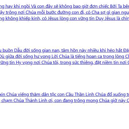
ng hay khi ngồi Và con đây sẽ không bao giờ đơn chiếc Bởi Ta bên
 trông nơi Chúa mỗi bước đường con đi, có Cha sợ gì gian nguy 
òng không khiếp kinh, có Jêsus lòng con vững tin Duy Jêsus là chí
u buồn Dẫu đời sống gian nan, tâm hồn này nhiều khi héo hắt Đặ
 Dù giữa đời sống hư vong Lời Chúa là tiếng hoan ca trong lòng 
ng tin Hy vọng nơi Chúa tôi, trong sức thiêng, đặt niềm tin nơi
 xin Chúa viếng thăm dân tộc con Cầu Thần Linh Chúa đổ xuống t
 chạm Chúa Thánh Linh ơi, con đang trông mong Chúa giờ này Ch