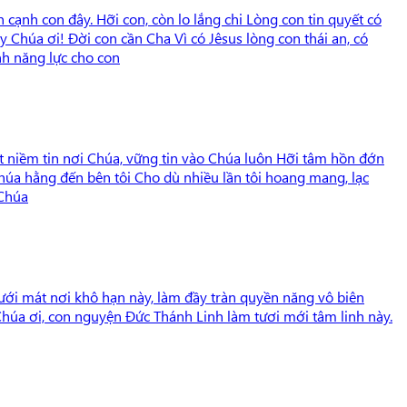
 cạnh con đây. Hỡi con, còn lo lắng chi Lòng con tin quyết có
Chúa ơi! Đời con cần Cha Vì có Jêsus lòng con thái an, có
nh năng lực cho con
t niềm tin nơi Chúa, vững tin vào Chúa luôn Hỡi tâm hồn đớn
Chúa hằng đến bên tôi Cho dù nhiều lần tôi hoang mang, lạc
 Chúa
ưới mát nơi khô hạn này, làm đầy tràn quyền năng vô biên
úa ơi, con nguyện Đức Thánh Linh làm tươi mới tâm linh này.