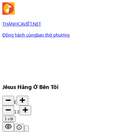
THÁNHCAVIỆT.NET
Đồng hành cùng
ban thờ phượng
Bài Hát
Bài hát
Chủ đề
Set Nhạc
Set nhạc
Jêsus Hằng Ở Bên Tôi
E
13
1
cột