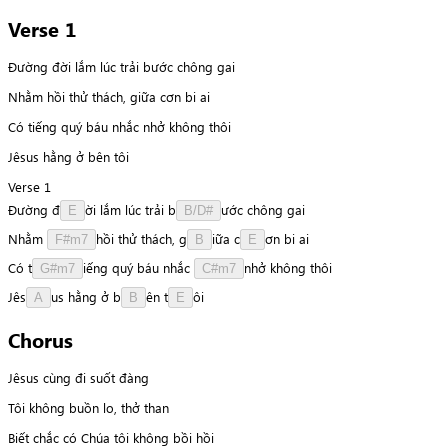
Verse 1
Đường đời lắm lúc trải bước chông gai
Nhằm hồi thử thách, giữa cơn bi ai
Có tiếng quý báu nhắc nhở không thôi
Jêsus hằng ở bên tôi
Verse 1
Đường
đ
ờ
i
lắm
lúc
trải
b
ư
ớ
c
chông
gai
E
B/D#
Nhằm
h
ồ
i
thử
thách,
g
i
ữ
a
c
ơ
n
bi
ai
F#m7
B
E
Có
t
i
ế
n
g
quý
báu
nhắc
n
h
ở
không
thôi
G#m7
C#m7
J
ê
s
u
s
hằng
ở
b
ê
n
t
ô
i
A
B
E
Chorus
Jêsus cùng đi suốt đàng
Tôi không buồn lo, thở than
Biết chắc có Chúa tôi không bồi hồi