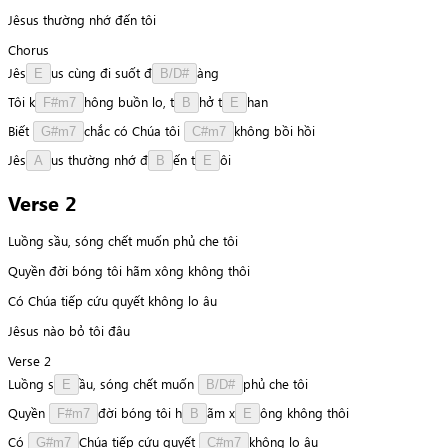
Jêsus thường nhớ đến tôi
Chorus
J
ê
s
u
s
cùng
đi
suốt
đ
à
n
g
E
B/D#
Tôi
k
h
ô
n
g
buồn
lo,
t
h
ở
t
h
a
n
F#m7
B
E
Biết
c
h
ắ
c
có
Chúa
tôi
k
h
ô
n
g
bồi
hồi
G#m7
C#m7
J
ê
s
u
s
thường
nhớ
đ
ế
n
t
ô
i
A
B
E
Verse 2
Luồng sầu, sóng chết muốn phủ che tôi
Quyền đời bóng tôi hãm xông không thôi
Có Chúa tiếp cứu quyết không lo âu
Jêsus nào bỏ tôi đâu
Verse 2
Luồng
s
ầ
u
,
sóng
chết
muốn
p
h
ủ
che
tôi
E
B/D#
Quyền
đ
ờ
i
bóng
tôi
h
ã
m
x
ô
n
g
không
thôi
F#m7
B
E
Có
C
h
ú
a
tiếp
cứu
quyết
k
h
ô
n
g
lo
âu
G#m7
C#m7