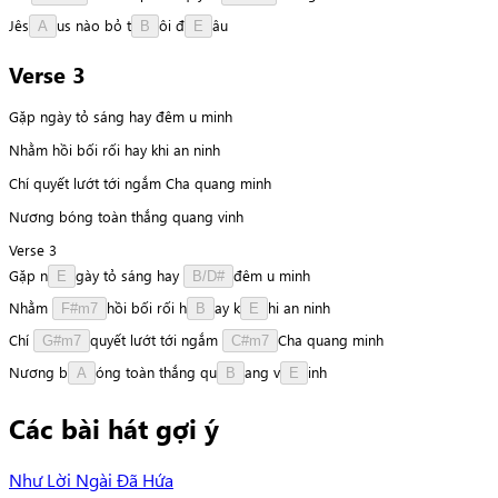
J
ê
s
u
s
nào
bỏ
t
ô
i
đ
â
u
A
B
E
Verse 3
Gặp ngày tỏ sáng hay đêm u minh
Nhằm hồi bối rối hay khi an ninh
Chí quyết lướt tới ngắm Cha quang minh
Nương bóng toàn thắng quang vinh
Verse 3
Gặp
n
g
à
y
tỏ
sáng
hay
đ
ê
m
u
minh
E
B/D#
Nhằm
h
ồ
i
bối
rối
h
a
y
k
h
i
an
ninh
F#m7
B
E
Chí
q
u
y
ế
t
lướt
tới
ngắm
C
h
a
quang
minh
G#m7
C#m7
Nương
b
ó
n
g
toàn
thắng
q
u
a
n
g
v
i
n
h
A
B
E
Các bài hát gợi ý
Như Lời Ngài Đã Hứa