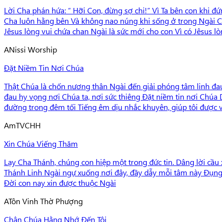
Lời Cha phán hứa: “ Hỡi Con, đừng sợ chi!” Vì Ta bên con khi đứ
Cha luôn hằng bên Và không nao núng khi sống ở trong Ngài Cậy
Jêsus lòng vui chứa chan Ngài là sức mới cho con Vì có Jêsus l
A
Nissi Worship
Đặt Niềm Tin Nơi Chúa
Thật Chúa là chốn nương thân Ngài đến giải phóng tâm linh đa
đau hy vọng nơi Chúa ta, nơi sức thiêng Đặt niềm tin nơi Chúa
đường trong đêm tối Tiếng êm dịu nhắc khuyên, giúp tôi được vữ
Am
TVCHH
Xin Chúa Viếng Thăm
Lạy Cha Thánh, chúng con hiệp một trong đức tin. Dâng lời cầu
Thánh Linh Ngài ngự xuống nơi đây, đầy dẫy mỗi tâm này Đụng
Đời con nay xin được thuộc Ngài
A
Tôn Vinh Thờ Phượng
Chân Chúa Hằng Nhớ Đến Tôi