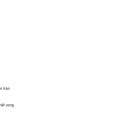
n
tràn
hất
vọng