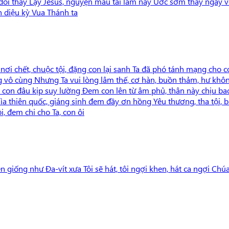
ối thay Lạy Jêsus, nguyện mau tái lâm nay Ước sớm thấy ngày vẻ
h diệu kỳ Vua Thánh ta
 nơi chết, chuộc tội, đặng con lại sanh Ta đã phó tánh mạng cho c
 vô cùng Nhưng Ta vui lòng lâm thế, cơ hàn, buồn thảm, hư không T
trí con đâu kịp suy lường Đem con lên từ âm phủ, thân này chịu ba
i xa lìa thiên quốc, giáng sinh đem đầy ơn hồng Yêu thương, tha t
i, đem chi cho Ta, con ôi
n giống như Đa-vít xưa Tôi sẽ hát, tôi ngợi khen, hát ca ngợi Chúa 