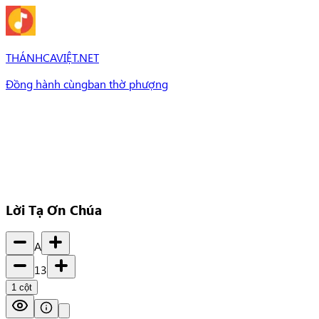
THÁNHCAVIỆT.NET
Đồng hành cùng
ban thờ phượng
Bài Hát
Bài hát
Chủ đề
Set Nhạc
Set nhạc
Lời Tạ Ơn Chúa
A
13
1
cột