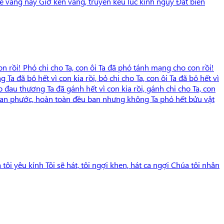
 vang nầy Giờ kèn vang, truyền kêu lúc kinh nguy Đất biến
on rồi! Phó chi cho Ta, con ôi Ta đã phó tánh mạng cho con rồi!
a đã bỏ hết vì con kia rồi, bỏ chi cho Ta, con ôi Ta đã bỏ hết vì
o đau thương Ta đã gánh hết vì con kia rồi, gánh chi cho Ta, con
ội, ban phước, hoàn toàn đều ban nhưng không Ta phó hết bửu vật
tôi yêu kính Tôi sẽ hát, tôi ngợi khen, hát ca ngợi Chúa tôi nhân