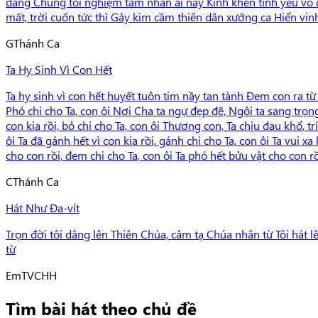
đàng Chúng tôi nghiệm tâm nhân ái nay Kính khen tình yêu vô đ
mất, trời cuốn tức thì Gảy kim cầm thiên dân xướng ca Hiển vin
G
Thánh Ca
Ta Hy Sinh Vì Con Hết
Ta hy sinh vì con hết huyết tuôn tim nầy tan tành Ðem con ra từ
Phó chi cho Ta, con ôi Nơi Cha ta ngự đẹp đẽ, Ngôi ta sang trọng
con kia rồi, bỏ chi cho Ta, con ôi Thương con, Ta chịu đau khổ, 
ôi Ta đã gánh hết vì con kia rồi, gánh chi cho Ta, con ôi Ta vu
cho con rồi, đem chi cho Ta, con ôi Ta phó hết bửu vật cho con rồ
C
Thánh Ca
Hát Như Đa-vít
Trọn đời tôi dâng lên Thiên Chúa, cảm tạ Chúa nhân từ Tôi hát lê
từ
Em
TVCHH
Tìm bài hát theo chủ đề