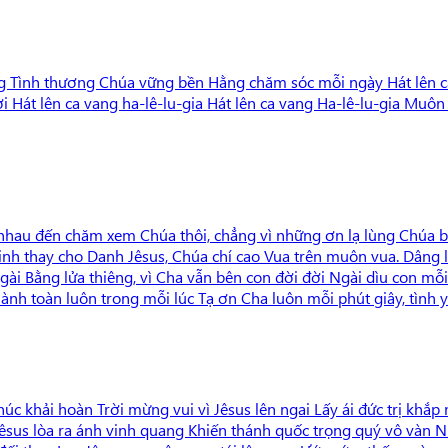
g Tình thương Chúa vững bền Hằng chăm sóc mỗi ngày Hát lên ca 
i Hát lên ca vang ha-lê-lu-gia Hát lên ca vang Ha-lê-lu-gia Muô
g nhau đến chăm xem Chúa thôi, chẳng vì những ơn lạ lùng Chúa
inh thay cho Danh Jêsus, Chúa chí cao Vua trên muôn vua. Dâng
ài Bằng lửa thiêng, vì Cha vẫn bên con đời đời Ngài dìu con mỗ
hành toàn luôn trong mỗi lúc Tạ ơn Cha luôn mỗi phút giây, tình y
 khải hoàn Trời mừng vui vì Jêsus lên ngai Lấy ái đức trị khắp
 Jêsus lòa ra ánh vinh quang Khiến thánh quốc trọng quý vô vàn