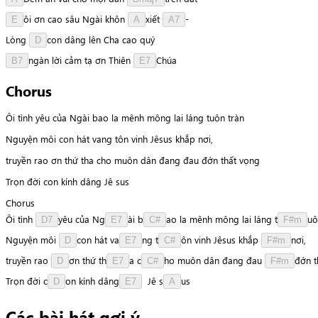
ô
i
ơn
cao
sâu
Ngài
khôn
x
i
ế
t
-
E
A
A7
Lòng
c
o
n
dâng
lên
Cha
cao
q
u
ý
D
n
g
à
n
lời
cảm
tạ
ơn
Thiên
C
h
ú
a
B7
E7
Chorus
Ôi tình yêu của Ngài bao la mênh mông lai láng tuôn tràn
Nguyện môi con hát vang tôn vinh Jêsus khắp nơi,
truyền rao ơn thứ tha cho muôn dân đang đau đớn thất vọng
Trọn đời con kính dâng Jê sus
Chorus
Ôi
tình
y
ê
u
của
N
g
à
i
b
a
o
la
mênh
mông
lai
láng
t
u
ô
D7
E7
C#
F#m
Nguyện
môi
c
o
n
hát
v
a
n
g
t
ô
n
vinh
Jêsus
khắp
n
ơ
i
,
D
E7
C#
F#m
truyền
rao
ơ
n
thứ
t
h
a
c
h
o
muôn
dân
đang
đau
đ
ớ
n
t
D
E7
C#
F#m
Trọn
đời
c
o
n
kính
d
â
n
g
Jê
s
u
s
D
E7
A
Các bài hát gợi ý