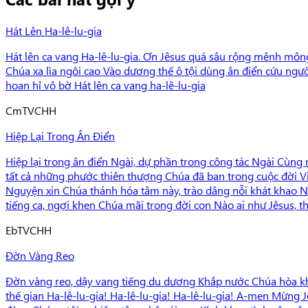
Hát Lên Ha-lê-lu-gia
Hát lên ca vang Ha-lê-lu-gia. Ơn Jêsus quá sâu rộng mênh môn
Chúa xa lìa ngôi cao Vào dương thế ô tội dùng ân điển cứu ngườ
hoan hỉ vô bờ Hát lên ca vang ha-lê-lu-gia
Cm
TVCHH
Hiệp Lại Trong Ân Điển
Hiệp lại trong ân điển Ngài, dự phần trong công tác Ngài Cùn
tất cả những phước thiên thượng Chúa đã ban trong cuộc đời V
Nguyện xin Chúa thánh hóa tâm này, trào dâng nỗi khát khao Ng
tiếng ca, ngợi khen Chúa mãi trong đời con Nào ai như Jêsus, t
Eb
TVCHH
Đờn Vàng Reo
Đờn vàng reo, dậy vang tiếng du dương Khắp nước Chúa hòa khúc
thế gian Ha-lê-lu-gia! Ha-lê-lu-gia! Ha-lê-lu-gia! A-men Mừng