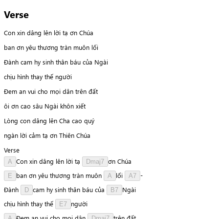
Verse
Con xin dâng lên lời tạ ơn Chúa
ban ơn yêu thương tràn muôn lối
Đành cam hy sinh thân báu của Ngài
chịu hình thay thế người
Đem an vui cho mọi dân trên đất
ôi ơn cao sâu Ngài khôn xiết
Lòng con dâng lên Cha cao quý
ngàn lời cảm tạ ơn Thiên Chúa
Verse
C
o
n
xin
dâng
lên
lời
tạ
ơ
n
Chúa
A
Dmaj7
b
a
n
ơn
yêu
thương
tràn
muôn
l
ố
i
-
E
A
A7
Đành
c
a
m
hy
sinh
thân
báu
của
N
g
à
i
D
B7
chịu
hình
thay
thế
n
g
ư
ờ
i
E7
Đ
e
m
an
vui
cho
mọi
dân
t
r
ê
n
đất
A
Dmaj7