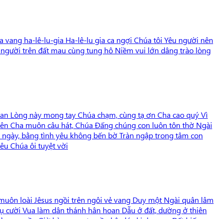
vang ha-lê-lu-gia Ha-lê-lu gia ca ngợi Chúa tôi Yêu người nên
n người trên đất mau cùng tung hô Niềm vui lớn dâng trào lòng
 ban Lòng này mong tay Chúa chạm, cùng tạ ơn Cha cao quý Vì
 lên Cha muôn câu hát, Chúa Đấng chúng con luôn tôn thờ Ngài
i ngày, bằng tình yêu không bến bờ Tràn ngập trong tâm con
êu Chúa ôi tuyệt vời
 muôn loài Jêsus ngồi trên ngôi vẻ vang Duy một Ngài quân lâm
 Nụ cười Vua làm dân thánh hân hoan Dẫu ở đất, dường ở thiên