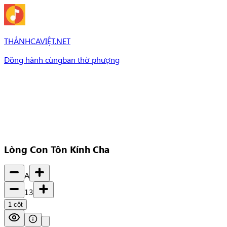
THÁNHCAVIỆT.NET
Đồng hành cùng
ban thờ phượng
Bài Hát
Bài hát
Chủ đề
Set Nhạc
Set nhạc
Lòng Con Tôn Kính Cha
A
13
1
cột