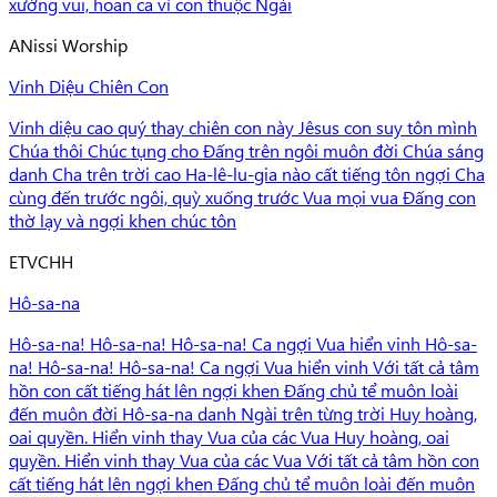
xướng vui, hoan ca vì con thuộc Ngài
A
Nissi Worship
Vinh Diệu Chiên Con
Vinh diệu cao quý thay chiên con này Jêsus con suy tôn mình
Chúa thôi Chúc tụng cho Đấng trên ngôi muôn đời Chúa sáng
danh Cha trên trời cao Ha-lê-lu-gia nào cất tiếng tôn ngợi Cha
cùng đến trước ngôi, quỳ xuống trước Vua mọi vua Đấng con
thờ lạy và ngợi khen chúc tôn
E
TVCHH
Hô-sa-na
Hô-sa-na! Hô-sa-na! Hô-sa-na! Ca ngợi Vua hiển vinh Hô-sa-
na! Hô-sa-na! Hô-sa-na! Ca ngợi Vua hiển vinh Với tất cả tâm
hồn con cất tiếng hát lên ngợi khen Đấng chủ tể muôn loài
đến muôn đời Hô-sa-na danh Ngài trên từng trời Huy hoàng,
oai quyền. Hiển vinh thay Vua của các Vua Huy hoàng, oai
quyền. Hiển vinh thay Vua của các Vua Với tất cả tâm hồn con
cất tiếng hát lên ngợi khen Đấng chủ tể muôn loài đến muôn