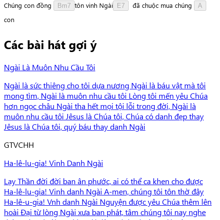
Chúng
con
đồng
t
ô
n
vinh
N
g
à
i
đã
chuộc
mua
chúng
Bm7
E7
A
c
o
n
Các bài hát gợi ý
Ngài Là Muôn Nhu Cầu Tôi
Ngài là sức thiêng cho tôi dựa nương Ngài là báu vật mà tôi
mong tìm, Ngài là muôn nhu cầu tôi Lòng tôi mến yêu Chúa
hơn ngọc châu Ngài tha hết mọi tội lỗi trong đời, Ngài là
muôn nhu cầu tôi Jêsus là Chúa tôi, Chúa có danh đẹp thay
Jêsus là Chúa tôi, quý báu thay danh Ngài
G
TVCHH
Ha-lê-lu-gia! Vinh Danh Ngài
Lạy Thần đời đời ban ân phước, ai có thể ca khen cho được
Ha-lê-lu-gia! Vinh danh Ngài A-men, chúng tôi tôn thờ đây
Ha-lê-u-gia! Vnh danh Ngài Nguyện được yêu Chúa thêm lên
hoài Đại từ lòng Ngài xưa ban phát, tâm chúng tôi nay nghe