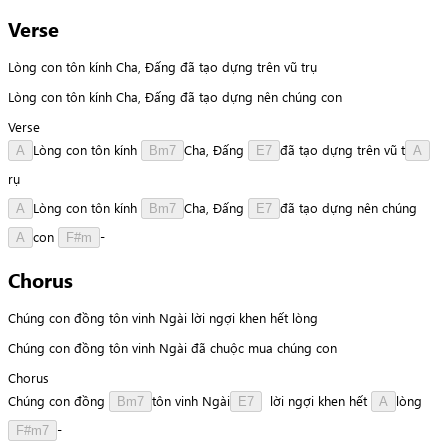
Verse
Lòng con tôn kính Cha, Đấng đã tạo dựng trên vũ trụ
Lòng con tôn kính Cha, Đấng đã tạo dựng nên chúng con
Verse
L
ò
n
g
con
tôn
kính
C
h
a
,
Đấng
đ
ã
tạo
dựng
trên
vũ
t
A
Bm7
E7
A
r
ụ
L
ò
n
g
con
tôn
kính
C
h
a
,
Đấng
đ
ã
tạo
dựng
nên
chúng
A
Bm7
E7
c
o
n
-
A
F#m
Chorus
Chúng con đồng tôn vinh Ngài lời ngợi khen hết lòng
Chúng con đồng tôn vinh Ngài đã chuộc mua chúng con
Chorus
Chúng
con
đồng
t
ô
n
vinh
N
g
à
i
lời
ngợi
khen
hết
l
ò
n
g
Bm7
E7
A
-
F#m7