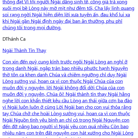
thông đạt Vì tội người Ngài dâng sinh tế, công giá trả xong
xuôi mọi bề Lòng này mờ mịt như đêm tối, Cha lấy linh quang
soi rạng ngời Ngài hiện diện lời xưa tuyên ấn, đau khổ lui xa
khi Ngài gần Ngài định ngày đại ban ân thưởng, phu phỉ
chúng tôi trong mọi đường.
D
Thánh Ca
Ngài Thành Tín Thay
Con xin đến quỳ cung kính trước ngôi Ngài Lòng an nghỉ ở
trong danh Ngài, ngập tràn bao nhiêu phước hạnh Nguyện
thờ tôn ca khen danh Chúa và chiêm ngưỡng chỉ duy Ngài
Lòng sướng vui, hoan ca vì con thuộc Ngài Chúa của con
muôn đời y nguyên, lời Ngài không đổi dời Chúa của con
muôn đời y nguyên, Chúa ôi! Ngài thành tín thay Ngài hằng
nghe lời con khẩn thiết kêu cầu Lòng an thái giữa cơn ba đào
vì Ngài luôn luôn ở cùng Lời Ngài ban cho con vui thỏa rằng
tay Chúa chở che hoài Lòng sướng vui, hoan ca vì con thuộc
Ngài Nguồn tình yêu bình an chỉ có trong Ngài Nguyện con
đến đỡ nâng bao người vì Ngài yêu con quá nhiều Còn bao
nhiêu năm con trên đất nguyện con hát xướng cho Ngài Lòng