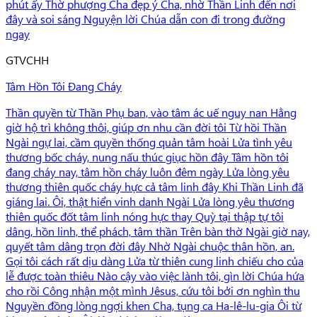
phút ấy Thờ phượng Cha đẹp ý Cha, nhờ Thần Linh đến nơi
đây và soi sáng Nguyện lời Chúa dẫn con đi trong đường
ngay
G
TVCHH
Tâm Hồn Tôi Đang Cháy
Thần quyền từ Thần Phụ ban, vào tâm ác uế nguy nan Hằng
giờ hộ trì không thôi, giúp ơn nhu cần đời tôi Từ hồi Thần
Ngài ngự lai, cầm quyền thống quản tâm hoài Lửa tình yêu
thương bốc cháy, nung nấu thúc giục hồn đây Tâm hồn tôi
đang cháy nay, tâm hồn cháy luôn đêm ngày Lửa lòng yêu
thương thiên quốc cháy hực cả tâm linh đây Khi Thần Linh đã
giáng lai. Ôi, thật hiển vinh danh Ngài Lửa lòng yêu thương
thiên quốc đốt tâm linh nóng hực thay Quỳ tại thập tự tôi
dâng, hồn linh, thể phách, tâm thần Trên bàn thờ Ngài giờ nay,
quyết tâm dâng trọn đời đây Nhờ Ngài chuộc thân hồn, an.
Gọi tôi cách rất dịu dàng Lửa từ thiên cung linh chiếu cho của
lễ được toàn thiêu Nào cậy vào việc lành tôi, gìn lời Chúa hứa
cho rồi Công nhận một mình Jêsus, cứu tôi bởi ơn nghìn thu
Nguyền đồng lòng ngợi khen Cha, tụng ca Ha-lê-lu-gia Ôi từ