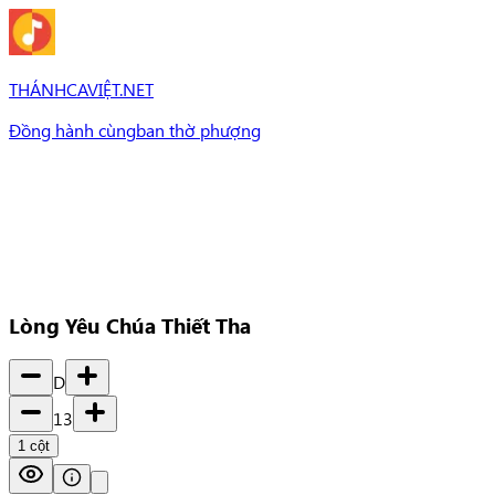
THÁNHCAVIỆT.NET
Đồng hành cùng
ban thờ phượng
Bài Hát
Bài hát
Chủ đề
Set Nhạc
Set nhạc
Lòng Yêu Chúa Thiết Tha
D
13
1
cột