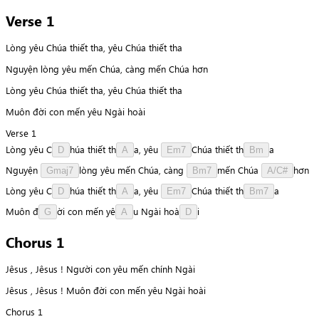
Verse 1
Lòng yêu Chúa thiết tha, yêu Chúa thiết tha
Nguyện lòng yêu mến Chúa, càng mến Chúa hơn
Lòng yêu Chúa thiết tha, yêu Chúa thiết tha
Muôn đời con mến yêu Ngài hoài
Verse 1
Lòng
yêu
C
h
ú
a
thiết
t
h
a
,
yêu
C
h
ú
a
thiết
t
h
a
D
A
Em7
Bm
Nguyện
l
ò
n
g
yêu
mến
Chúa,
càng
m
ế
n
Chúa
h
ơ
n
Gmaj7
Bm7
A/C#
Lòng
yêu
C
h
ú
a
thiết
t
h
a
,
yêu
C
h
ú
a
thiết
t
h
a
D
A
Em7
Bm7
Muôn
đ
ờ
i
con
mến
y
ê
u
Ngài
h
o
à
i
G
A
D
Chorus 1
Jêsus , Jêsus ! Người con yêu mến chính Ngài
Jêsus , Jêsus ! Muôn đời con mến yêu Ngài hoài
Chorus 1