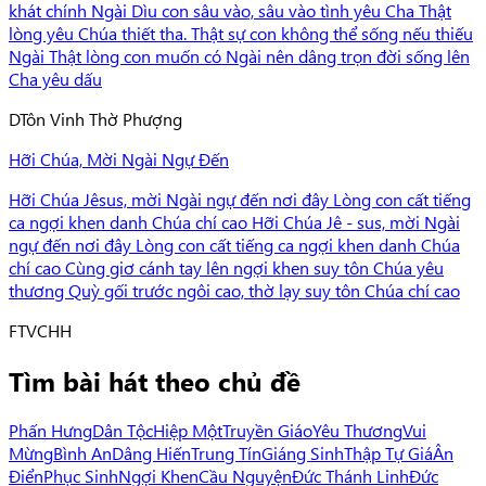
khát chính Ngài Dìu con sâu vào, sâu vào tình yêu Cha Thật
lòng yêu Chúa thiết tha. Thật sự con không thể sống nếu thiếu
Ngài Thật lòng con muốn có Ngài nên dâng trọn đời sống lên
Cha yêu dấu
D
Tôn Vinh Thờ Phượng
Hỡi Chúa, Mời Ngài Ngự Đến
Hỡi Chúa Jêsus, mời Ngài ngự đến nơi đây Lòng con cất tiếng
ca ngợi khen danh Chúa chí cao Hỡi Chúa Jê - sus, mời Ngài
ngự đến nơi đây Lòng con cất tiếng ca ngợi khen danh Chúa
chí cao Cùng giơ cánh tay lên ngợi khen suy tôn Chúa yêu
thương Quỳ gối trước ngôi cao, thờ lạy suy tôn Chúa chí cao
F
TVCHH
Tìm bài hát theo chủ đề
Phấn Hưng
Dân Tộc
Hiệp Một
Truyền Giáo
Yêu Thương
Vui
Mừng
Bình An
Dâng Hiến
Trung Tín
Giáng Sinh
Thập Tự Giá
Ân
Điển
Phục Sinh
Ngợi Khen
Cầu Nguyện
Đức Thánh Linh
Đức