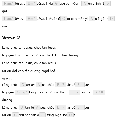
J
ê
s
u
s
,
J
ê
s
u
s
!
N
g
ư
ờ
i
con
yêu
m
ế
n
chính
N
F#m7
Bm7
G
A
D
g
à
i
J
ê
s
u
s
,
J
ê
s
u
s
!
Muôn
đ
ờ
i
con
mến
y
ê
u
Ngài
h
F#m7
Bm7
G
A
D
o
à
i
Verse 2
Lòng chúc tán Jêsus, chúc tán Jêsus
Nguyện lòng chúc tán Chúa, thành kính tán dương
Lòng chúc tán Jêsus, chúc tán Jêsus
Muôn đời con tán dương Ngài hoài
Verse 2
Lòng
chúc
t
á
n
J
ê
s
u
s
,
chúc
t
á
n
J
ê
s
u
s
D
A
Em7
Bm
Nguyện
l
ò
n
g
chúc
tán
Chúa,
thành
k
í
n
h
tán
Gmaj7
Bm7
A/C#
d
ư
ơ
n
g
Lòng
chúc
t
á
n
J
ê
s
u
s
,
chúc
t
á
n
J
ê
s
u
s
D
A
Em7
Bm
Muôn
đ
ờ
i
con
tán
d
ư
ơ
n
g
Ngài
h
o
à
i
G
A
D