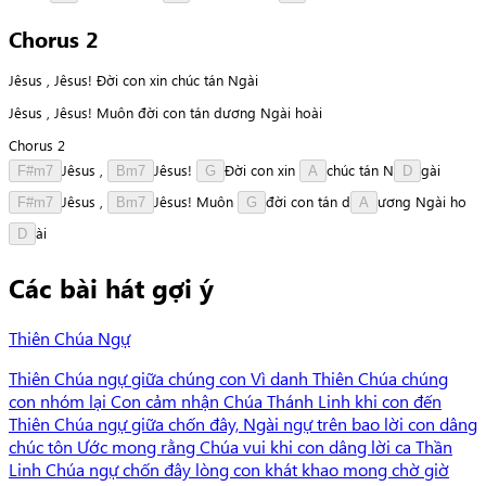
Chorus 2
Jêsus , Jêsus! Đời con xin chúc tán Ngài
Jêsus , Jêsus! Muôn đời con tán dương Ngài hoài
Chorus 2
J
ê
s
u
s
,
J
ê
s
u
s
!
Đ
ờ
i
con
xin
c
h
ú
c
tán
N
g
à
i
F#m7
Bm7
G
A
D
J
ê
s
u
s
,
J
ê
s
u
s
!
Muôn
đ
ờ
i
con
tán
d
ư
ơ
n
g
Ngài
h
o
F#m7
Bm7
G
A
à
i
D
Các bài hát gợi ý
Thiên Chúa Ngự
Thiên Chúa ngự giữa chúng con Vì danh Thiên Chúa chúng
con nhóm lại Con cảm nhận Chúa Thánh Linh khi con đến
Thiên Chúa ngự giữa chốn đây, Ngài ngự trên bao lời con dâng
chúc tôn Ước mong rằng Chúa vui khi con dâng lời ca Thần
Linh Chúa ngự chốn đây lòng con khát khao mong chờ giờ