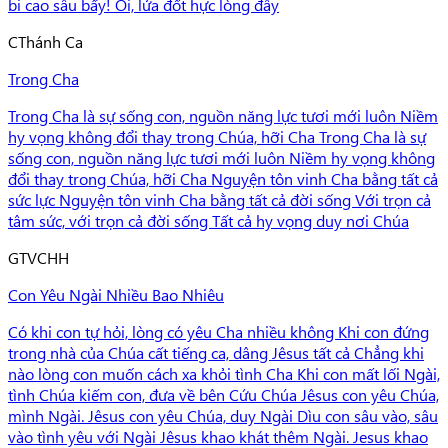
bi cao sâu bấy! Ôi, lửa đốt hực lòng đây
C
Thánh Ca
Trong Cha
Trong Cha là sự sống con, nguồn năng lực tươi mới luôn Niềm
hy vọng không đổi thay trong Chúa, hỡi Cha Trong Cha là sự
sống con, nguồn năng lực tươi mới luôn Niềm hy vọng không
đổi thay trong Chúa, hỡi Cha Nguyện tôn vinh Cha bằng tất cả
sức lực Nguyện tôn vinh Cha bằng tất cả đời sống Với trọn cả
tâm sức, với trọn cả đời sống Tất cả hy vọng duy nơi Chúa
G
TVCHH
Con Yêu Ngài Nhiều Bao Nhiêu
Có khi con tự hỏi, lòng có yêu Cha nhiều không Khi con đứng
trong nhà của Chúa cất tiếng ca, dâng Jêsus tất cả Chẳng khi
nào lòng con muốn cách xa khỏi tình Cha Khi con mất lối Ngài,
tình Chúa kiếm con, đưa về bên Cứu Chúa Jêsus con yêu Chúa,
mình Ngài. Jêsus con yêu Chúa, duy Ngài Dìu con sâu vào, sâu
vào tình yêu với Ngài Jêsus khao khát thêm Ngài. Jesus khao