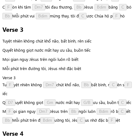
C
ò
n
khi
tâm
t
ô
i
đau
thương,
J
ê
s
u
s
b
ă
n
g
b
ó
F
Dm7
Bb
Bdim
C
M
ỗ
i
phút
vui
m
ừ
n
g
thay,
tôi
đ
ư
ợ
c
Chúa
hộ
p
h
ò
Bb
Bdim
C
F
Verse 3
Tuyệt nhiên không chút khổ não, bất bình, rên siếc
Quyết không giọt nước mắt hay ưu sầu, buồn tiếc
Mọi gian nguy Jêsus trên ngôi luôn rõ biết
Mỗi phút trên đường tôi, Jêsus nhớ đặc biệt
Verse 3
T
u
y
ệ
t
nhiên
không
c
h
ú
t
khổ
não,
b
ấ
t
bình,
r
ê
n
s
F
Dm7
Bb
C
F
i
ế
c
Q
u
y
ế
t
không
giọt
n
ư
ớ
c
mắt
hay
ư
u
sầu,
buồn
t
i
ế
c
D7
Gm
G/B
C
M
ọ
i
gian
nguy
J
ê
s
u
s
trên
n
g
ô
i
luôn
r
õ
b
i
ế
t
F
Dm7
Bb
Bdim
C
M
ỗ
i
phút
trên
đ
ư
ờ
n
g
tôi,
J
ê
s
u
s
nhớ
đặc
b
i
ệ
t
Bb
Bdim
C
F
Verse 4