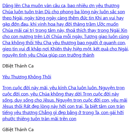
Dâng lên Cha muôn vàn câu ca, bao nhiêu ơn yêu thương
Chúa luôn tuôn tràn Dù cho phong ba lòng này luôn sắc son
theo Ngài, ngày từng ngày càng thêm đức tin Khi an vui hay
gặp đớn đau, khi vinh hoa hay đời thăng trầm Ước muốn
Chúa mãi cai trị trong tâm này, thoả thích thay trong Ngài Xin
cho con nương trên Lời Chúa mỗi ngày. Tương giao luôn cùng
Cha không thôi Yêu Cha yêu thương bao người ở quanh con,
gieo tin vui đi khắp nơi Khiến thảy hiệp một, kết quả cho Ngài,
nguyện tình yêu Chúa giúp con trưởng thành
D
Biệt Thánh Ca
Yêu Thương Không Thôi
Trọn cuộc đời này mãi, yêu kính Cha luôn luôn. Nguyện trọn
cuộc đời con, yêu Chúa không thay dời Trọn cuộc đời này
sống, duy sống cho Jêsus. Nguyện trọn cuộc đời con, yêu mãi
Jêsus thôi Rất đẹp lòng này hỡi con trai, Ta biết tâm con tràn
tiếng yêu thương Chẳng gì đẹp bằng ở trong Ta, con gái hỡi
phước thiêng tuôn tràn mãi trên con
G
Biệt Thánh Ca