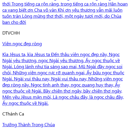
thới Trong tiếng ca rộn ràng, trong tiếng ca rộn ràng Hân hoan
ca vang biết ơn Cha vô vàn Khi ơn yêu thương vẫn mãi luôn
tuôn tràn Lòng mừng thơ thới, một ngày tươi mới, do Chúa
ban cho đời
D
TVCHH
Viên ngọc đẹp ròng
Kìa Jêsus ta, kìa Jêsus ta Đến thâu viên ngọc đẹp nầy, Ngọc
Ngài yêu thương, ngọc Ngài yêu thương, Ấy ngọc thuộc về
Ngài. Lóng lánh như tia sáng sao mai, Mũ Ngài đầy ngọc soi
chói, Những viên ngọc rực rỡ quanh ngai, Ấy bửu ngọc thuộc
Ngài. Ngài vui thâu nay, Ngài vui thâu nay, Những viên ngọc
đẹp ròng nầy. Ngọc tinh anh thay, ngọc quang huy thay, Ấy
ngọc thuộc về Ngài. Bầy chiên thơ ngây, bầy chiên thơ ngây,
Mến yêu Jêsus mặn mòi, Là ngọc châu đây, là ngọc châu đây,
Ấy ngọc thuộc về Ngài.
C
Thánh Ca
Trưởng Thành Trong Chúa