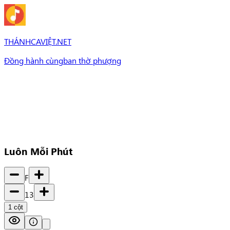
THÁNHCAVIỆT.NET
Đồng hành cùng
ban thờ phượng
Bài Hát
Bài hát
Chủ đề
Set Nhạc
Set nhạc
Luôn Mỗi Phút
F
13
1
cột