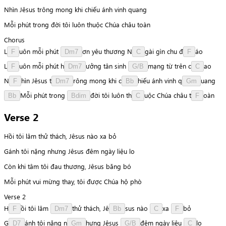
Nhìn Jêsus trông mong khi chiếu ánh vinh quang
Mỗi phút trong đời tôi luôn thuộc Chúa châu toàn
Chorus
L
u
ô
n
mỗi
phút
ơ
n
yêu
thương
N
g
à
i
gìn
chu
đ
á
o
F
Dm7
C
F
L
u
ô
n
mỗi
phút
h
ư
ở
n
g
tân
sinh
m
ạ
n
g
từ
trên
c
a
o
F
Dm7
G/B
C
N
h
ì
n
Jêsus
t
r
ô
n
g
mong
khi
c
h
i
ế
u
ánh
vinh
q
u
a
n
g
F
Dm7
Bb
Gm
M
ỗ
i
phút
trong
đ
ờ
i
tôi
luôn
t
h
u
ộ
c
Chúa
châu
t
o
à
n
Bb
Bdim
C
F
Verse 2
Hồi tôi lâm thử thách, Jêsus nào xa bỏ
Gánh tôi nặng nhưng Jêsus đêm ngày liệu lo
Còn khi tâm tôi đau thương, Jêsus băng bó
Mỗi phút vui mừng thay, tôi được Chúa hộ phò
Verse 2
H
ồ
i
tôi
lâm
t
h
ử
thách,
J
ê
s
u
s
nào
x
a
b
ỏ
F
Dm7
Bb
C
F
G
á
n
h
tôi
nặng
n
h
ư
n
g
Jêsus
đ
ê
m
ngày
liệu
l
o
D7
Gm
G/B
C