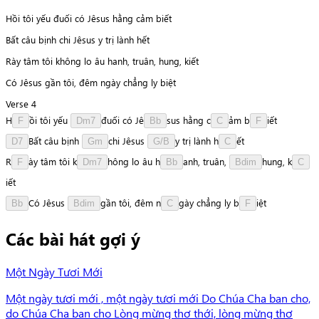
Hồi tôi yếu đuối có Jêsus hằng cảm biết
Bất câu bịnh chi Jêsus y trị lành hết
Rày tâm tôi không lo âu hanh, truân, hung, kiết
Có Jêsus gần tôi, đêm ngày chẳng ly biệt
Verse 4
H
ồ
i
tôi
yếu
đ
u
ố
i
có
J
ê
s
u
s
hằng
c
ả
m
b
i
ế
t
F
Dm7
Bb
C
F
B
ấ
t
câu
bịnh
c
h
i
Jêsus
y
trị
lành
h
ế
t
D7
Gm
G/B
C
R
à
y
tâm
tôi
k
h
ô
n
g
lo
âu
h
a
n
h
,
truân,
h
u
n
g
,
k
F
Dm7
Bb
Bdim
C
i
ế
t
C
ó
Jêsus
g
ầ
n
tôi,
đêm
n
g
à
y
chẳng
ly
b
i
ệ
t
Bb
Bdim
C
F
Các bài hát gợi ý
Một Ngày Tươi Mới
Một ngày tươi mới , một ngày tươi mới Do Chúa Cha ban cho,
do Chúa Cha ban cho Lòng mừng thơ thới, lòng mừng thơ