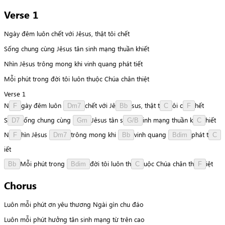
Verse 1
Ngày đêm luôn chết với Jêsus, thật tôi chết
Sống chung cùng Jêsus tân sinh mạng thuần khiết
Nhìn Jêsus trông mong khi vinh quang phát tiết
Mỗi phút trong đời tôi luôn thuộc Chúa chân thiệt
Verse 1
N
g
à
y
đêm
luôn
c
h
ế
t
với
J
ê
s
u
s
,
thật
t
ô
i
c
h
ế
t
F
Dm7
Bb
C
F
S
ố
n
g
chung
cùng
J
ê
s
u
s
tân
s
i
n
h
mạng
thuần
k
h
i
ế
t
D7
Gm
G/B
C
N
h
ì
n
Jêsus
t
r
ô
n
g
mong
khi
v
i
n
h
quang
p
h
á
t
t
F
Dm7
Bb
Bdim
C
i
ế
t
M
ỗ
i
phút
trong
đ
ờ
i
tôi
luôn
t
h
u
ộ
c
Chúa
chân
t
h
i
ệ
t
Bb
Bdim
C
F
Chorus
Luôn mỗi phút ơn yêu thương Ngài gìn chu đáo
Luôn mỗi phút hưởng tân sinh mạng từ trên cao