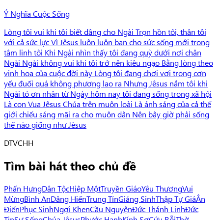
Ý Nghĩa Cuộc Sống
Lòng tôi vui khi tôi biết dâng cho Ngài Trọn hồn tôi, thân tôi
với cả sức lực Vì Jêsus luôn luôn ban cho sức sống mới trong
tâm linh tôi Khi Ngài nhìn thấy tôi đang quỳ dưới nơi chân
Ngài Ngài không vui khi tôi trở nên kiêu ngạo Bằng lòng theo
vinh hoa của cuộc đời này Lòng tôi đang chơi vơi trong cơn
yếu đuối quá không phương lao ra Nhưng Jêsus nắm tôi khi
Ngài tỏ ơn nhân từ Ngày hôm nay tôi đang sống trong xã hội
Là con Vua Jêsus Chúa trên muôn loài Là ánh sáng của cả thế
giới chiếu sáng mãi ra cho muôn dân Nên bây giờ phải sống
thế nào giống như Jêsus
D
TVCHH
Tìm bài hát theo chủ đề
Phấn Hưng
Dân Tộc
Hiệp Một
Truyền Giáo
Yêu Thương
Vui
Mừng
Bình An
Dâng Hiến
Trung Tín
Giáng Sinh
Thập Tự Giá
Ân
Điển
Phục Sinh
Ngợi Khen
Cầu Nguyện
Đức Thánh Linh
Đức
Tin
Sự Sống
Chúa Jêsus
Phước Hạnh
Kính Sợ
Cứu Rỗi
Thờ