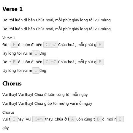
Verse 1
Đời tôi luôn đi bên Chúa hoài, mỗi phút giây lòng tôi vui mừng
Đời tôi luôn đi bên Chúa hoài, mỗi phút giây lòng tôi vui mừng
Verse 1
Đời
t
ô
i
luôn
đi
bên
C
h
ú
a
hoài,
mỗi
phút
g
E
C#m7
B
i
â
y
lòng
tôi
vui
m
ừ
n
g
E
Đời
t
ô
i
luôn
đi
bên
C
h
ú
a
hoài,
mỗi
phút
g
E
C#m7
B
i
â
y
lòng
tôi
vui
m
ừ
n
g
E
Chorus
Vui thay! Vui thay! Chúa ở luôn cùng tôi mỗi ngày
Vui thay! Vui thay! Chúa giúp tôi mừng vui mỗi ngày
Chorus
Vui
t
h
a
y
!
Vui
t
h
a
y
!
Chúa
ở
l
u
ô
n
cùng
t
ô
i
mỗi
n
E
C#m
A
B
E
g
à
y