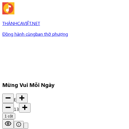
THÁNHCAVIỆT.NET
Đồng hành cùng
ban thờ phượng
Bài Hát
Bài hát
Chủ đề
Set Nhạc
Set nhạc
Mừng Vui Mỗi Ngày
E
13
1
cột