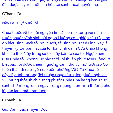
đều được hay Về một linh hồn tái sanh thoát quyền ma
G
Thánh Ca
Nầy Là Truyện Ký Tôi
Chúa thuộc về tôi, tôi nguyện tin sắt son Tôi từng vui nếm
trước phước vĩnh sinh bùi ngon Hưởng cơ nghiệp cứu rỗi, nhờ
ơn hiếu sinh Sạch tội bởi huyết, tái sinh bởi Thần Linh Nầy là
truyện ký tôi, bản hát của tôi Tôn vinh danh Cứu Chúa không
khi nào thôi Nầy trang sử tôi, nầy bản ca của tôi Ngợi khen
Cứu Chúa tôi, không lúc nào thôi Tôi thuận phục Jêsus, lòng ưa
biết bao Tôi được chiêm ngưỡng cảnh thú vui nơi trời cao Có
thiên thần đi ra truyền rao bốn phương Về Cứu Chúa Jêsus
đầy dẫy tình thương Tôi thuận phục Jêsus, lòng luôn nghỉ an
Vui mừng thỏa thích hưởng phước Chúa Cha hằng ban Thức
canh chờ mong, đêm ngày trông ngóng luôn Tình thương phủ
lút, ơn lành mãi tràn tuôn
C
Thánh Ca
Giờ Danh Sách Tuyên Đọc