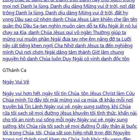
mọi nơi Danh lạ lùng, Danh dịu dàng Mừng vui ở trời, nơi đất
trông Danh lạ lùng, Danh dịu dàng Mừng vui ở trời, đất hy
vọng Dầu sao cứ nhơn danh Chúa Jêsus Làm khiên che lằn tên
quân thù Dầu Sa-tan nghìn muôn cám dỗ ta Kêu Ngài ắt nó lui
chạy xa Kìa, danh Chúa Jêsus quí vô ngần Thường giúp ta
mừng vui muôn phần Ngài đưa tay nhẹ êm nâng đỡ ta Lưỡi
nầy cất tiếng khen ngợi Cha Nhờ danh Jêsus ta đến nghiêng
mình Quì nơi chơn Ngài dâng tâm thành Giờ lâm chung
nguyền hô danh Chúa luôn Duy Ngài có vinh danh độc tôn
G
Thánh Ca
Ngày Vui Vẻ
Ngày vui hơn hết, ngày tôi tin Chúa, tôn Jêsus Christ làm Cứu
Chúa mình Từ đây tôi mãi mừng vui ca múa, đi khắp mỗi nơi
truyền bá Tin Lành Ngày vui vẻ, ngày sung sướng, khi Chúa
rửa tôi sạch sẽ mọi đường Jêsus khuyên tôi tỉnh thức, khẩn nài,
cho tôi an ninh vui sống mỗi ngày Ngày vui vẻ, ngày sung
sướng, khi Chúa rửa tôi sạch sẽ mọi đường Ồ dây thân ái buộc
tôi trong Chúa, tôi, Chúa sắt son hiệp nhất trọn đời Nguyền
trong nơi thánh ngợi khen ơn Chúa, linh khúc tấu vang đền