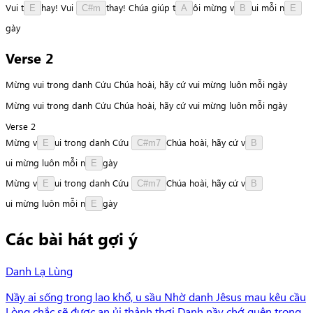
Vui
t
h
a
y
!
Vui
t
h
a
y
!
Chúa
giúp
t
ô
i
mừng
v
u
i
mỗi
n
E
C#m
A
B
E
g
à
y
Verse 2
Mừng vui trong danh Cứu Chúa hoài, hãy cứ vui mừng luôn mỗi ngày
Mừng vui trong danh Cứu Chúa hoài, hãy cứ vui mừng luôn mỗi ngày
Verse 2
Mừng
v
u
i
trong
danh
Cứu
C
h
ú
a
hoài,
hãy
cứ
v
E
C#m7
B
u
i
mừng
luôn
mỗi
n
g
à
y
E
Mừng
v
u
i
trong
danh
Cứu
C
h
ú
a
hoài,
hãy
cứ
v
E
C#m7
B
u
i
mừng
luôn
mỗi
n
g
à
y
E
Các bài hát gợi ý
Danh Lạ Lùng
Nầy ai sống trong lao khổ, u sầu Nhờ danh Jêsus mau kêu cầu
Lòng chắc sẽ được an ủi thảnh thơi Danh nầy chớ quên trong