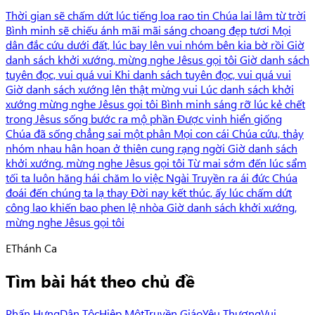
Thời gian sẽ chấm dứt lúc tiếng loa rao tin Chúa lai lâm từ trời
Bình minh sẽ chiếu ánh mãi mãi sáng choang đẹp tươi Mọi
dân đắc cứu dưới đất, lúc bay lên vui nhóm bên kia bờ rồi Giờ
danh sách khởi xướng, mừng nghe Jêsus gọi tôi Giờ danh sách
tuyên đọc, vui quá vui Khi danh sách tuyên đọc, vui quá vui
Giờ danh sách xướng lên thật mừng vui Lúc danh sách khởi
xướng mừng nghe Jêsus gọi tôi Bình minh sáng rỡ lúc kẻ chết
trong Jêsus sống bước ra mộ phần Được vinh hiển giống
Chúa đã sống chẳng sai một phân Mọi con cái Chúa cứu, thảy
nhóm nhau hân hoan ở thiên cung rạng ngời Giờ danh sách
khởi xướng, mừng nghe Jêsus gọi tôi Từ mai sớm đến lúc sẩm
tối ta luôn hăng hái chăm lo việc Ngài Truyền ra ái đức Chúa
đoái đến chúng ta lạ thay Đời nay kết thúc, ấy lúc chấm dứt
công lao khiến bao phen lệ nhòa Giờ danh sách khởi xướng,
mừng nghe Jêsus gọi tôi
E
Thánh Ca
Tìm bài hát theo chủ đề
Phấn Hưng
Dân Tộc
Hiệp Một
Truyền Giáo
Yêu Thương
Vui