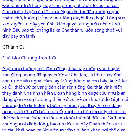
Đức Chúa Trời Lòng nay trong trắng nhờ ơn Jêsus, tôi của
Chúa luôn, Ngài của tôi hoài Ngài kêu tôi đến, mừng nghe
chăm chú, không trễ nay mai, lòng quyết theo Ngài Lòng xưa
xao xuyến, từ đây yên tĩnh, kiên quyết đứng trên nền đá vô
hình Dầu sao tôi chẳng lìa xa Cha thánh, luôn sống thoả vui
đầy dẫy ơn lành
G
Thánh Ca
Giựt Mọi Chuông Trên Trời
Giựt mọi chuông trời đính đông, bữa nay mừng vui thay Vì
con đãng hoang đã quay bước về Cha Kìa, Từ Phụ chạy đón
con trước sân ngoài cầm tay Mừng hôn đứa con bấy lâu đã lạc
xa Ôi, thiên sứ ca vang đàn cầm rền tiếng Kìa, thật vinh hiển
thay danh Cha nhân hiền Đoàn hùng binh được cứu như biển
đang gầm vang to Cùng thiên sứ vui vẻ ca khúc tự do Giựt mọi
chuông trời đính đông, bữa nay mừng vui thay Vì con đãng
hoang với Cha đã hòa nhau Ồ, một linh hồn thoát ly khỏi con
đường lạc sai Được ơn tái sanh khỏi hư mất đời sau Giựt mọi
chuông trời đính đông, báo tin tiệc vui đây Đoàn thiên sứ vui
vẻ tâu khải hoàn ca Nguyền truyền tin lành khắp nơi thế gian