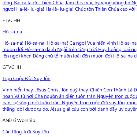
lòng. Bài ca tạ ơn Thiên Chúa, tâm thỏa vui, hy vọng vững tin 
người Ha-lê- lu-gia! Ha-lê- lu-gia! Chúc tôn Thiên Chúa cao vời.
F
TVCHH
Hô-sa-na
Hô-sa-na! Hô-sa-na! Hô-sa-na! Ca ngợi Vua hiển vinh Hô-sa-na!
muôn đời Hô-sa-na danh Ngài trên từng trời Huy hoàng, oai quyề
lên ngợi khen Đấng chủ tể muôn loài đến muôn đời Hô-sa-na da
G
TVCHH
Trọn Cuộc Đời Suy Tôn
Vinh hiển thay, Jêsus Christ Tôn quý thay, Chiên Con Thánh 
hoan Và từ nơi Cha nguồn ân điển tuôn tràn Nguyện trọn cuộc đ
ban, sự sống mới tuôn tràn. Nguyện trọn cuộc đời suy tôn, mọi 
thắng, đời được tự do. Jêsus giải cứu con bởi danh đầy uy quyề
A
Nissi Worship
Các Tầng Trời Suy Tôn