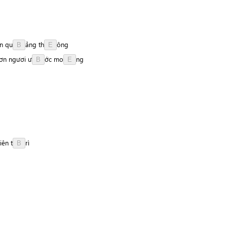
n
q
u
ả
n
g
t
h
ô
n
g
B
E
ơn
ngươi
ư
ớ
c
m
o
n
g
B
E
iên
t
r
ì
B