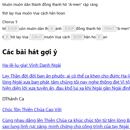
Muôn muôn dân thánh đồng thanh hô “A-men” rập ràng
thờ lạy Vua muôn Vua cách hân hoan
Chorus 5
M
u
ô
n
muôn
dân
t
h
á
n
h
đ
ồ
n
g
thanh
hô
“
A
-
m
e
n
”
E/G#
A
E/G#
F#m7
t
h
ờ
lạy
Vua
m
u
ô
n
Vua
cách
h
â
n
h
o
a
n
A
C#m7
B/D#
E
Các bài hát gợi ý
Ha-lê-lu-gia! Vinh Danh Ngài
Lạy Thần đời đời ban ân phước, ai có thể ca khen cho được Ha-
lòng Ngài xưa ban phát, tâm chúng tôi nay nghe thông đạt Vì tộ
hiện diện lời xưa tuyên ấn, đau khổ lui xa khi Ngài gần Ngài đ
D
Thánh Ca
Chúc Tôn Thiên Chúa Cao Vời
Cùng nhau dâng lên Thiên Chúa ca khúc chúc tôn từ tấm lòng B
sao lung linh rực sáng, minh chứng cho công trình của tay Ngài