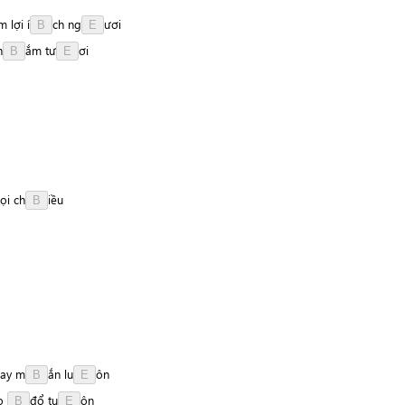
àm
lợi
í
c
h
n
g
ư
ơ
i
B
E
h
ắ
m
t
ư
ơ
i
B
E
ọi
c
h
i
ề
u
B
ay
m
ắ
n
l
u
ô
n
B
E
o
đ
ổ
t
u
ô
n
B
E