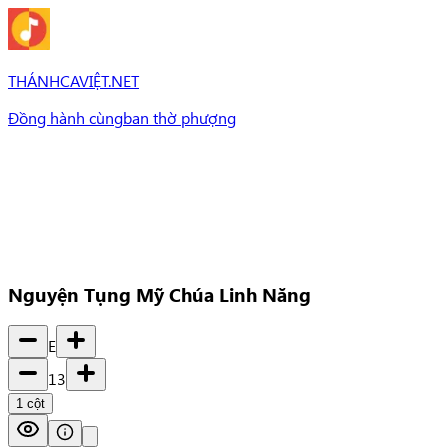
THÁNHCAVIỆT.NET
Đồng hành cùng
ban thờ phượng
Bài Hát
Bài hát
Chủ đề
Set Nhạc
Set nhạc
Nguyện Tụng Mỹ Chúa Linh Năng
E
13
1
cột