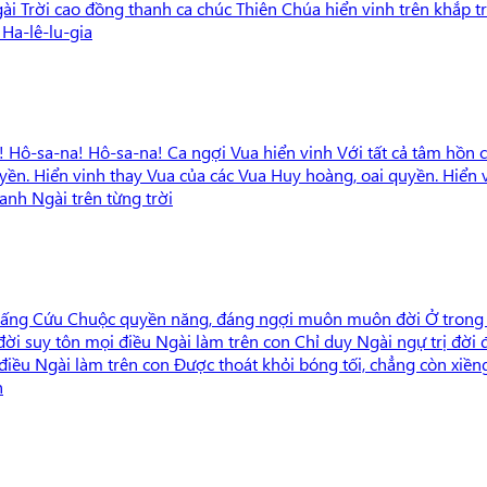
Ngài Trời cao đồng thanh ca chúc Thiên Chúa hiển vinh trên khắp
 Ha-lê-lu-gia
 Hô-sa-na! Hô-sa-na! Ca ngợi Vua hiển vinh Với tất cả tâm hồn c
n. Hiển vinh thay Vua của các Vua Huy hoàng, oai quyền. Hiển vi
nh Ngài trên từng trời
Là Đấng Cứu Chuộc quyền năng, đáng ngợi muôn muôn đời Ở trong
ời suy tôn mọi điều Ngài làm trên con Chỉ duy Ngài ngự trị đời 
điều Ngài làm trên con Được thoát khỏi bóng tối, chẳng còn xiền
n