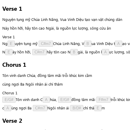
Verse 1
Nguyện tụng mỹ Chúa Linh Năng, Vua Vinh Diệu tạo vạn vật chúng dân
Này hồn hỡi, hãy tôn cao Ngài, là nguồn lực lượng, sông cứu ân
Verse 1
N
g
u
y
ệ
n
tụng
mỹ
C
h
ú
a
Linh
Năng,
V
u
a
Vinh
Diệu
t
ạ
o
v
E
C#m7
B
A
N
à
y
hồn
hỡi,
h
ã
y
tôn
cao
N
g
à
i
,
là
nguồn
l
ự
c
lượng,
s
E
C#m7
B
A
Chorus 1
Tôn vinh danh Chúa, đồng tâm mãi trỗi khúc kim cầm
cùng ngợi Ba Ngôi nhân ái chí thâm
Chorus 1
T
ô
n
vinh
danh
C
h
ú
a
,
đ
ồ
n
g
tâm
mãi
t
r
ỗ
i
khúc
k
E/G#
A
E/G#
F#m7
c
ù
n
g
ngợi
Ba
N
g
ô
i
nhân
ái
c
h
í
t
h
â
m
A
C#m7
B/D#
E
Verse 2