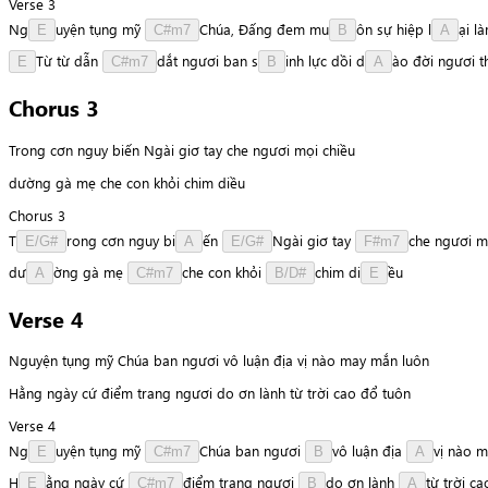
Verse 3
N
g
u
y
ệ
n
tụng
mỹ
C
h
ú
a
,
Đấng
đem
m
u
ô
n
sự
hiệp
l
ạ
i
l
E
C#m7
B
A
T
ừ
từ
dẫn
d
ắ
t
ngươi
ban
s
i
n
h
lực
dồi
d
à
o
đời
ngươi
t
E
C#m7
B
A
Chorus 3
Trong cơn nguy biến Ngài giơ tay che ngươi mọi chiều
dường gà mẹ che con khỏi chim diều
Chorus 3
T
r
o
n
g
cơn
nguy
b
i
ế
n
N
g
à
i
giơ
tay
c
h
e
ngươi
m
E/G#
A
E/G#
F#m7
d
ư
ờ
n
g
gà
mẹ
c
h
e
con
khỏi
c
h
i
m
d
i
ề
u
A
C#m7
B/D#
E
Verse 4
Nguyện tụng mỹ Chúa ban ngươi vô luận địa vị nào may mắn luôn
Hằng ngày cứ điểm trang ngươi do ơn lành từ trời cao đổ tuôn
Verse 4
N
g
u
y
ệ
n
tụng
mỹ
C
h
ú
a
ban
ngươi
v
ô
luận
địa
v
ị
nào
m
E
C#m7
B
A
H
ằ
n
g
ngày
cứ
đ
i
ể
m
trang
ngươi
d
o
ơn
lành
t
ừ
trời
ca
E
C#m7
B
A