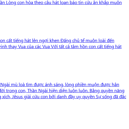
 trần Lòng con hòa theo câu hát loan báo tin cứu ân khắp muôn
on cất tiếng hát lên ngợi khen Đấng chủ tể muôn loài đến
nh thay Vua của các Vua Với tất cả tâm hồn con cất tiếng hát
 Ngài mù loà tìm được ánh sáng, lòng phiền muộn được hân
đời trong con, Thần Ngài hiện diện luôn luôn. Bằng quyền năng
g xích, Jêsus giải cứu con bởi danh đầy uy quyền Sự sống đã đắc