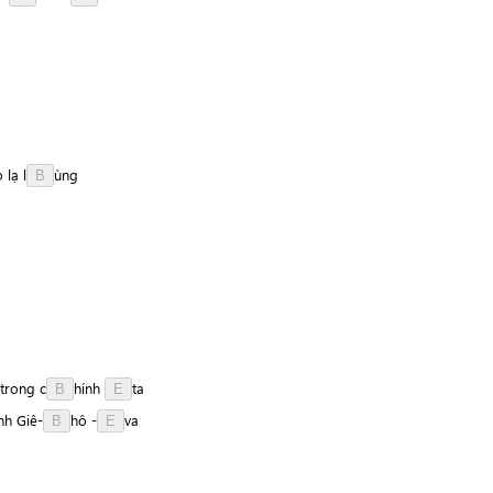
o
lạ
l
ù
n
g
B
trong
c
h
í
n
h
t
a
B
E
nh
G
i
ê
-
h
ô
-
v
a
B
E