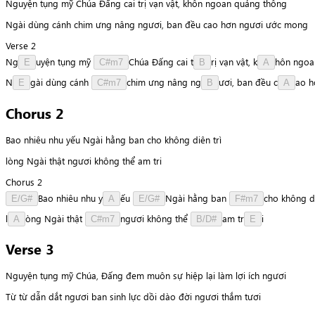
Nguyện tụng mỹ Chúa Đấng cai trị vạn vật, khôn ngoan quảng thông
Ngài dùng cánh chim ưng nâng ngươi, ban đều cao hơn ngươi ước mong
Verse 2
N
g
u
y
ệ
n
tụng
mỹ
C
h
ú
a
Đấng
cai
t
r
ị
vạn
vật,
k
h
ô
n
ngoa
E
C#m7
B
A
N
g
à
i
dùng
cánh
c
h
i
m
ưng
nâng
n
g
ư
ơ
i
,
ban
đều
c
a
o
h
E
C#m7
B
A
Chorus 2
Bao nhiêu nhu yếu Ngài hằng ban cho không diên trì
lòng Ngài thật ngươi không thể am tri
Chorus 2
B
a
o
nhiêu
nhu
y
ế
u
N
g
à
i
hằng
ban
c
h
o
không
d
E/G#
A
E/G#
F#m7
l
ò
n
g
Ngài
thật
n
g
ư
ơ
i
không
thể
a
m
t
r
i
A
C#m7
B/D#
E
Verse 3
Nguyện tụng mỹ Chúa, Đấng đem muôn sự hiệp lại làm lợi ích ngươi
Từ từ dẫn dắt ngươi ban sinh lực dồi dào đời ngươi thắm tươi