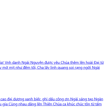
-gia! Vnh danh Ngài Nguyện được yêu Chúa thêm lên hoài Đại từ
ày mờ mịt như đêm tối, Cha lấy linh quang soi rạng ngời Ngài
 cao đại dương xanh biếc, ghi dấu công ơn Ngài sáng tạo Ngàn
-lu-gia Cùng nhau dâng lên Thiên Chúa ca khúc chúc tôn từ tấm