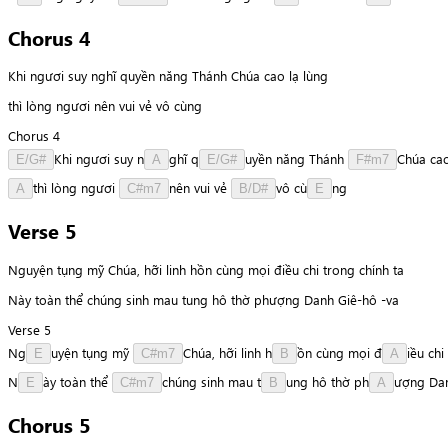
Chorus 4
Khi ngươi suy nghĩ quyền năng Thánh Chúa cao lạ lùng
thì lòng ngươi nên vui vẻ vô cùng
Chorus 4
K
h
i
ngươi
suy
n
g
h
ĩ
q
u
y
ề
n
năng
Thánh
C
h
ú
a
ca
E/G#
A
E/G#
F#m7
t
h
ì
lòng
ngươi
n
ê
n
vui
vẻ
v
ô
c
ù
n
g
A
C#m7
B/D#
E
Verse 5
Nguyện tụng mỹ Chúa, hỡi linh hồn cùng mọi điều chi trong chính ta
Này toàn thể chúng sinh mau tung hô thờ phượng Danh Giê-hô -va
Verse 5
N
g
u
y
ệ
n
tụng
mỹ
C
h
ú
a
,
hỡi
linh
h
ồ
n
cùng
mọi
đ
i
ề
u
chi
E
C#m7
B
A
N
à
y
toàn
thể
c
h
ú
n
g
sinh
mau
t
u
n
g
hô
thờ
p
h
ư
ợ
n
g
Da
E
C#m7
B
A
Chorus 5