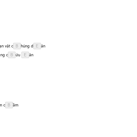
ạn
vật
c
h
ú
n
g
d
â
n
B
E
ông
c
ứ
u
â
n
B
E
im
c
ầ
m
B