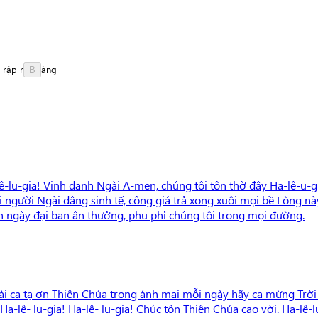
rập
r
à
n
g
B
lê-lu-gia! Vinh danh Ngài A-men, chúng tôi tôn thờ đây Ha-lê-u
i người Ngài dâng sinh tế, công giá trả xong xuôi mọi bề Lòng n
ịnh ngày đại ban ân thưởng, phu phỉ chúng tôi trong mọi đường.
ài ca tạ ơn Thiên Chúa trong ánh mai mỗi ngày hãy ca mừng Trời
 Ha-lê- lu-gia! Ha-lê- lu-gia! Chúc tôn Thiên Chúa cao vời. Ha-lê