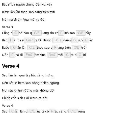
Bác sĩ ba người chung đến vui vầy
Bước lần lần theo sao sáng trên trời
Nôn nả đi tìm Vua mới ra đời
Verse 3
Cũng
n
h
ờ
hào
q
u
a
n
g
do
c
h
í
n
h
sao
n
ầ
y
C
C/E
F
C/E
Bác
s
ĩ
ba
n
g
ư
ờ
i
chung
đ
ế
n
v
u
i
v
ầ
y
F
Em7
Dm7
G
C
Bước
l
ầ
n
lần
t
h
e
o
sao
s
á
n
g
trên
t
r
ờ
i
C
C/E
F
C/E
Nôn
n
ả
đi
t
ì
m
Vua
m
ớ
i
r
a
đ
ờ
i
F
Em7
Dm7
G
C
Verse 4
Sao lần lần qua tây bắc sáng trưng
Đến Bết-lê-hem sao bỗng nhiên ngừng
Nơi nầy dị tinh đứng mãi không dời
Chính chỗ Anh Hài Jêsus ra đời
Verse 4
Sao
l
ầ
n
lần
q
u
a
tây
b
ắ
c
sáng
t
r
ư
n
g
C
C/E
F
C/E