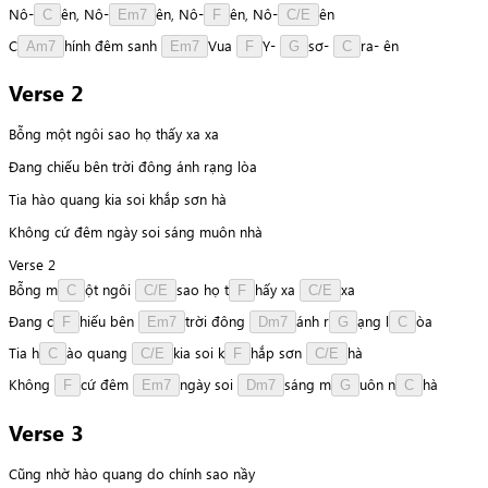
N
ô
-
ê
n
,
N
ô
-
ê
n
,
N
ô
-
ê
n
,
N
ô
-
ê
n
C
Em7
F
C/E
C
h
í
n
h
đêm
sanh
V
u
a
Y
-
s
ơ
-
r
a
-
ê
n
Am7
Em7
F
G
C
Verse 2
Bỗng một ngôi sao họ thấy xa xa
Đang chiếu bên trời đông ánh rạng lòa
Tia hào quang kia soi khắp sơn hà
Không cứ đêm ngày soi sáng muôn nhà
Verse 2
Bỗng
m
ộ
t
ngôi
s
a
o
họ
t
h
ấ
y
xa
x
a
C
C/E
F
C/E
Đang
c
h
i
ế
u
bên
t
r
ờ
i
đông
á
n
h
r
ạ
n
g
l
ò
a
F
Em7
Dm7
G
C
Tia
h
à
o
quang
k
i
a
soi
k
h
ắ
p
sơn
h
à
C
C/E
F
C/E
Không
c
ứ
đêm
n
g
à
y
soi
s
á
n
g
m
u
ô
n
n
h
à
F
Em7
Dm7
G
C
Verse 3
Cũng nhờ hào quang do chính sao nầy