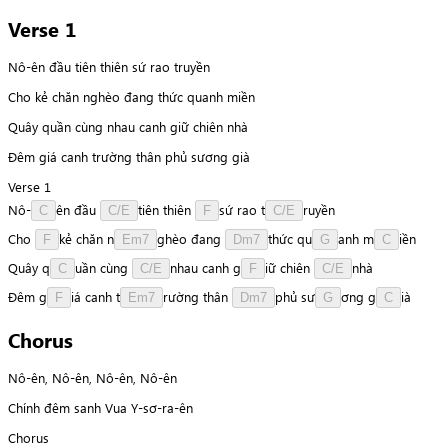
Verse 1
Nô-ên đầu tiên thiên sứ rao truyền
Cho kẻ chăn nghèo đang thức quanh miền
Quây quần cùng nhau canh giữ chiên nhà
Đêm giá canh trường thân phủ sương già
Verse 1
N
ô
-
ê
n
đầu
t
i
ê
n
thiên
s
ứ
rao
t
r
u
y
ề
n
C
C/E
F
C/E
Cho
k
ẻ
chăn
n
g
h
è
o
đang
t
h
ứ
c
q
u
a
n
h
m
i
ề
n
F
Em7
Dm7
G
C
Quây
q
u
ầ
n
cùng
n
h
a
u
canh
g
i
ữ
chiên
n
h
à
C
C/E
F
C/E
Đêm
g
i
á
canh
t
r
ư
ờ
n
g
thân
p
h
ủ
s
ư
ơ
n
g
g
i
à
F
Em7
Dm7
G
C
Chorus
Nô-ên, Nô-ên, Nô-ên, Nô-ên
Chính đêm sanh Vua Y-sơ-ra-ên
Chorus