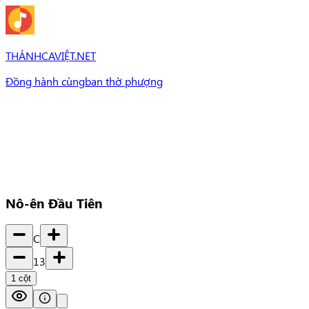
THÁNHCAVIỆT.NET
Đồng hành cùng
ban thờ phượng
Bài Hát
Bài hát
Chủ đề
Set Nhạc
Set nhạc
Nô-ên Đầu Tiên
C
13
1
cột