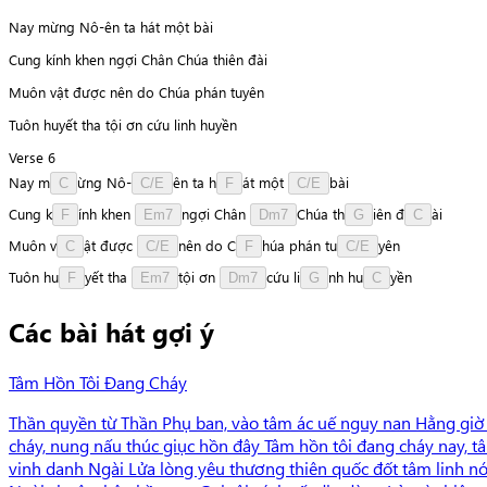
Nay mừng Nô-ên ta hát một bài
Cung kính khen ngợi Chân Chúa thiên đài
Muôn vật được nên do Chúa phán tuyên
Tuôn huyết tha tội ơn cứu linh huyền
Verse 6
Nay
m
ừ
n
g
N
ô
-
ê
n
ta
h
á
t
một
b
à
i
C
C/E
F
C/E
Cung
k
í
n
h
khen
n
g
ợ
i
Chân
C
h
ú
a
t
h
i
ê
n
đ
à
i
F
Em7
Dm7
G
C
Muôn
v
ậ
t
được
n
ê
n
do
C
h
ú
a
phán
t
u
y
ê
n
C
C/E
F
C/E
Tuôn
h
u
y
ế
t
tha
t
ộ
i
ơn
c
ứ
u
l
i
n
h
h
u
y
ề
n
F
Em7
Dm7
G
C
Các bài hát gợi ý
Tâm Hồn Tôi Đang Cháy
Thần quyền từ Thần Phụ ban, vào tâm ác uế nguy nan Hằng giờ h
cháy, nung nấu thúc giục hồn đây Tâm hồn tôi đang cháy nay, tâ
vinh danh Ngài Lửa lòng yêu thương thiên quốc đốt tâm linh nón