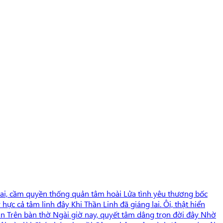
 lai, cầm quyền thống quản tâm hoài Lửa tình yêu thương bốc
c cả tâm linh đây Khi Thần Linh đã giáng lai. Ôi, thật hiển
hần Trên bàn thờ Ngài giờ nay, quyết tâm dâng trọn đời đây Nhờ