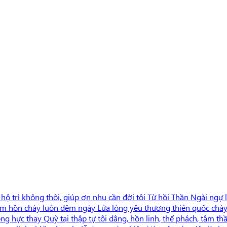
ộ trì không thôi, giúp ơn nhu cần đời tôi Từ hồi Thần Ngài ngự
m hồn cháy luôn đêm ngày Lửa lòng yêu thương thiên quốc cháy hự
g hực thay Quỳ tại thập tự tôi dâng, hồn linh, thể phách, tâm t