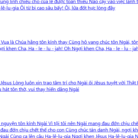
 cung linh chiếu cho của lễ được toàn thiêu Nào cậy vào việc lành 
-lu-gia Ôi từ bi cao sâu bấy! Ôi, lửa đốt hực lòng đây
Vua là Chúa hằng tôn kính thay Cùng hô vang chúc tôn Ngài, tôn c
ợi khen Cha, Ha - le - lu - jah! Oh Ngợi khen Cha, Ha - le - lu - jah!
êsus Lòng luôn xin trao tâm trí cho Ngài ôi Jêsus tuyệt vời Thậ
 hát tôn thờ, vui thay hiến dâng Ngài
guyện tôn kính Ngài Vì tội tôi nên Ngài mang đau đớn chịu ch
 đau đớn chịu chết thế cho con Cùng chúc tán danh Ngài, ngợi 
Ngài Cùng ca lên câu Ha-lê-lu-gia Ngợi khen Jêsus Ha-lê-lu-gia 