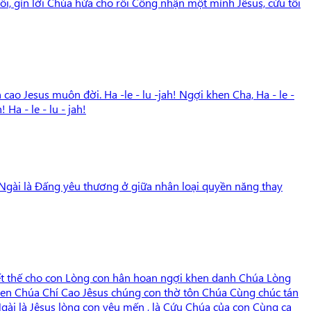
tôi, gìn lời Chúa hứa cho rồi Công nhận một mình Jêsus, cứu tôi
ao Jesus muôn đời. Ha -le - lu -jah! Ngợi khen Cha, Ha - le -
 Ha - le - lu - jah!
t Ngài là Đấng yêu thương ở giữa nhân loại quyền năng thay
ết thế cho con Lòng con hân hoan ngợi khen danh Chúa Lòng
khen Chúa Chí Cao Jêsus chúng con thờ tôn Chúa Cùng chúc tán
Ngài là Jêsus lòng con yêu mến , là Cứu Chúa của con Cùng ca