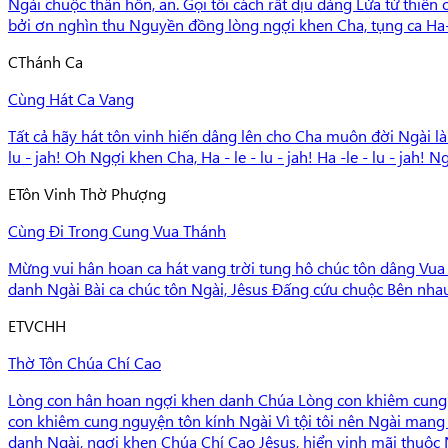
Ngài chuộc thân hồn, an. Gọi tôi cách rất dịu dàng Lửa từ thiên
bởi ơn nghìn thu Nguyền đồng lòng ngợi khen Cha, tụng ca Ha-lê
C
Thánh Ca
Cùng Hát Ca Vang
Tất cả hãy hát tôn vinh hiến dâng lên cho Cha muôn đời Ngài là 
lu - jah! Oh Ngợi khen Cha, Ha - le - lu - jah! Ha -le - lu - jah! Ng
E
Tôn Vinh Thờ Phượng
Cùng Đi Trong Cung Vua Thánh
Mừng vui hân hoan ca hát vang trời tung hô chúc tôn dâng Vua J
danh Ngài Bài ca chúc tôn Ngài, Jêsus Đấng cứu chuộc Bên nhau
E
TVCHH
Thờ Tôn Chúa Chí Cao
Lòng con hân hoan ngợi khen danh Chúa Lòng con khiêm cung n
con khiêm cung nguyện tôn kính Ngài Vì tội tôi nên Ngài mang
danh Ngài, ngợi khen Chúa Chí Cao Jêsus, hiển vinh mãi thuộc 