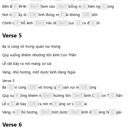
Đến
B
ế
t
-
l
ê
-
h
e
m
sao
b
ỗ
n
g
n
h
i
ê
n
n
g
ừ
n
g
F
Em7
Dm7
G
C
Nơi
n
ầ
y
dị
t
i
n
h
đứng
m
ã
i
không
d
ờ
i
C
C/E
F
C/E
Chính
c
h
ỗ
Anh
H
à
i
J
ê
s
u
s
r
a
đ
ờ
i
F
Em7
Dm7
G
C
Verse 5
Ba vị cùng vô trong quán vui mừng
Quỳ xuống khiêm nhường tôn kính Con Thần
Lễ vật bày ra nơi máng sơ sài
Vàng, nhũ hương, một dược kính dâng Ngài
Verse 5
Ba
v
ị
cùng
v
ô
trong
q
u
á
n
vui
m
ừ
n
g
C
C/E
F
C/E
Quỳ
x
u
ố
n
g
khiêm
n
h
ư
ờ
n
g
tôn
k
í
n
h
C
o
n
T
h
ầ
n
F
Em7
Dm7
G
C
Lễ
v
ậ
t
bày
r
a
nơi
m
á
n
g
sơ
s
à
i
C
C/E
F
C/E
Vàng,
n
h
ũ
hương,
m
ộ
t
dược
k
í
n
h
d
â
n
g
N
g
à
i
F
Em7
Dm7
G
C
Verse 6