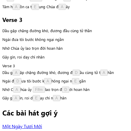
Tâm
h
ồ
n
ca
t
ụ
n
g
Chúa
đ
â
y
A
E
A
Verse 3
Dầu gặp chặng đường khó, đương đầu cùng tử thần
Ngài đưa tôi bước không ngại ngần
Nhờ Chúa ủy lao trọn đời hoan hân
Gậy gìn, roi dạy chí nhân
Verse 3
Dầu
g
ặ
p
chặng
đường
khó,
đương
đ
ầ
u
cùng
tử
t
h
ầ
n
A
D
A
Ngài
đ
ư
a
tôi
bước
k
h
ô
n
g
ngại
n
g
ầ
n
D
A
E
Nhờ
C
h
ú
a
ủy
l
a
o
trọn
đ
ờ
i
hoan
hân
A
F#m
D
Gậy
g
ì
n
,
roi
d
ạ
y
chí
n
h
â
n
A
E
A
Các bài hát gợi ý
Một Ngày Tươi Mới