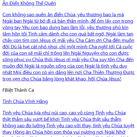
Ân Điển Không Thể Quên
Con không sao quên ân điển Chúa, yêu thương bao la mà
Ngài ban Ngài từ bỏ đi cả bản thân mình, để ôm lấy con trong
vòng tay Yêu con bao dung bao lầm lỗi, yêu thương phủ kín
tâm hồn tôi Tình cảm dành cho con quá bất ngờ, Ngài làm tan
chảy con tim con Jêsus ơi mãi yêu Cha Cảm ơn Cha đến muôn
đời Dù là hạt cát nhỏ nhoi, chỉ một mình Cha nghĩ tới Cả cuộc
đời của con sẽ mãi chỉ trông lên Ngài Nguyện cho con được
sống phục vụ Chúa thôi Jêsus ơi mãi yêu Cha suy tôn Cha đến
muôn đời Ngài là nguồn sống của con Ngài là tình yêu duy
nhất Mọi điều con có xin dâng lên nơi Cha Thiên Thượng Được
trọn vẹn cho Chúa bằng lòng khát khao, hỡi Chúa Jêsus!
F
Biệt Thánh Ca
Tình Chúa Vĩnh Hằng
Tình yêu Chúa tựa như núi cao, cao vô cùng Tình yêu Chúa
thật thẳm sâu vượt bể khơi Tình yêu Chúa thật sâu thẳm
không sao đo lường Tình yêu cao vời thay, tình yêu Chúa tuyệt
thay Hồng ân Chúa hồn con thỏa vui nương nơi Ngài Nhờ