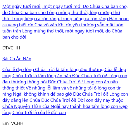
Một ngày tươi mới , một ngày tươi mới Do Chúa Cha ban cho,
do Chúa Cha ban cho Lòng mừng thơ thới, lòng mừng thơ
thới Trong tiếng ca rộn ràng, trong tiếng ca rộn ràng Hân hoan
ca vang biết ơn Cha vô vàn Khi ơn yêu thương vẫn mãi luôn
tuôn tràn Lòng mừng thơ thới, một ngày tươi mới, do Chúa
ban cho đời
D
TVCHH
Bài Ca Ăn Năn
Của lễ đẹp lòng Chúa Trời là tấm lòng đau thương Của lễ đẹp
lòng Chúa Trời là tấm lòng ăn năn Đức Chúa Trời ôi! Lòng con
đau thương thống hối Đức Chúa Trời ôi! Lòng con ăn năn
thống thiết Về những lỗi lầm và về những tội ô lòng con tin
rằng Ngài không khinh dể bao giờ Đức Chúa Trời ôi! Lòng con
đây dâng lên Chúa Đức Chúa Trời ôi! Đời con đây nay thuộc
Chúa Nguyện Thần của Ngài hãy thánh hóa tấm lòng con Đẹp
lòng Chúa Trời là của lễ đời con
Em
TVCHH