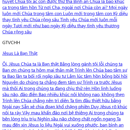
huyết Chúa tội ác con được thứ tha Bình an Chúa là bao khúc
ca trong tâm hồn Từ nơi Cha, ngoài nơi Chúa còn ai? Mọi ngày
luôn mới Chúa trong tâm con Luôn mới trong tâm con Kỳ diệu
thay tình yêu Chúa rộng sâu Tình yêu Chúa mới luôn mỗi
ngày Tươi mới như bao ngày Kỳ diệu thay tình yêu thương
Chúa rộng sâu
G
TVCHH
Jêsus Là Bạn Thật
Ôi, Jêsus Chúa ta là Bạn thật Bằng lòng gánh tội lỗi chúng ta
Ban ơn chúng ta hôm mai thân mật Trình lên Chúa bao tâm sự
ta Bao lần ta bối rối ngập sầu tư Lắm lúc tâm hồn bỗng bồi hồi
Nguyên do chúng ta chẳng đem tâm sự Trình ra trước Jêsus
mà thôi Ai trong chúng ta đang chịu thử rèn Hồn linh luống
sầu não, đảo điên Bao nhiêu khúc nôi không nao, không thẹn
Trình lên Chúa chẳng nên trì diên Ta tìm đâu thiết hữu bằng
Ngài nay Sẵn xẻ chia đoạn khổ chặng phiền Duy Jêsus rõ khúc
nôi ta rày Vậy mau khẩn đảo nơi bệ thiêng Ai trong chúng ta
bên lòng trìu trịu Nghìn sầu não chồng chất ngổn ngang Ta
mau đến xin Jêsus lo liệu Ngài vui xuống phước, ban bình an