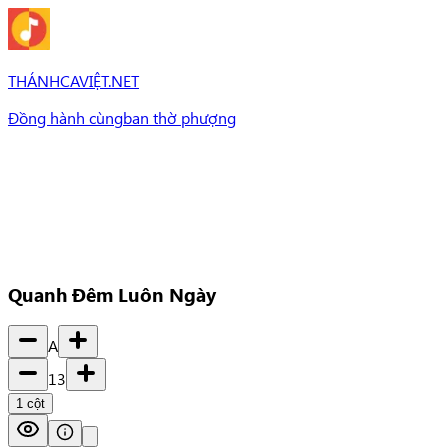
THÁNHCAVIỆT.NET
Đồng hành cùng
ban thờ phượng
Bài Hát
Bài hát
Chủ đề
Set Nhạc
Set nhạc
Quanh Đêm Luôn Ngày
A
13
1
cột