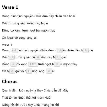
Verse 1
Dòng bình tịnh nguyền Chúa đưa bầy chiên đến hoài
Đời tôi xin quyết nương cậy Ngài
Đồng cỏ xanh tươi ngọt bùi ngon thay
Ơn Ngài vô cùng láng lai.
Verse 1
Dòng
b
ì
n
h
tịnh
nguyền
Chúa
đưa
b
ầ
y
chiên
đến
h
o
à
i
A
D
A
Đời
t
ô
i
xin
quyết
n
ư
ơ
n
g
cậy
N
g
à
i
D
A
E
Đồng
c
ỏ
xanh
t
ư
ơ
i
ngọt
b
ù
i
ngon
thay
A
F#m
D
Ơn
N
g
à
i
vô
c
ù
n
g
láng
l
a
i
.
A
E
A
Chorus
Quanh đêm luôn ngày lạ thay Chúa dẫn dắt đây
Thật tôi tin Ngài, thật tôi nhận Ngài
Nặng nề khi trước nay Chúa mang hộ rồi