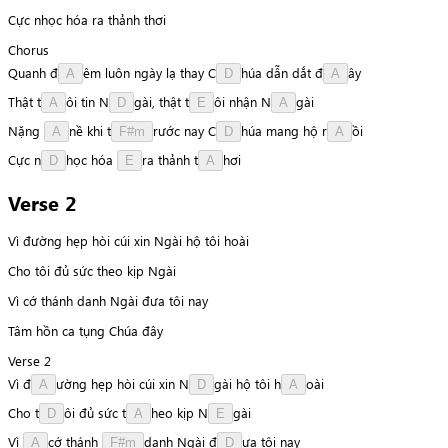
Cực nhọc hóa ra thảnh thơi
Chorus
Quanh
đ
ê
m
luôn
ngày
lạ
thay
C
h
ú
a
dẫn
dắt
đ
â
y
A
D
A
Thật
t
ô
i
tin
N
g
à
i
,
thật
t
ô
i
nhận
N
g
à
i
A
D
E
A
Nặng
n
ề
khi
t
r
ư
ớ
c
nay
C
h
ú
a
mang
hộ
r
ồ
i
A
F#m
D
A
Cực
n
h
ọ
c
hóa
r
a
thảnh
t
h
ơ
i
D
E
A
Verse 2
Vì đường hẹp hòi cúi xin Ngài hộ tôi hoài
Cho tôi đủ sức theo kịp Ngài
Vì cớ thánh danh Ngài đưa tôi nay
Tâm hồn ca tụng Chúa đây
Verse 2
Vì
đ
ư
ờ
n
g
hẹp
hòi
cúi
xin
N
g
à
i
hộ
tôi
h
o
à
i
A
D
A
Cho
t
ô
i
đủ
sức
t
h
e
o
kịp
N
g
à
i
D
A
E
Vì
c
ớ
thánh
d
a
n
h
Ngài
đ
ư
a
tôi
nay
A
F#m
D