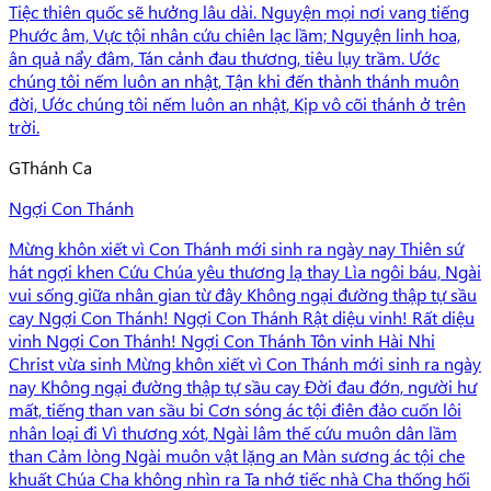
Tiệc thiên quốc sẽ hưởng lâu dài. Nguyện mọi nơi vang tiếng
Phước âm, Vực tội nhân cứu chiên lạc lầm; Nguyện linh hoa,
ân quả nẩy đâm, Tán cảnh đau thương, tiêu lụy trầm. Ước
chúng tôi nếm luôn an nhật, Tận khi đến thành thánh muôn
đời, Ước chúng tôi nếm luôn an nhật, Kịp vô cõi thánh ở trên
trời.
G
Thánh Ca
Ngợi Con Thánh
Mừng khôn xiết vì Con Thánh mới sinh ra ngày nay Thiên sứ
hát ngợi khen Cứu Chúa yêu thương lạ thay Lìa ngôi báu, Ngài
vui sống giữa nhân gian từ đây Không ngại đường thập tự sầu
cay Ngợi Con Thánh! Ngợi Con Thánh Rật diệu vinh! Rất diệu
vinh Ngợi Con Thánh! Ngợi Con Thánh Tôn vinh Hài Nhi
Christ vừa sinh Mừng khôn xiết vì Con Thánh mới sinh ra ngày
nay Không ngại đường thập tự sầu cay Đời đau đớn, người hư
mất, tiếng than van sầu bi Cơn sóng ác tội điên đảo cuốn lôi
nhân loại đi Vì thương xót, Ngài lâm thế cứu muôn dân lầm
than Cảm lòng Ngài muôn vật lặng an Màn sương ác tội che
khuất Chúa Cha không nhìn ra Ta nhớ tiếc nhà Cha thống hối