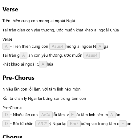
Verse
Trên thiên cung con mong ai ngoài Ngài
Tại trần gian con yêu thương, ước muốn khát khao ai ngoài Chúa
Verse
-
Trên
thiên
cung
con
m
o
n
g
ai
ngoài
N
g
à
i
A
Asus4
A
Tại
trần
g
i
a
n
con
yêu
thương,
ước
muốn
A
Asus4
k
h
á
t
khao
ai
ngoài
C
h
ú
a
A
Pre-Chorus
Nhiều lần con lỗi lầm, với tâm linh héo mòn
Rồi từ chân lý Ngài lại bừng soi trong tâm con
Pre-Chorus
-
Nhiều
lần
con
l
ỗ
i
lầm,
v
ớ
i
tâm
linh
héo
m
ò
n
D
A/C#
E
A
-
Rồi
từ
chân
l
ý
Ngài
lại
b
ừ
n
g
soi
trong
tâm
c
o
n
D
A/C#
Bm7
E
Chorus