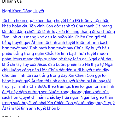
D
Thánh Ca
Ngợi Khen Dòng Huyết
Tôi hân hoan ngợi khen dòng huyết báu Đã tuôn vì tội nhân
khắp hoàn cầu Tôn vinh Con độc sanh từ Cha thánh Đã mang
lằn đòn đặng chữa tôi lành Tuy xưa tôi lang thang đi xa chuồng
Tâm linh cưu mang khổ đau lo buồn Xin Chiên Con gội tôi
bằng huyết quý Ắt tâm tôi tinh anh tuyết khôn bì Tinh bạch
hơn tuyết nay! Tinh bạch hơn tuyết nay Chúa lấy huyết báu
phiếu trắng trong ngần Chắc tôi tinh bạch hơn tuyết muôn
phần Jêsus mang thập tự nặng nề thay Mão gai Ngài đội, đau
khổ chi tày Tuy xưa Jêsus đau buồn, phiền lao Há thập tự Ngài
chịu luống công nào Ước Chúa dắt đến suối huyết tuôn đầy
Cho tâm linh tôi rửa trắng trong đây Xin Chiên Con gội tôi
bằng huyết quý Ắt tâm tôi tinh anh tuyết khôn bì Lâu nay tôi
trụy lạc lìa nhà Cha Bước theo trần tục trên lối gian tà Tâm linh
ô tội này đậm dường son Nước trong dương gian khôn rửa
sạch hồn Quyết chí nắm chắc lấy hứa ngôn Ngài Tôi gieo thân
trong suối huyết vô nhai Xin Chiên Con gội tôi bằng huyết quý
Ắt tâm tôi tinh anh tuyết khôn bì