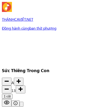
THÁNHCAVIỆT.NET
Đồng hành cùng
ban thờ phượng
Bài Hát
Bài hát
Chủ đề
Set Nhạc
Set nhạc
Sức Thiêng Trong Con
A
13
1
cột