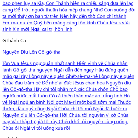
bao phen lụy sa Kìa, Con Thánh hiện ra chiếu sáng đưa lên lạc
cung Để Trời, người thuận hòa hiệp chung Nhờ Con xuống đời
ta mới thấy ơn ban từ trên Nên hãy đến thờ Con chí thánh
Em-ma-nu-ên Quỳ bên máng cùng tôn kính Chúa Jêsus vừa
sinh Xin mời Ngài cai trị hồn linh
G
Thánh Ca
Nguyền Dìu Lên Gô-gô-tha
Tôn Vua Jêsus ngự quản nhất sanh Hiển vinh về Chúa nhân
lành Gô-gô-tha nguyện Ngài dẫn đến ngay Hầu đừng quên
mão gai rày Lòng nầy e quên Ghết-sê-ma-nê Lòng nầy e quên
Chúa đau trăm bề Để nhớ ái đức Jêsus chan hòa Nguyền dìu
lên Gô-gô-tha Hãy chỉ tôi phần mộ xác Chúa chôn Chỗ bao
người nước mắt tuôn Có cả thiên thần mặc áo trắng tinh Hộ
vệ Ngài ngủ an bình Nối gót Ma-ri một buổi sớm mai Thuốc
thơm, dầu quý dâng Ngài Chúa chỉ tôi mộ Ngài đã bước ra
Nguyền dìu lên Gô-gô-tha Hỡi Chúa, tôi nguyền vì cớ Chúa
nay Vác thập tự giá tôi rày Chén khổ tôi nguyện cùng uống,
Chúa ôi Ngài vì tôi uống xưa rồi