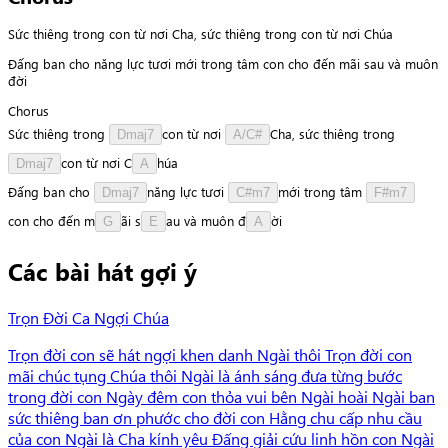
Sức thiêng trong con từ nơi Cha, sức thiêng trong con từ nơi Chúa
Đấng ban cho năng lực tươi mới trong tâm con cho đến mãi sau và muôn
đời
Chorus
Sức
thiêng
trong
c
o
n
từ
nơi
C
h
a
,
sức
thiêng
trong
Dmaj7
A/C#
c
o
n
từ
nơi
C
h
ú
a
Dmaj7
A
Đấng
ban
cho
n
ă
n
g
lực
tươi
m
ớ
i
trong
tâm
Dmaj7
C#m7
F#m7
c
o
n
cho
đến
m
ã
i
s
a
u
và
muôn
đ
ờ
i
G
E
A
Các bài hát gợi ý
Trọn Đời Ca Ngợi Chúa
Trọn đời con sẽ hát ngợi khen danh Ngài thôi Trọn đời con
mãi chúc tụng Chúa thôi Ngài là ánh sáng đưa từng bước
trong đời con Ngày đêm con thỏa vui bên Ngài hoài Ngài ban
sức thiêng ban ơn phước cho đời con Hằng chu cấp nhu cầu
của con Ngài là Cha kính yêu Đấng giải cứu linh hồn con Ngài