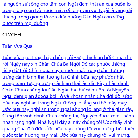
là nguồn sự sống cho tâm con Ngài đem thái an xua buồn lo
trong lòng con Dù nước mắt rơi lòng vẫn vui Ngài là vầng đá
thiêng trong giông tố con dựa nương Gần Ngài con vững
bước trên mọi đường
C
TVCHH
Tuần Vừa Qua
Tuần vừa qua thay thảy chúng tôi Được bình an bởi Chúa cho
rồi Ngày nay xin Chân Chúa Ba Ngôi Đổ các phước thiêng
liêng từ trời Chính bữa nay phước nhất trong tuần Tượng
trưng cảnh bình thái tương lai Chính bữa nay phước nhất
trong tuần Tượng trưng cảnh an thái lâu dài Rày nhân danh
Chân Chúa chúng tôi Cầu Ngài tha thứ cả muôn tội Nguyện
Ngài đem gian ác xóa bôi Tỏ vẻ khoan nhân Cha đời đời Ước
bữa nay nghỉ an trong Ngài Không lo lắng sự thế mảy may
Ước bữa nay nghỉ an trong Ngài Không lo lắng ở thế gian rày.
Cùng tôn vinh danh Chúa chúng tôi, Nguyền được xem Thánh
nhan rạng ngời; Nhà Ngài đây ai nấy chúng tôi Ước thấy vinh
quang Cha đời đời. Ước bữa nay chúng tôi vui mừng Tiệc thiên
quốc toàn hưởng nay mai, Ước bữa nay chúng tôi vui mừng,