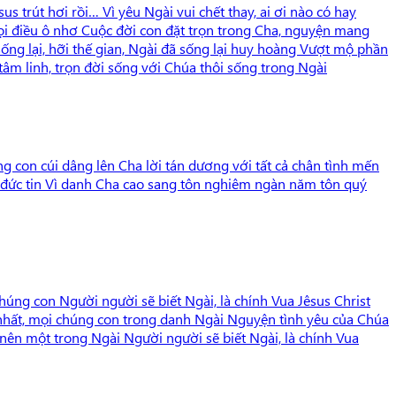
s trút hơi rồi… Vì yêu Ngài vui chết thay, ai ơi nào có hay
mọi điều ô nhơ Cuộc đời con đặt trọn trong Cha, nguyện mang
 sống lại, hỡi thế gian, Ngài đã sống lại huy hoàng Vượt mộ phần
tâm linh, trọn đời sống với Chúa thôi sống trong Ngài
g con cúi dâng lên Cha lời tán dương với tất cả chân tình mến
 đức tin Vì danh Cha cao sang tôn nghiêm ngàn năm tôn quý
úng con Người người sẽ biết Ngài, là chính Vua Jêsus Christ
 nhất, mọi chúng con trong danh Ngài Nguyện tình yêu của Chúa
 nên một trong Ngài Người người sẽ biết Ngài, là chính Vua