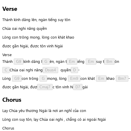
Verse
Thành kính dâng lên, ngàn tiếng suy tôn
Chúa oai nghi năng quyền
Lòng con trông mong, lòng con khát khao
được gần Ngài, được tôn vinh Ngài
Verse
Thành
k
í
n
h
dâng
l
ê
n
,
ngàn
t
i
ế
n
g
s
u
y
t
ô
n
G9
G
Em
Em
Bm
C
h
ú
a
oai
nghi
n
ă
n
g
q
u
y
ề
n
-
C
Dsus4
D
Lòng
c
o
n
trông
m
o
n
g
,
lòng
c
o
n
khát
k
h
a
o
-
G9
G
Em9
Em
Bm7
được
gần
Ngài,
đ
ư
ợ
c
tôn
vinh
N
g
à
i
Cmaj7
D7
Chorus
Lạy Chúa yêu thương Ngài là nơi an nghỉ của con
Lòng con suy tôn, lạy Chúa oai nghi , chẳng có ai ngoài Ngài
Chorus