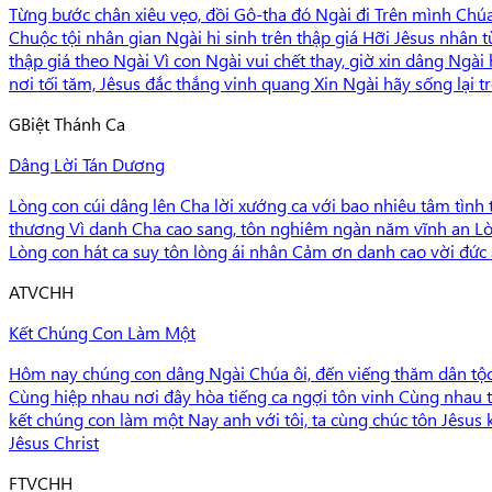
Từng bước chân xiêu vẹo, đồi Gô-tha đó Ngài đi Trên mình Chúa vẫ
Chuộc tội nhân gian Ngài hi sinh trên thập giá Hỡi Jêsus nhân
thập giá theo Ngài Vì con Ngài vui chết thay, giờ xin dâng Ngài
nơi tối tăm, Jêsus đắc thắng vinh quang Xin Ngài hãy sống lại
G
Biệt Thánh Ca
Dâng Lời Tán Dương
Lòng con cúi dâng lên Cha lời xướng ca với bao nhiêu tâm tình
thương Vì danh Cha cao sang, tôn nghiêm ngàn năm vĩnh an Lò
Lòng con hát ca suy tôn lòng ái nhân Cảm ơn danh cao vời đức
A
TVCHH
Kết Chúng Con Làm Một
Hôm nay chúng con dâng Ngài Chúa ôi, đến viếng thăm dân tộc c
Cùng hiệp nhau nơi đây hòa tiếng ca ngợi tôn vinh Cùng nhau 
kết chúng con làm một Nay anh với tôi, ta cùng chúc tôn Jêsus
Jêsus Christ
F
TVCHH