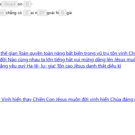
c
o
n
-
Dsus4
D
c
h
ẳ
n
g
có
a
i
n
g
o
à
i
N
g
à
i
Am
C
D7
G
n thế gian Toàn quyền toàn năng bất biến trong vũ trụ tôn vinh C
ời đời Nào cùng nhau ta lớn tiếng hát vui mừng dâng lên Jêsus m
ằng yêu quý Ha-lê- lu- gia! Tôn cao Jêsus danh thật diệu kì
ển! Vinh hiển thay Chiên Con Jêsus muôn đời vinh hiển Chúa đán