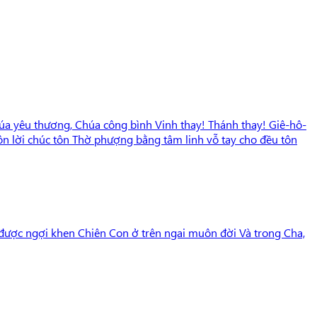
húa yêu thương, Chúa công bình Vinh thay! Thánh thay! Giê-hô-
uôn lời chúc tôn Thờ phượng bằng tâm linh vỗ tay cho đều tôn
g được ngợi khen Chiên Con ở trên ngai muôn đời Và trong Cha,