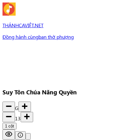
THÁNHCAVIỆT.NET
Đồng hành cùng
ban thờ phượng
Bài Hát
Bài hát
Chủ đề
Set Nhạc
Set nhạc
Suy Tôn Chúa Năng Quyền
G
13
1
cột