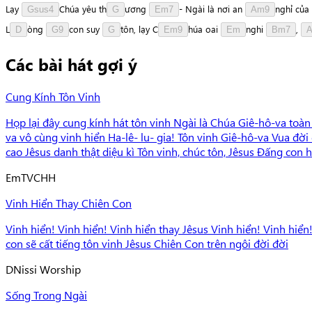
Lạy
C
h
ú
a
yêu
t
h
ư
ơ
n
g
-
Ngài
là
nơi
an
n
g
h
ỉ
của
Gsus4
G
Em7
Am9
L
ò
n
g
c
o
n
suy
t
ô
n
,
lạy
C
h
ú
a
oai
n
g
h
i
,
D
G9
G
Em9
Em
Bm7
Các bài hát gợi ý
Cung Kính Tôn Vinh
Họp lại đây cung kính hát tôn vinh Ngài là Chúa Giê-hô-va toà
va vô cùng vinh hiển Ha-lê- lu- gia! Tôn vinh Giê-hô-va Vua đ
cao Jêsus danh thật diệu kì Tôn vinh, chúc tôn, Jêsus Đấng con h
Em
TVCHH
Vinh Hiển Thay Chiên Con
Vinh hiển! Vinh hiển! Vinh hiển thay Jêsus Vinh hiển! Vinh hi
con sẽ cất tiếng tôn vinh Jêsus Chiên Con trên ngôi đời đời
D
Nissi Worship
Sống Trong Ngài