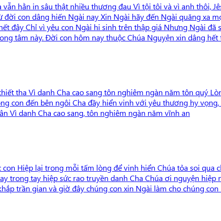
n hằn in sâu thật nhiều thương đau Vì tội tôi và vì anh thôi, Jêsu
 từ đời con dâng hiến Ngài nay Xin Ngài hãy đến Ngài quăng xa 
 hết đây Chỉ vì yêu con Ngài hi sinh trên thập giá Nhưng Ngài đã
 trong tâm này. Đời con hôm nay thuộc Chúa Nguyện xin dâng hết 
 thiết tha Vì danh Cha cao sang tôn nghiêm ngàn năm tôn quý Lòn
ng con đến bên ngôi Cha đầy hiển vinh với yêu thương hy vọng,
 ân Vì danh Cha cao sang, tôn nghiêm ngàn năm vĩnh an
on Hiệp lại trong mỗi tấm lòng để vinh hiển Chúa tỏa soi qua ch
tay trong tay hiệp sức rao truyền danh Cha Chúa ơi nguyện hiệp
 khắp trần gian và giờ đây chúng con xin Ngài làm cho chúng con