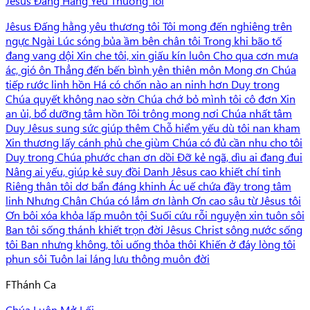
Jêsus Đấng Hằng Yêu Thương Tôi
Jêsus Đấng hằng yêu thương tôi Tôi mong đến nghiêng trên
ngực Ngài Lúc sóng bủa ầm bên chân tôi Trong khi bão tố
đang vang dội Xin che tôi, xin giấu kín luôn Cho qua cơn mưa
ác, gió ôn Thẳng đến bến bình yên thiên môn Mong ơn Chúa
tiếp rước linh hồn Há có chốn nào an ninh hơn Duy trong
Chúa quyết không nao sờn Chúa chớ bỏ mình tôi cô đơn Xin
an ủi, bổ dưỡng tâm hồn Tôi trông mong nơi Chúa nhất tâm
Duy Jêsus sung sức giúp thêm Chỗ hiểm yếu dù tôi nan kham
Xin thương lấy cánh phủ che giùm Chúa có đủ cần nhu cho tôi
Duy trong Chúa phước chan ơn dồi Đỡ kẻ ngã, dìu ai đang đui
Nâng ai yếu, giúp kẻ suy đồi Danh Jêsus cao khiết chí tinh
Riêng thân tôi dơ bẩn đáng khinh Ác uế chứa đầy trong tâm
linh Nhưng Chân Chúa có lắm ơn lành Ơn cao sâu từ Jêsus tôi
Ơn bôi xóa khỏa lấp muôn tội Suối cứu rỗi nguyện xin tuôn sôi
Ban tôi sống thánh khiết trọn đời Jêsus Christ sông nước sống
tôi Ban nhưng không, tôi uống thỏa thôi Khiến ở đáy lòng tôi
phun sôi Tuôn lai láng lưu thông muôn đời
F
Thánh Ca
Chúa Luôn Mở Lối