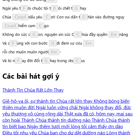
Ngài
yêu
t
ô
i
chuộc
tội
t
ô
i
chết
t
h
a
y
F
D
G
Chúa
d
ấ
u
yêu
ơ
i
!
Con
vui
dấn
t
h
â
n
vào
đường
nguy
Csus4
C
G
h
i
ể
m
cam
g
o
Csus4
C
Không
do
sức
c
o
n
,
nguyện
xin
sức
C
h
ú
a
đầy
quyền
n
ă
n
g
G
C
Em
Và
c
ù
n
g
với
con
bước
đ
i
đem
sự
cứu
F
G
Em
r
ỗ
i
cho
muôn
muôn
n
g
ư
ờ
i
-
Am
Và
từ
n
a
y
đời
đổi
t
h
a
y
trong
J
ê
s
u
s
F
G
C
Các bài hát gợi ý
Thành Tín Chúa Rất Lớn Thay
Giê-hô-va ôi, sự thành tín Chúa rất lớn thay Không bóng biến
thiên muôn đời Ngài luôn vững chãi Ngài không thay đổi, đức
yêu thương vô cùng rộng dài Thật xưa đã có, hôm nay, mai sau
còn hoài Thánh Chúa thành tín dường nào Thánh Chúa thành
tín biết bao Ngày thêm tươi mới lòng tôi cảm thấy ơn dào
Điều tôi nhu yếu Chúa ban cho dư dật dường nào Lòng thành