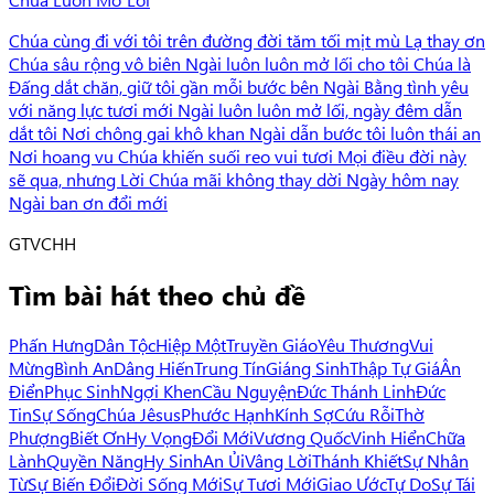
Chúa cùng đi với tôi trên đường đời tăm tối mịt mù Lạ thay ơn
Chúa sâu rộng vô biên Ngài luôn luôn mở lối cho tôi Chúa là
Đấng dắt chăn, giữ tôi gần mỗi bước bên Ngài Bằng tình yêu
với năng lực tươi mới Ngài luôn luôn mở lối, ngày đêm dẫn
dắt tôi Nơi chông gai khô khan Ngài dẫn bước tôi luôn thái an
Nơi hoang vu Chúa khiến suối reo vui tươi Mọi điều đời này
sẽ qua, nhưng Lời Chúa mãi không thay dời Ngày hôm nay
Ngài ban ơn đổi mới
G
TVCHH
Tìm bài hát theo chủ đề
Phấn Hưng
Dân Tộc
Hiệp Một
Truyền Giáo
Yêu Thương
Vui
Mừng
Bình An
Dâng Hiến
Trung Tín
Giáng Sinh
Thập Tự Giá
Ân
Điển
Phục Sinh
Ngợi Khen
Cầu Nguyện
Đức Thánh Linh
Đức
Tin
Sự Sống
Chúa Jêsus
Phước Hạnh
Kính Sợ
Cứu Rỗi
Thờ
Phượng
Biết Ơn
Hy Vọng
Đổi Mới
Vương Quốc
Vinh Hiển
Chữa
Lành
Quyền Năng
Hy Sinh
An Ủi
Vâng Lời
Thánh Khiết
Sự Nhân
Từ
Sự Biến Đổi
Đời Sống Mới
Sự Tươi Mới
Giao Ước
Tự Do
Sự Tái