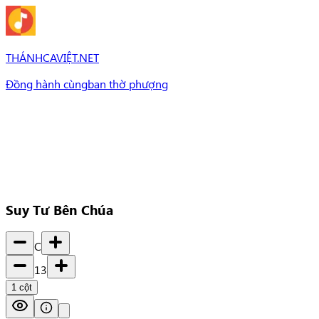
THÁNHCAVIỆT.NET
Đồng hành cùng
ban thờ phượng
Bài Hát
Bài hát
Chủ đề
Set Nhạc
Set nhạc
Suy Tư Bên Chúa
C
13
1
cột