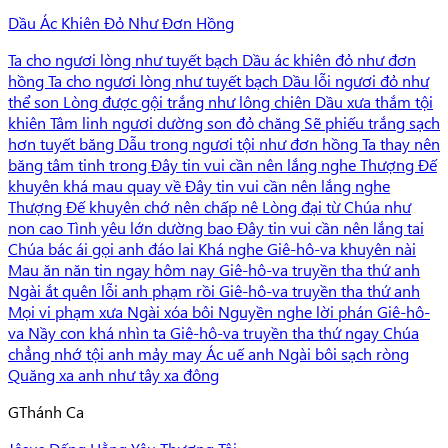
Dầu Ác Khiên Đỏ Như Đơn Hồng
Ta cho ngươi lòng như tuyết bạch Dầu ác khiên đỏ như đơn
hồng Ta cho ngươi lòng như tuyết bạch Dầu lỗi ngươi đỏ như
thể son Lòng được gội trắng như lông chiên Dầu xưa thắm tội
khiên Tâm linh ngươi dường son đỏ chăng Sẽ phiếu trắng sạch
hơn tuyết băng Dẫu trong ngươi tội như đơn hồng Ta thay nên
băng tâm tinh trong Đây tin vui cần nên lắng nghe Thượng Đế
khuyên khá mau quay về Đây tin vui cần nên lắng nghe
Thượng Đế khuyên chớ nên chấp nê Lòng đại từ Chúa như
non cao Tình yêu lớn dường bao Đây tin vui cần nên lắng tai
Chúa bác ái gọi anh đáo lai Khá nghe Giê-hô-va khuyên nài
Mau ăn năn tin ngay hôm nay Giê-hô-va truyền tha thứ anh
Ngài ắt quên lỗi anh phạm rồi Giê-hô-va truyền tha thứ anh
Mọi vi phạm xưa Ngài xóa bôi Nguyền nghe lời phán Giê-hô-
va Nầy con khá nhìn ta Giê-hô-va truyền tha thứ ngay Chúa
chẳng nhớ tội anh mảy may Ác uế anh Ngài bôi sạch ròng
Quăng xa anh như tây xa đông
G
Thánh Ca