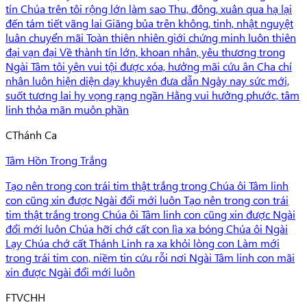
tín Chúa trên tôi rộng lớn làm sao Thu, đông, xuân qua hạ lại
đến tám tiết vãng lai Giăng bủa trên không, tinh, nhật nguyệt
luân chuyển mãi Toàn thiên nhiên giới chứng minh luôn thiên
đại vạn đại Về thành tín lớn, khoan nhân, yêu thương trong
Ngài Tâm tôi yên vui tội được xóa, hưởng mãi cứu ân Cha chí
nhân luôn hiện diện dạy khuyên đưa dẫn Ngày nay sức mới,
suốt tương lai hy vọng rạng ngần Hằng vui hưởng phước, tâm
linh thỏa mãn muôn phần
C
Thánh Ca
Tâm Hồn Trong Trắng
Tạo nên trong con trái tim thật trắng trong Chúa ôi Tâm linh
con cũng xin được Ngài đổi mới luôn Tạo nên trong con trái
tim thật trắng trong Chúa ôi Tâm linh con cũng xin được Ngài
đổi mới luôn Chúa hỡi chớ cất con lìa xa bóng Chúa ôi Ngài
Lạy Chúa chớ cất Thánh Linh ra xa khỏi lòng con Làm mới
trong trái tim con, niềm tin cứu rỗi nơi Ngài Tâm linh con mãi
xin được Ngài đổi mới luôn
F
TVCHH