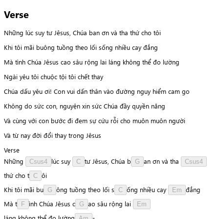
Verse
Những lúc suy tư Jêsus, Chúa ban ơn và tha thứ cho tôi
Khi tôi mãi buông tuồng theo lối sống nhiều cay đắng
Mà tình Chúa Jêsus cao sâu rộng lai láng không thể đo lường
Ngài yêu tôi chuộc tội tôi chết thay
Chúa dấu yêu ơi! Con vui dấn thân vào đường nguy hiểm cam go
Không do sức con, nguyện xin sức Chúa đầy quyền năng
Và cùng với con bước đi đem sự cứu rỗi cho muôn muôn người
Và từ nay đời đổi thay trong Jêsus
Verse
Những
l
ú
c
suy
t
ư
Jêsus,
Chúa
b
a
n
ơn
và
tha
Csus4
C
G
Csus4
t
h
ứ
cho
t
ô
i
C
Khi
tôi
mãi
b
u
ô
n
g
tuồng
theo
lối
s
ố
n
g
nhiều
cay
đ
ắ
n
g
G
C
Em
Mà
t
ì
n
h
Chúa
Jêsus
c
a
o
sâu
rộng
lai
F
G
Em
l
á
n
g
không
thể
đo
l
ư
ờ
n
g
-
Am