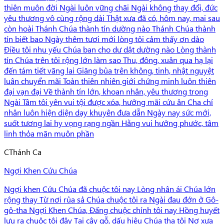
thiên muôn đời Ngài luôn vững chãi Ngài không thay đổi, đức
yêu thương vô cùng rộng dài Thật xưa đã có, hôm nay, mai sau
còn hoài Thánh Chúa thành tín dường nào Thánh Chúa thành
tín biết bao Ngày thêm tươi mới lòng tôi cảm thấy ơn dào
Điều tôi nhu yếu Chúa ban cho dư dật dường nào Lòng thành
tín Chúa trên tôi rộng lớn làm sao Thu, đông, xuân qua hạ lại
đến tám tiết vãng lai Giăng bủa trên không, tinh, nhật nguyệt
luân chuyển mãi Toàn thiên nhiên giới chứng minh luôn thiên
đại vạn đại Về thành tín lớn, khoan nhân, yêu thương trong
Ngài Tâm tôi yên vui tội được xóa, hưởng mãi cứu ân Cha chí
nhân luôn hiện diện dạy khuyên đưa dẫn Ngày nay sức mới,
suốt tương lai hy vọng rạng ngần Hằng vui hưởng phước, tâm
linh thỏa mãn muôn phần
C
Thánh Ca
Ngợi Khen Cứu Chúa
Ngợi khen Cứu Chúa đã chuộc tôi nay Lòng nhân ái Chúa lớn
rộng thay Từ nơi rủa sả Chúa chuộc tôi ra Ngài đau đớn ở Gô-
gô-tha Ngợi Khen Chúa, Ðấng chuộc chính tôi nay Hồng huyết
lưu ra chuộc tôi đây Tại cây gỗ, dấu hiệu Chúa tha tôi Nợ xưa