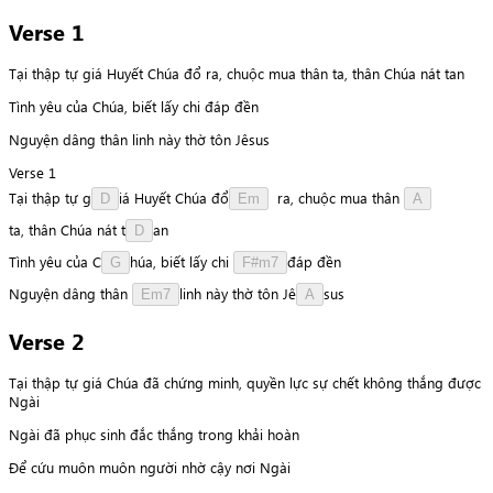
Verse 1
Tại thập tự giá Huyết Chúa đổ ra, chuộc mua thân ta, thân Chúa nát tan
Tình yêu của Chúa, biết lấy chi đáp đền
Nguyện dâng thân linh này thờ tôn Jêsus
Verse 1
Tại
thập
tự
g
i
á
Huyết
Chúa
đ
ổ
ra,
chuộc
mua
thân
D
Em
A
t
a
,
thân
Chúa
nát
t
a
n
D
Tình
yêu
của
C
h
ú
a
,
biết
lấy
chi
đ
á
p
đền
G
F#m7
Nguyện
dâng
thân
l
i
n
h
này
thờ
tôn
J
ê
s
u
s
Em7
A
Verse 2
Tại thập tự giá Chúa đã chứng minh, quyền lực sự chết không thắng được
Ngài
Ngài đã phục sinh đắc thắng trong khải hoàn
Để cứu muôn muôn người nhờ cậy nơi Ngài