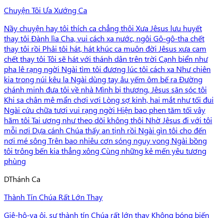
Chuyện Tôi Ưa Xướng Ca
Nầy chuyện hay tôi thích ca chẳng thôi Xưa Jêsus lưu huyết
thay tôi Đành lìa Cha, vui cách xa nước, ngôi Gô-gô-tha chết
thay tôi rồi Phải tôi hát, hát khúc ca muôn đời Jêsus xưa cam
chết thay tôi Tôi sẽ hát với thánh dân trên trời Cạnh biển như
pha lê rạng ngời Ngài tìm tôi đương lúc tôi cách xa Như chiên
kia trong núi kêu la Ngài dùng tay âu yếm ôm bế ra Đường
chánh minh đưa tôi về nhà Mình bị thương, Jêsus săn sóc tôi
Khi sa chân mê mẩn chơi vơi Lòng sợ kinh, hai mắt như tối đui
Ngài cứu chữa tươi vui rạng ngời Hiện bao phen tăm tối vây
hãm tôi Tai ương như theo dõi không thôi Nhờ Jêsus đi với tôi
mỗi nơi Dựa cánh Chúa thấy an tịnh rồi Ngài gìn tôi cho đến
nơi mé sông Trên bao nhiêu cơn sóng nguy vong Ngài bồng
tôi trông bến kia thẳng xông Cùng những kẻ mến yêu tương
phùng
D
Thánh Ca
Thành Tín Chúa Rất Lớn Thay
Giê-hô-va ôi, sự thành tín Chúa rất lớn thay Không bóng biến