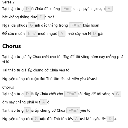
Verse 2
Tại
thập
tự
g
i
á
Chúa
đã
chứng
m
i
n
h
,
quyền
lực
sự
c
D
Em
A
h
ế
t
không
thắng
đ
ư
ợ
c
Ngài
D
Ngài
đã
phục
s
i
n
h
đắc
thắng
trong
k
h
ả
i
hoàn
G
F#m7
Để
cứu
muôn
m
u
ô
n
n
g
ư
ờ
i
nhờ
cậy
nơi
N
g
à
i
Em7
A
D
Chorus
Tại thập tự giá ấy Chúa chết cho tôi đây, để tôi sống hôm nay chẳng phải
vì tôi
Tại thập tự giá ấy, chứng cớ Chúa yêu tôi
Nguyện dâng cả cuộc đời Thờ tôn Jêsus! Mến yêu Jêsus!
Chorus
Tại
thập
tự
g
i
á
ấy
Chúa
chết
cho
t
ô
i
đây,
để
tôi
sống
h
D
F#m7
G
ô
m
nay
chẳng
phải
vì
t
ô
i
A
Tại
thập
tự
g
i
á
ấy,
chứng
cớ
Chúa
y
ê
u
tôi
D
F#m7
Nguyện
dâng
cả
c
u
ộ
c
đời
Thờ
tôn
J
ê
s
u
s
!
Mến
yêu
J
ê
s
u
s
!
G
A
D