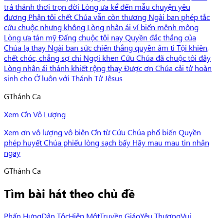
trả thảnh thơi trọn đời Lòng ưa kể đến mẫu chuyện yêu
đương Phận tôi chết Chúa vẫn còn thương Ngài ban phép tắc
cứu chuộc nhưng không Lòng nhân ái ví biển mênh mông
Lòng ưa tán mỹ Đấng chuộc tôi nay Quyền đắc thắng của
Chúa lạ thay Ngài ban sức chiến thắng quyền âm ti Tội khiên,
chết chóc, chẳng sợ chi Ngợi khen Cứu Chúa đã chuộc tôi đây
Lòng nhân ái thánh khiết rộng thay Được ơn Chúa cải tử hoàn
sinh cho Ở luôn với Thánh Tử Jêsus
G
Thánh Ca
Xem Ơn Vô Lượng
Xem ơn vô lượng vô biên Ơn từ Cứu Chúa phổ biến Quyền
phép huyết Chúa phiếu lòng sạch bấy Hãy mau mau tin nhận
ngay
G
Thánh Ca
Tìm bài hát theo chủ đề
Phấn Hưng
Dân Tộc
Hiệp Một
Truyền Giáo
Yêu Thương
Vui