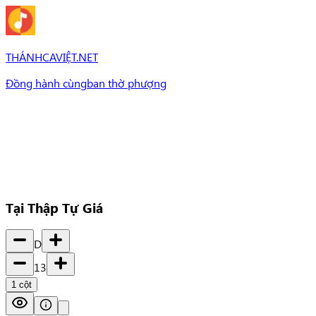
THÁNHCAVIỆT.NET
Đồng hành cùng
ban thờ phượng
Bài Hát
Bài hát
Chủ đề
Set Nhạc
Set nhạc
Tại Thập Tự Giá
D
13
1
cột