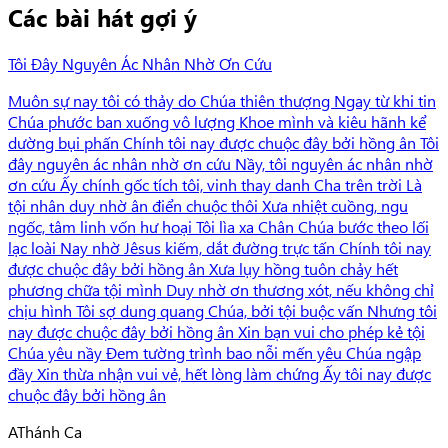
Các bài hát gợi ý
Tôi Đây Nguyên Ác Nhân Nhờ Ơn Cứu
Muôn sự nay tôi có thảy do Chúa thiên thượng Ngay từ khi tin
Chúa phước ban xuống vô lượng Khoe mình và kiêu hãnh kể
dường bụi phấn Chính tôi nay được chuộc đây bởi hồng ân Tôi
đây nguyên ác nhân nhờ ơn cứu Nầy, tôi nguyên ác nhân nhờ
ơn cứu Ấy chính gốc tích tôi, vinh thay danh Cha trên trời Là
tội nhân duy nhờ ân điển chuộc thôi Xưa nhiệt cuồng, ngu
ngốc, tâm linh vốn hư hoại Tôi lìa xa Chân Chúa bước theo lối
lạc loài Nay nhờ Jêsus kiếm, dắt đường trực tấn Chính tôi nay
được chuộc đây bởi hồng ân Xưa lụy hồng tuôn chảy hết
phương chữa tội mình Duy nhờ ơn thương xót, nếu không chỉ
chịu hình Tôi sợ dung quang Chúa, bởi tội buộc vấn Nhưng tôi
nay được chuộc đây bởi hồng ân Xin bạn vui cho phép kẻ tội
Chúa yêu nầy Đem tường trình bao nỗi mến yêu Chúa ngập
đầy Xin thừa nhận vui vẻ, hết lòng làm chứng Ấy tôi nay được
chuộc đây bởi hồng ân
A
Thánh Ca