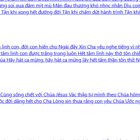
 đi Bừng soi qua đám mịt mù Màn đau thương khó nhọc nhằn Dìu c
đi Tận khi xong hết đường đời Tận khi chấm dứt hành trình Tận k
 linh con, đời con hiến cho Ngài đây Xin Cha yêu nghe tiếng vì n
tâm linh con được trắng trong luôn Hết tâm linh này thờ tôn c
úa Hãy hát ca mừng. hãy hát ca mừng lấy hết tâm thần tôn thờ N
Cùng sống chết với Chúa Jêsus Vác thập tự mình theo Chúa hôm
 đời dâng hết cho Cha Lòng xin thưa rằng con yêu Chúa Ước n