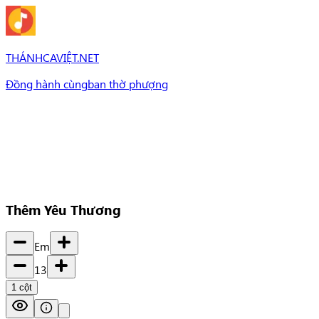
THÁNHCAVIỆT.NET
Đồng hành cùng
ban thờ phượng
Bài Hát
Bài hát
Chủ đề
Set Nhạc
Set nhạc
Thêm Yêu Thương
Em
13
1
cột