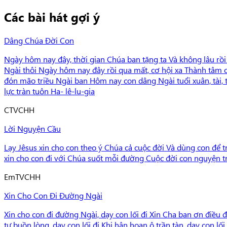
Các bài hát gợi ý
Dâng Chúa Đời Con
Ngày hôm nay đây, thời gian Chúa ban tặng ta Và không lâu rồi
Ngài thôi Ngày hôm nay đây rồi qua mất, cơ hội xa Thành tâm 
đón mão triều Ngài ban Hôm nay con dâng Ngài tuổi xuân, tài, 
lực tràn tuôn Ha- lê-lu-gia
C
TVCHH
Lời Nguyện Cầu
Lạy Jêsus xin cho con theo ý Chúa cả cuộc đời Và dùng con để t
xin cho con đi với Chúa suốt mỗi đường Cuộc đời con nguyện t
Em
TVCHH
Xin Cho Con Đi Đường Ngài
Xin cho con đi đường Ngài, dạy con lối đi Xin Cha ban ơn điều 
tư buồn lòng, dạy con lối đi Khi hân hoan ô trần tàn, dạy con