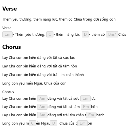
Verse
Thêm yêu thương, thêm năng lực, thêm có Chúa trong đời sống con
Verse
-
Thêm
yêu
thương,
-
thêm
năng
lực,
-
thêm
có
C
h
ú
a
Em
C
D
Bm7
Chorus
Lạy Cha con xin hiến dâng với tất cả sức lực
Lạy Cha con xin hiến dâng với tất cả tâm hồn
Lạy Cha con xin hiến dâng với trái tim chân thành
Lòng con yêu mến Ngài, Chúa của con
Chorus
Lạy
Cha
con
xin
hiến
d
â
n
g
với
tất
cả
sức
l
ự
c
Am
Em
Lạy
Cha
con
xin
hiến
d
â
n
g
với
tất
cả
tâm
h
ồ
n
Am
Em
Lạy
Cha
con
xin
hiến
d
â
n
g
với
trái
tim
chân
t
h
à
n
h
Am
Em
Lòng
con
yêu
m
ế
n
N
g
à
i
,
Chúa
của
c
o
n
C
D
Em