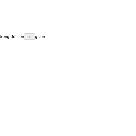
trong
đời
s
ố
n
g
con
Em