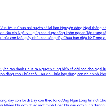
 Vua Jêsus Chúa oai quyền sẽ lai lâm Nguyện dâng Ngài tháng năm
con cầu xin Ngài vui giúp con được sống khôn ngoan Tận trung 
trí của con Mỗi giây phút con sống đây Chúa ban diệu kỳ Trong ơ
ruyền rao danh Chúa ra Nguyền cung hiến cả đời con cho Ngài luô
rọn dâng cho Chúa thôi Cầu xin Chúa hãy dùng con như bình khô
động, dạy con lối đi Dạy con theo lối đường Ngài Lòng tin nơi Ch
 lối đi Nhằm khi đơn chiếc một mình Hoặc khi đau đớn cùng đường