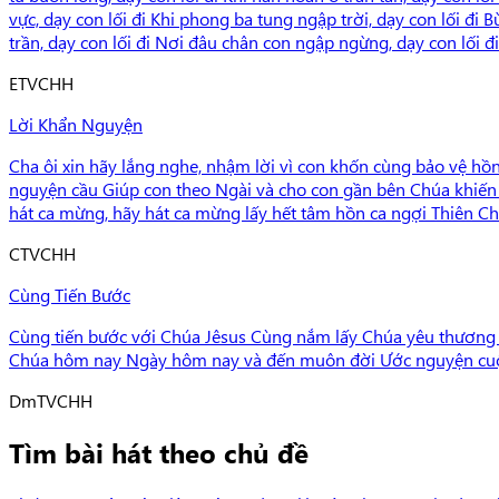
vực, dạy con lối đi Khi phong ba tung ngập trời, dạy con lối
trần, dạy con lối đi Nơi đâu chân con ngập ngừng, dạy con lối 
E
TVCHH
Lời Khẩn Nguyện
Cha ôi xin hãy lắng nghe, nhậm lời vì con khốn cùng bảo vệ hồn
nguyện cầu Giúp con theo Ngài và cho con gần bên Chúa khiến 
hát ca mừng, hãy hát ca mừng lấy hết tâm hồn ca ngợi Thiên Ch
C
TVCHH
Cùng Tiến Bước
Cùng tiến bước với Chúa Jêsus Cùng nắm lấy Chúa yêu thương 
Chúa hôm nay Ngày hôm nay và đến muôn đời Ước nguyện cuộc
Dm
TVCHH
Tìm bài hát theo chủ đề