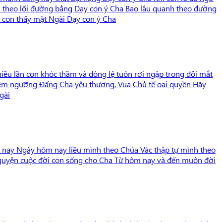
on theo lối đường bằng Dạy con ý Cha Bao lâu quanh theo đường
hi con thấy mặt Ngài Dạy con ý Cha
hiều lần con khóc thầm và dòng lệ tuôn rơi ngập trong đôi mắt
hiêm ngưỡng Đấng Cha yêu thương, Vua Chủ tể oai quyền Hãy
gài
 nay Ngày hôm nay liều mình theo Chúa Vác thập tự mình theo
guyện cuộc đời con sống cho Cha Từ hôm nay và đến muôn đời