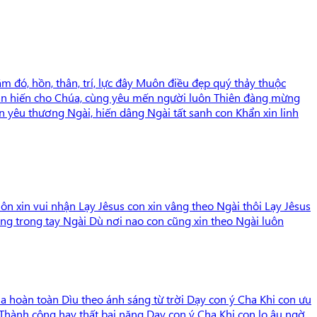
 đó, hồn, thân, trí, lực đây Muôn điều đẹp quý thảy thuộc
tận hiến cho Chúa, cùng yêu mến người luôn Thiên đàng mừng
n yêu thương Ngài, hiến dâng Ngài tất sanh con Khẩn xin linh
n xin vui nhận Lạy Jêsus con xin vâng theo Ngài thôi Lạy Jêsus
ng trong tay Ngài Dù nơi nao con cũng xin theo Ngài luôn
úa hoàn toàn Dìu theo ánh sáng từ trời Dạy con ý Cha Khi con ưu
 Thành công hay thất bại nặng Dạy con ý Cha Khi con lo âu ngờ