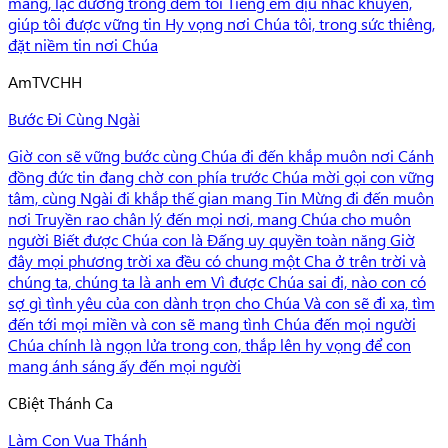
mang, lạc đường trong đêm tối Tiếng êm dịu nhắc khuyên,
giúp tôi được vững tin Hy vọng nơi Chúa tôi, trong sức thiêng,
đặt niềm tin nơi Chúa
Am
TVCHH
Bước Đi Cùng Ngài
Giờ con sẽ vững bước cùng Chúa đi đến khắp muôn nơi Cánh
đồng đức tin đang chờ con phía trước Chúa mời gọi con vững
tâm, cùng Ngài đi khắp thế gian mang Tin Mừng đi đến muôn
nơi Truyền rao chân lý đến mọi nơi, mang Chúa cho muôn
người Biết được Chúa con là Đấng uy quyền toàn năng Giờ
đây mọi phương trời xa đều có chung một Cha ở trên trời và
chúng ta, chúng ta là anh em Vì được Chúa sai đi, nào con có
sợ gì tình yêu của con dành trọn cho Chúa Và con sẽ đi xa, tìm
đến tới mọi miền và con sẽ mang tình Chúa đến mọi người
Chúa chính là ngọn lửa trong con, thắp lên hy vọng để con
mang ánh sáng ấy đến mọi người
C
Biệt Thánh Ca
Làm Con Vua Thánh