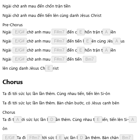
Ngài chờ anh mau đến chốn trận tiền
Ngài chờ anh mau đến tiến lên cùng danh Jêsus Christ
Pre-Chorus
Ngài
c
h
ờ
anh
mau
đ
ế
n
c
h
ố
n
trận
t
i
ề
n
E/G#
F#m7
E
A
Ngài
c
h
ờ
anh
mau
đ
ế
n
tiến
l
ê
n
cùng
J
ê
s
u
s
E/G#
F#m7
E
A
Ngài
c
h
ờ
anh
mau
đ
ế
n
c
h
ố
n
trận
t
i
ề
n
E/G#
F#m7
E
A
Ngài
c
h
ờ
anh
mau
đ
ế
n
tiến
E/G#
F#m7
Bm7
l
ê
n
cùng
danh
Jêsus
C
h
r
i
s
t
E
Chorus
Ta đi tới sức lực lần lần thêm. Cùng nhau tiến, tiến lên Si-ôn
Ta đi tới sức lực lần lần thêm. Bàn chân bước, có Jêsus cạnh bên
Chorus
Ta
đi
t
ớ
i
sức
lực
lần
l
ầ
n
thêm.
Cùng
nhau
t
i
ế
n
,
tiến
lên
S
i
-
A
D
E
A
ô
n
T
a
đi
t
ớ
i
sức
l
ự
c
lần
l
ầ
n
thêm.
Bàn
chân
E/G#
F#m7
E
D
Bm7