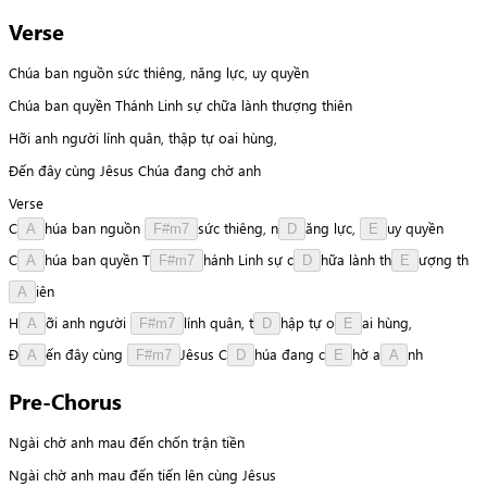
Verse
Chúa ban nguồn sức thiêng, năng lực, uy quyền
Chúa ban quyền Thánh Linh sự chữa lành thượng thiên
Hỡi anh người lính quân, thập tự oai hùng,
Đến đây cùng Jêsus Chúa đang chờ anh
Verse
C
h
ú
a
ban
nguồn
s
ứ
c
thiêng,
n
ă
n
g
lực,
u
y
quyền
A
F#m7
D
E
C
h
ú
a
ban
quyền
T
h
á
n
h
Linh
sự
c
h
ữ
a
lành
t
h
ư
ợ
n
g
t
h
A
F#m7
D
E
i
ê
n
A
H
ỡ
i
anh
người
l
í
n
h
quân,
t
h
ậ
p
tự
o
a
i
hùng,
A
F#m7
D
E
Đ
ế
n
đây
cùng
J
ê
s
u
s
C
h
ú
a
đang
c
h
ờ
a
n
h
A
F#m7
D
E
A
Pre-Chorus
Ngài chờ anh mau đến chốn trận tiền
Ngài chờ anh mau đến tiến lên cùng Jêsus