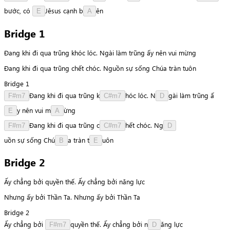
b
ư
ớ
c
,
có
J
ê
s
u
s
cạnh
b
ê
n
E
A
Bridge 1
Đang khi đi qua trũng khóc lóc. Ngài làm trũng ấy nên vui mừng
Đang khi đi qua trũng chết chóc. Nguồn sự sống Chúa tràn tuôn
Bridge 1
Đ
a
n
g
khi
đi
qua
trũng
k
h
ó
c
lóc.
N
g
à
i
làm
trũng
ấ
F#m7
C#m7
D
y
nên
vui
m
ừ
n
g
E
A
Đ
a
n
g
khi
đi
qua
trũng
c
h
ế
t
chóc.
N
g
F#m7
C#m7
D
u
ồ
n
sự
sống
C
h
ú
a
tràn
t
u
ô
n
B
E
Bridge 2
Ấy chẳng bởi quyền thế. Ấy chẳng bởi năng lực
Nhưng ấy bởi Thần Ta. Nhưng ấy bởi Thần Ta
Bridge 2
Ấy
chẳng
bởi
q
u
y
ề
n
thế.
Ấy
chẳng
bởi
n
ă
n
g
lực
F#m7
D