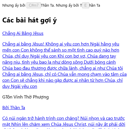
Nhưng
ấy
bởi
T
h
ầ
n
Ta.
Nhưng
ấy
bởi
T
h
ầ
n
Ta
C#m7
E
Các bài hát gợi ý
Chẳng Ai Bằng Jêsus
Chẳng ai bằng Jêsus! Không ai yêu con hơn Ngài hằng yêu
mến con Con không thể sánh so một tình cao quý nào hơn
Chúa, chỉ duy Ngài yêu con Khi con bơ vơ, Chúa dang tay
nâng niu, tình yêu bao la như dòng sông Dưới bóng cánh
Chúa bao đau thương được chữa lành, chẳng ai như Chúa tôi
Chẳng ai bằng Jêsus, chỉ có Chúa vẫn mong chạm vào tâm của
con Con sẽ chẳng khi nào gặp được ai nhân từ hơn Chúa, chỉ
duy Ngài yêu con
G
Tôn Vinh Thờ Phượng
Bởi Thần Ta
Có núi ngăn trở hành trình con chăng? Núi nhọn và cao trước
mặt Nhìn lên chăm xem Chúa Jêsus Christ, núi nầy ắt phải dời