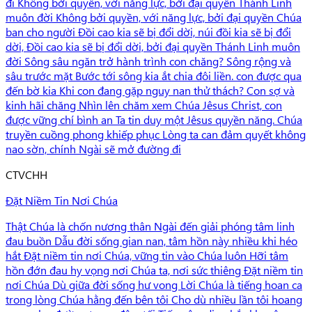
đi Không bởi quyền, với năng lực, bởi đại quyền Thánh Linh
muôn đời Không bởi quyền, với năng lực, bởi đại quyền Chúa
ban cho người Đồi cao kia sẽ bị đổi dời, núi đồi kia sẽ bị đổi
dời, Đồi cao kia sẽ bị đổi dời, bởi đại quyền Thánh Linh muôn
đời Sông sâu ngăn trở hành trình con chăng? Sông rộng và
sâu trước mặt Bước tới sông kia ắt chia đôi liền. con được qua
đến bờ kia Khi con đang gặp nguy nan thử thách? Con sợ và
kinh hãi chăng Nhìn lên chăm xem Chúa Jêsus Christ, con
được vững chí bình an Ta tin duy một Jêsus quyền năng. Chúa
truyền cuồng phong khiếp phục Lòng ta can đảm quyết không
nao sờn, chính Ngài sẽ mở đường đi
C
TVCHH
Đặt Niềm Tin Nơi Chúa
Thật Chúa là chốn nương thân Ngài đến giải phóng tâm linh
đau buồn Dẫu đời sống gian nan, tâm hồn này nhiều khi héo
hắt Đặt niềm tin nơi Chúa, vững tin vào Chúa luôn Hỡi tâm
hồn đớn đau hy vọng nơi Chúa ta, nơi sức thiêng Đặt niềm tin
nơi Chúa Dù giữa đời sống hư vong Lời Chúa là tiếng hoan ca
trong lòng Chúa hằng đến bên tôi Cho dù nhiều lần tôi hoang