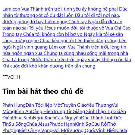
Làm con Vua Thánh trên trời, tình yêu ấy không hề phai Đức
nhân từ thương xót có dư dật luôn Dầu tôi đi tới nơi nào,
đường giông tố hay hiểm nguy Cánh tay Ngài dẫn đưa an
toàn nào sai Tôi yêu Jêsus muôn đời, tôi thuộc về Vua Chí Cao
Trong tay Chúa tôi không còn bị bơ vơ Ngày kia tôi sẽ sẵn
sàng, mừng nghe Chúa kêu gọi tôi Lên thiên đàng sống bên
ngôi Ngài vinh quang Làm con Vua Thánh trên trời, lòng tin
hứa ngôn ngàn xưa Chúng ta cùng nhau sống mãi trong nhà
Cha Là trong Nước Thánh trên trời, ngày vui ấy không còn lâu
Khi cuộc đời khó khăn dương trần tận chung
F
TVCHH
Tìm bài hát theo chủ đề
Phấn Hưng
Dân Tộc
Hiệp Một
Truyền Giáo
Yêu Thương
Vui
Mừng
Bình An
Dâng Hiến
Trung Tín
Giáng Sinh
Thập Tự Giá
Ân
Điển
Phục Sinh
Ngợi Khen
Cầu Nguyện
Đức Thánh Linh
Đức
Tin
Sự Sống
Chúa Jêsus
Phước Hạnh
Kính Sợ
Cứu Rỗi
Thờ
Phượng
Biết Ơn
Hy Vọng
Đổi Mới
Vương Quốc
Vinh Hiển
Chữa