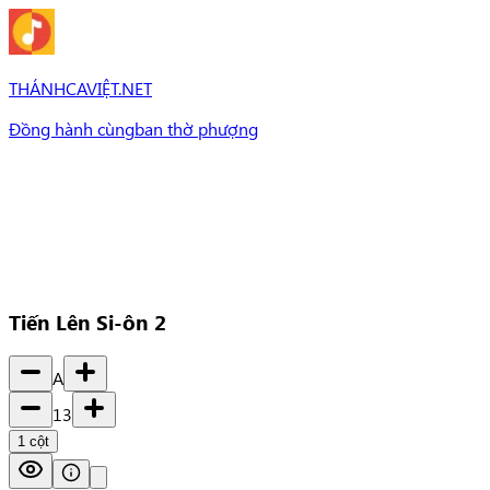
THÁNHCAVIỆT.NET
Đồng hành cùng
ban thờ phượng
Bài Hát
Bài hát
Chủ đề
Set Nhạc
Set nhạc
Tiến Lên Si-ôn 2
A
13
1
cột