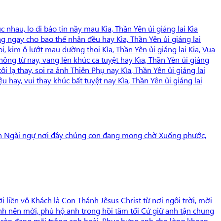
nhau, lo đi báo tin nầy mau Kìa, Thần Yên ủi giáng lai Kìa
g ngay cho bao thế nhân đều hay Kìa, Thần Yên ủi giáng lai
, kim ô lướt mau dường thoi Kìa, Thần Yên ủi giáng lai Kia, Vua
ng từ nay, vang lên khúc ca tuyệt hay Kìa, Thần Yên ủi giáng
 lạ thay, soi ra ảnh Thiên Phụ nay Kìa, Thần Yên ủi giáng lai
 hay, vui thay khúc bất tuyệt nay Kìa, Thần Yên ủi giáng lai
xin Ngài ngự nơi đây chúng con đang mong chờ Xuống phước,
 liền vô Khách là Con Thánh Jêsus Christ từ nơi ngôi trời, mời
nh nên mời, phù hộ anh trong hồi tăm tối Cứ giữ anh tận chung
 còn đang mãi trông anh hoài, Phục hưng anh cho lòng khoan