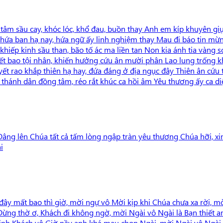
âm sầu cay, khóc lóc, khổ đau, buồn thay Anh em kíp khuyên giục 
a hứa ban hạ nay, hứa ngữ ấy linh nghiệm thay Mau đi báo tin mừn
iếp kinh sầu than, bão tố ác ma liền tan Non kia ánh tia vàng soi
 bao tội nhân, khiến hưởng cứu ân mười phân Lao lung trống khô
t rao khắp thiên hạ hay, đứa đáng ở địa ngục đây Thiên ân cứu tôi
thánh dân đồng tâm, réo rắt khúc ca hồi âm Yêu thương ấy ca diệu
âng lên Chúa tất cả tấm lòng ngập tràn yêu thương Chúa hỡi, 
i
y mất bao thì giờ, mời ngự vô Mời kịp khi Chúa chưa xa rời, mời
ừng thờ ơ, Khách đi không ngờ, mời Ngài vô Ngài là Bạn thiết a
hinh Khách vô Giờ nầy anh khá mau chọn Ngài, mời Ngài vô Ngài