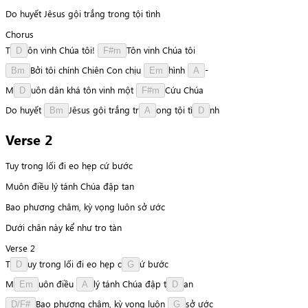
Do huyết Jêsus gội trắng trong tội tình
Chorus
T
ô
n
vinh
Chúa
tôi!
T
ô
n
vinh
Chúa
tôi
D
F#m
B
ở
i
tôi
chính
Chiên
Con
chịu
h
ì
n
h
-
Bm
Em
A
M
u
ô
n
dân
khá
tôn
vinh
một
C
ứ
u
Chúa
D
F#m
Do
huyết
J
ê
s
u
s
gội
trắng
t
r
o
n
g
tội
t
ì
n
h
Bm
A
D
Verse 2
Tuy trong lối đi eo hẹp cứ bước
Muôn điều lý tánh Chúa đập tan
Bao phương châm, kỳ vọng luôn sở ước
Dưới chân này kể như tro tàn
Verse 2
T
u
y
trong
lối
đi
eo
hẹp
c
ứ
bước
D
G
M
u
ô
n
điều
l
ý
tánh
Chúa
đập
t
a
n
Em
A
D
B
a
o
phương
châm,
kỳ
vọng
luôn
s
ở
ước
D/F#
G