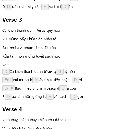
D
ư
ớ
i
chân
này
kể
n
h
ư
tro
t
à
n
D
A
D
Verse 3
Ca khen thánh danh Jêsus quý hóa
Vui mừng bấy Chúa tiếp nhận tôi
Bao nhiêu vi phạm Jêsus đã xóa
Rửa tâm hồn giống tuyết sạch ngời
Verse 3
C
a
khen
thánh
danh
Jêsus
q
u
ý
hóa
D
G
V
u
i
mừng
b
ấ
y
Chúa
tiếp
nhận
t
ô
i
Em
A
D
B
a
o
nhiêu
vi
phạm
Jêsus
đ
ã
xóa
D/F#
G
R
ử
a
tâm
hồn
giống
t
u
y
ế
t
sạch
n
g
ờ
i
D
A
D
Verse 4
Vinh thay, thánh thay Thiên Phụ đáng kính
Vinh diệu bấy Jêsus Đại Nhân