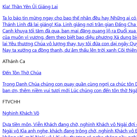
Kìa! Thần Yên Ủi Giáng Lai
Ta lo báo tin mừng ngay cho bao thế nhân đều hay Những ai có t
Thánh Linh đã lai giáng! Kia, Linh giáng nơi trần gian Đấng Ch
Canh khuya tối tăm đà qua, ban mai đãng quang lộ ra Đuổi xua kh
của muôn vì vương, đem theo biết bao diệu phương Xá dung biết
lai Yêu thương Chúa vô lượng thay, tuy tôi đứa con dại ngây Quyế
Nay ta xướng ca đồng thanh, dư âm thấu lên trời xanh Cõi thiên 
A
Thánh Ca
Đến Tôn Thờ Chúa
Trong Danh Chúa chúng con quay quần cùng ngợi ca chúc tôn D
ban ơn, thêm niềm vui tươi mới Lúc chúng con đến tôn thờ Ngà
F
TVCHH
Nghinh Khách Vô
Dựa tiền môn, Viễn Khách đang chờ, nghinh Khách vô Ngài đợi đâ
Ngài vô Kìa anh nghe, khách đang trông chờ, nghinh Khách vô Đ
không rời, mời Ngài vô Lời yêu thương có nghe chăng nầy, ng