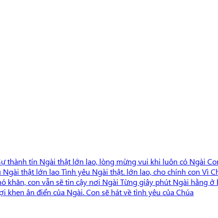
ự thành tín Ngài thật lớn lao, lòng mừng vui khi luôn có Ngài Co
u Ngài thật lớn lao Tình yêu Ngài thật. lớn lao, cho chính con Vì
 khăn, con vẫn sẽ tin cậy nơi Ngài Từng giây phút Ngài hằng ở 
ợi khen ân điển của Ngài. Con sẽ hát về tình yêu của Chúa