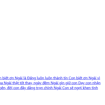
n biết ơn Ngài là Đấng luôn luôn thành tín Con biết ơn Ngài vì
 Cha Ngài thật tốt thay, ngày đêm Ngài gìn giữ con Dạy con nhận
bên, đời con đây dâng trọn chính Ngài Con sẽ ngợi khen tình