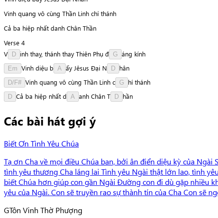
Vinh quang vô cùng Thần Linh chí thánh
Cả ba hiệp nhất danh Chân Thần
Verse 4
V
i
n
h
thay,
thánh
thay
Thiên
Phụ
đ
á
n
g
kính
D
G
V
i
n
h
diệu
b
ấ
y
Jêsus
Đại
N
h
â
n
Em
A
D
V
i
n
h
quang
vô
cùng
Thần
Linh
c
h
í
thánh
D/F#
G
C
ả
ba
hiệp
nhất
d
a
n
h
Chân
T
h
ầ
n
D
A
D
Các bài hát gợi ý
Biết Ơn Tình Yêu Chúa
Tạ ơn Cha về mọi điều Chúa ban, bởi ân điển diệu kỳ của Ngài S
tình yêu thương Cha láng lai Tình yêu Ngài thật lớn lao, tình yê
biết Chúa hơn giúp con gần Ngài Đường con đi dù gặp nhiều khó
yêu của Ngài. Con sẽ truyền rao sự thành tín của Cha Con sẽ ng
G
Tôn Vinh Thờ Phượng