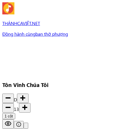
THÁNHCAVIỆT.NET
Đồng hành cùng
ban thờ phượng
Bài Hát
Bài hát
Chủ đề
Set Nhạc
Set nhạc
Tôn Vinh Chúa Tôi
D
13
1
cột