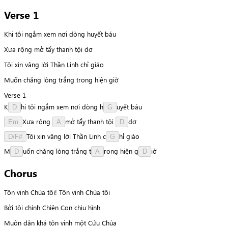
Verse 1
Khi tôi ngắm xem nơi dòng huyết báu
Xưa rộng mở tẩy thanh tội dơ
Tôi xin vâng lời Thần Linh chỉ giáo
Muốn chăng lòng trắng trong hiện giờ
Verse 1
K
h
i
tôi
ngắm
xem
nơi
dòng
h
u
y
ế
t
báu
D
G
X
ư
a
rộng
m
ở
tẩy
thanh
tội
d
ơ
Em
A
D
T
ô
i
xin
vâng
lời
Thần
Linh
c
h
ỉ
giáo
D/F#
G
M
u
ố
n
chăng
lòng
trắng
t
r
o
n
g
hiện
g
i
ờ
D
A
D
Chorus
Tôn vinh Chúa tôi! Tôn vinh Chúa tôi
Bởi tôi chính Chiên Con chịu hình
Muôn dân khá tôn vinh một Cứu Chúa