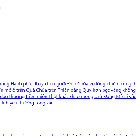
i
mong Hạnh phúc thay cho người Đón Chúa vô lòng khiêm cung th
 bến mê ô trần Quà Chúa trên Thiên đàng Quý hơn bạc vàng khôn
 đau thương triền miên Thật khát khao mong chờ Đấng Mê-si và
tình yêu thương rộng sâu