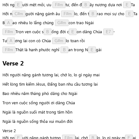
Hỡi
n
g
ư
ờ
i
mệt
mỏi,
ưu
t
ư
,
đến
đ
â
y
nương
dựa
nơi
T
a
E
F#m
B
E
Hỡi
n
g
ư
ờ
i
nặng
gánh
âu
l
o
,
đến
t
r
a
o
mọi
sự
cho
T
a
C#m
F#m
B
E
B
a
o
nhiêu
lo
lắng
chúng
c
o
n
trao
Ngài
A
G#m
T
r
ọ
n
vẹn
cuộc
s
ố
n
g
đời
c
o
n
dâng
Chúa
-
F#m
B
E
E7
T
ư
ơ
n
g
lai
con
có
Chúa
l
o
toan
rồi
A
G#m
T
h
ậ
t
là
hạnh
phước
nghỉ
a
n
trong
N
g
à
i
F#m
B
E
Verse 2
Hỡi người nặng gánh tương lai, chớ lo, lo gì ngày mai
Hết lòng tìm kiếm Jêsus, Đấng ban nhu cầu tương lai
Bao nhiêu năm tháng phó dâng cho Ngài
Trọn vẹn cuộc sống người ơi dâng Chúa
Ngài là nguồn suối mát trong tâm hồn
Ngài là nguồn sống thỏa vui muôn đời
Verse 2
Hỡi
n
g
ư
ờ
i
nặng
gánh
tương
l
a
i
,
chớ
l
o
,
lo
gì
ngày
m
a
i
E
F#m
B
E