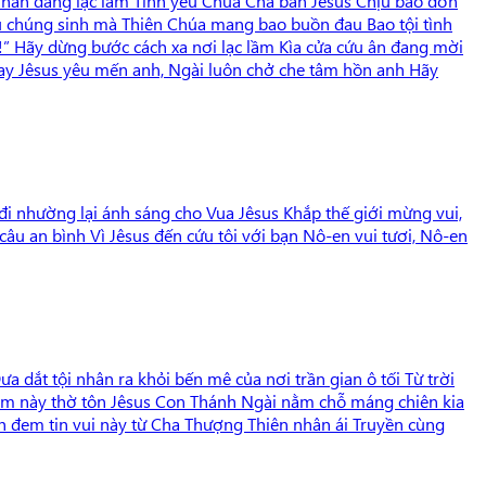
ế nhân đang lạc lầm Tình yêu Chúa Cha ban Jêsus Chịu bao đớn
yêu chúng sinh mà Thiên Chúa mang bao buồn đau Bao tội tình
!” Hãy dừng bước cách xa nơi lạc lầm Kìa cửa cứu ân đang mời
thay Jêsus yêu mến anh, Ngài luôn chở che tâm hồn anh Hãy
 đi nhường lại ánh sáng cho Vua Jêsus Khắp thế giới mừng vui,
âu an bình Vì Jêsus đến cứu tôi với bạn Nô-en vui tươi, Nô-en
dắt tội nhân ra khỏi bến mê của nơi trần gian ô tối Từ trời
đêm này thờ tôn Jêsus Con Thánh Ngài nằm chỗ máng chiên kia
 đem tin vui này từ Cha Thượng Thiên nhân ái Truyền cùng