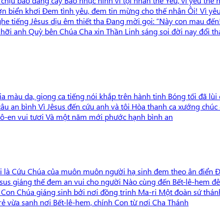
 chịu bao đắng cay Bao nhục hình vì tội nhân thế Yêu, vì yêu th
 hơn biển khơi Đem tình yêu, đem tin mừng cho thế nhân Ôi! Vì 
he tiếng Jêsus dịu êm thiết tha Đang mời gọi: “Này con mau đến
y hỡi anh Quỳ bên Chúa Cha xin Thần Linh sáng soi đời nay đổi 
ia màu da, giọng ca tiếng nói khắp trên hành tinh Bóng tối đã lùi
u an bình Vì Jêsus đến cứu anh và tôi Hòa thanh ca xướng chúc c
Nô-en vui tươi Và một năm mới phước hạnh bình an
 là Cứu Chúa của muôn muôn người hạ sinh đem theo ân điển Đưa 
 Jêsus giáng thế đem an vui cho người Nào cùng đến Bết-lê-hem 
on Chúa giáng sinh bởi nơi đồng trinh Ma-ri Một đoàn sứ thánh
ẻ vừa sanh nơi Bết-lê-hem, chính Con từ nơi Cha Thánh