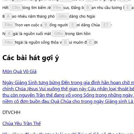
Hết
l
ò
n
g
tìm
kiếm
J
ê
s
u
s
,
Đấng
b
a
n
nhu
cầu
tương
l
a
C#m
F#m
B
E
B
a
o
nhiêu
năm
tháng
phó
d
â
n
g
cho
Ngài
A
G#m
T
r
ọ
n
vẹn
cuộc
s
ố
n
g
người
ơ
i
dâng
Chúa
-
F#m
B
E
E7
N
g
à
i
là
nguồn
suối
mát
t
r
o
n
g
tâm
hồn
A
G#m
N
g
à
i
là
nguồn
sống
thỏa
v
u
i
muôn
đ
ờ
i
F#m
B
E
Các bài hát gợi ý
Món Quà Vô Giá
Ngày Giáng Sinh tưng bừng Đến trong gia đình hân hoan chờ 
chính Chúa Jêsus Vui xuống thế gian này Cứu nhân loại thoát
thu còn nguyên Trần thế đang vô vọng Sống trong những ngày
niềm cô đơn buồn đau Quà Chúa cho trong ngày Giáng sinh Là 
D
TVCHH
Chúa Yêu Trần Thế