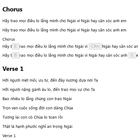
Chorus
Hãy trao mọi điều lo lắng mình cho Ngài vì Ngài hay săn sóc anh em
Hãy trao mọi điều lo lắng mình cho Ngài vì Ngài hay săn sóc anh em
Chorus
Hãy
t
r
a
o
mọi
điều
lo
lắng
mình
cho
Ngài
vì
N
g
à
i
hay
săn
sóc
a
E
C#m
Hãy
t
r
a
o
mọi
điều
lo
lắng
mình
cho
Ngài
vì
Ngài
hay
săn
sóc
anh
B
E
Verse 1
Hỡi người mệt mỏi, ưu tư, đến đây nương dựa nơi Ta
Hỡi người nặng gánh âu lo, đến trao mọi sự cho Ta
Bao nhiêu lo lắng chúng con trao Ngài
Trọn vẹn cuộc sống đời con dâng Chúa
Tương lai con có Chúa lo toan rồi
Thật là hạnh phước nghỉ an trong Ngài
Verse 1