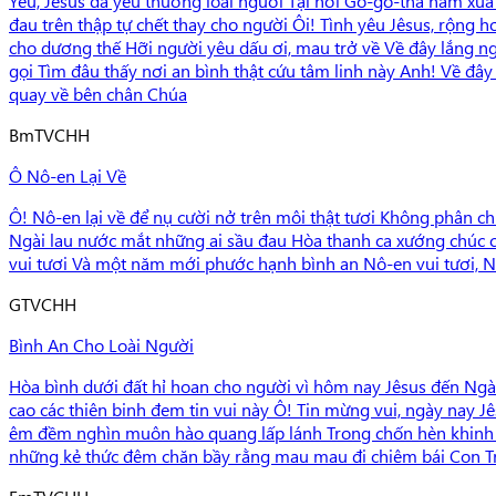
Yêu, Jêsus đã yêu thương loài người Tại nơi Gô-gô-tha năm xưa
đau trên thập tự chết thay cho người Ôi! Tình yêu Jêsus, rộng
cho dương thế Hỡi người yêu dấu ơi, mau trở về Về đây lắng ng
gọi Tìm đâu thấy nơi an bình thật cứu tâm linh này Anh! Về đâ
quay về bên chân Chúa
Bm
TVCHH
Ô Nô-en Lại Về
Ô! Nô-en lại về để nụ cười nở trên môi thật tươi Không phân ch
Ngài lau nước mắt những ai sầu đau Hòa thanh ca xướng chúc câ
vui tươi Và một năm mới phước hạnh bình an Nô-en vui tươi, 
G
TVCHH
Bình An Cho Loài Người
Hòa bình dưới đất hỉ hoan cho người vì hôm nay Jêsus đến Ngài
cao các thiên binh đem tin vui này Ô! Tin mừng vui, ngày nay
êm đềm nghìn muôn hào quang lấp lánh Trong chốn hèn khinh C
những kẻ thức đêm chăn bầy rằng mau mau đi chiêm bái Con Tr