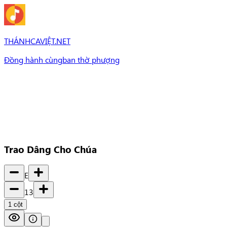
THÁNHCAVIỆT.NET
Đồng hành cùng
ban thờ phượng
Bài Hát
Bài hát
Chủ đề
Set Nhạc
Set nhạc
Trao Dâng Cho Chúa
E
13
1
cột