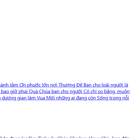
ành tâm Ơn phước lớn nơi Thượng Đế Ban cho loài người là
g bao giờ phai Quà Chúa ban cho người Có chi so bằng, muôn
o dương gian làm Vua Mời những ai đang còn Sống trong nỗi