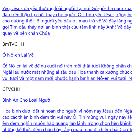
Yêu, Jêsus đã yêu thương loài người Tại nơi Gô-gô-tha năm xưa
đau trên thập tự chết thay cho người Ôi! Tình yêu Jêsus, rộng
cho dương thế Hỡi người yêu dấu ơi, mau trở về Về đây lắng ng
gọi Tìm đâu thấy nơi an bình thật cứu tâm linh này Anh! Về đâ
quay về bên chân Chúa
Bm
TVCHH
Ô Nô-en Lại Về
Ô! Nô-en lại về để nụ cười nở trên môi thật tươi Không phân ch
Ngài lau nước mắt những ai sầu đau Hòa thanh ca xướng chúc câ
vui tươi Và một năm mới phước hạnh bình an Nô-en vui tươi, 
G
TVCHH
Bình An Cho Loài Người
Hòa bình dưới đất hỉ hoan cho người vì hôm nay Jêsus đến Ngài
cao các thiên binh đem tin vui này Ô! Tin mừng vui, ngày nay
êm đềm nghìn muôn hào quang lấp lánh Trong chốn hèn khinh C
những kẻ thức đêm chăn bầy rằng mau mau đi chiêm bái Con Tr