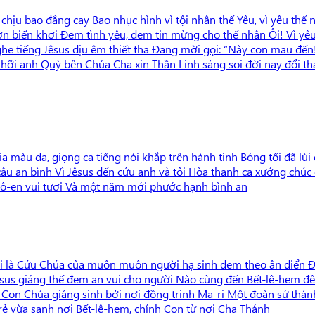
 chịu bao đắng cay Bao nhục hình vì tội nhân thế Yêu, vì yêu th
 hơn biển khơi Đem tình yêu, đem tin mừng cho thế nhân Ôi! Vì 
he tiếng Jêsus dịu êm thiết tha Đang mời gọi: “Này con mau đến
y hỡi anh Quỳ bên Chúa Cha xin Thần Linh sáng soi đời nay đổi 
ia màu da, giọng ca tiếng nói khắp trên hành tinh Bóng tối đã lùi
u an bình Vì Jêsus đến cứu anh và tôi Hòa thanh ca xướng chúc c
Nô-en vui tươi Và một năm mới phước hạnh bình an
 là Cứu Chúa của muôn muôn người hạ sinh đem theo ân điển Đưa 
 Jêsus giáng thế đem an vui cho người Nào cùng đến Bết-lê-hem 
on Chúa giáng sinh bởi nơi đồng trinh Ma-ri Một đoàn sứ thánh
ẻ vừa sanh nơi Bết-lê-hem, chính Con từ nơi Cha Thánh