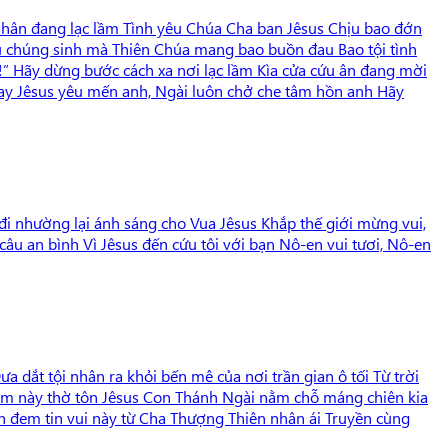
ế nhân đang lạc lầm Tình yêu Chúa Cha ban Jêsus Chịu bao đớn
yêu chúng sinh mà Thiên Chúa mang bao buồn đau Bao tội tình
!” Hãy dừng bước cách xa nơi lạc lầm Kìa cửa cứu ân đang mời
thay Jêsus yêu mến anh, Ngài luôn chở che tâm hồn anh Hãy
 đi nhường lại ánh sáng cho Vua Jêsus Khắp thế giới mừng vui,
âu an bình Vì Jêsus đến cứu tôi với bạn Nô-en vui tươi, Nô-en
dắt tội nhân ra khỏi bến mê của nơi trần gian ô tối Từ trời
đêm này thờ tôn Jêsus Con Thánh Ngài nằm chỗ máng chiên kia
 đem tin vui này từ Cha Thượng Thiên nhân ái Truyền cùng