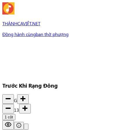
THÁNHCAVIỆT.NET
Đồng hành cùng
ban thờ phượng
Bài Hát
Bài hát
Chủ đề
Set Nhạc
Set nhạc
Trước Khi Rạng Đông
G
13
1
cột