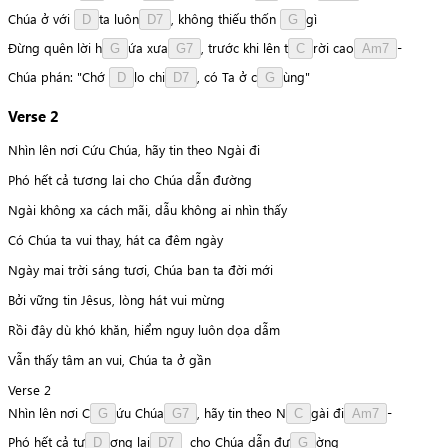
Chúa
ở
với
t
a
l
u
ô
n
,
không
thiếu
thốn
g
ì
D
D7
G
Ðừng
quên
lời
h
ứ
a
x
ư
a
,
trước
khi
lên
t
r
ờ
i
c
a
o
-
G
G7
C
Am7
Chúa
phán:
"Chớ
l
o
c
h
i
,
có
Ta
ở
c
ù
n
g
"
D
D7
G
Verse 2
Nhìn lên nơi Cứu Chúa, hãy tin theo Ngài đi
Phó hết cả tương lai cho Chúa dẫn đường
Ngài không xa cách mãi, dẫu không ai nhìn thấy
Có Chúa ta vui thay, hát ca đêm ngày
Ngày mai trời sáng tươi, Chúa ban ta đời mới
Bởi vững tin Jêsus, lòng hát vui mừng
Rồi đây dù khó khăn, hiểm nguy luôn dọa dẫm
Vẫn thấy tâm an vui, Chúa ta ở gần
Verse 2
Nhìn
lên
nơi
C
ứ
u
C
h
ú
a
,
hãy
tin
theo
N
g
à
i
đ
i
-
G
G7
C
Am7
Phó
hết
cả
t
ư
ơ
n
g
l
a
i
cho
Chúa
dẫn
đ
ư
ờ
n
g
D
D7
G