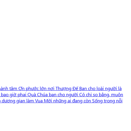
ành tâm Ơn phước lớn nơi Thượng Đế Ban cho loài người là
g bao giờ phai Quà Chúa ban cho người Có chi so bằng, muôn
o dương gian làm Vua Mời những ai đang còn Sống trong nỗi