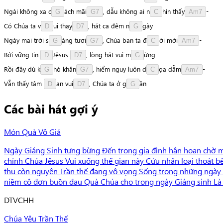
Ngài
không
xa
c
á
c
h
m
ã
i
,
dẫu
không
ai
n
h
ì
n
t
h
ấ
y
-
G
G7
C
Am7
Có
Chúa
ta
v
u
i
t
h
a
y
,
hát
ca
đêm
n
g
à
y
D
D7
G
Ngày
mai
trời
s
á
n
g
t
ư
ơ
i
,
Chúa
ban
ta
đ
ờ
i
m
ớ
i
-
G
G7
C
Am7
Bởi
vững
tin
J
ê
s
u
s
,
lòng
hát
vui
m
ừ
n
g
D
D7
G
Rồi
đây
dù
k
h
ó
k
h
ă
n
,
hiểm
nguy
luôn
d
ọ
a
d
ẫ
m
-
G
G7
C
Am7
Vẫn
thấy
tâm
a
n
v
u
i
,
Chúa
ta
ở
g
ầ
n
D
D7
G
Các bài hát gợi ý
Món Quà Vô Giá
Ngày Giáng Sinh tưng bừng Đến trong gia đình hân hoan chờ 
chính Chúa Jêsus Vui xuống thế gian này Cứu nhân loại thoát
thu còn nguyên Trần thế đang vô vọng Sống trong những ngày
niềm cô đơn buồn đau Quà Chúa cho trong ngày Giáng sinh Là 
D
TVCHH
Chúa Yêu Trần Thế