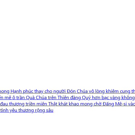
mong Hạnh phúc thay cho người Đón Chúa vô lòng khiêm cung th
 bến mê ô trần Quà Chúa trên Thiên đàng Quý hơn bạc vàng khôn
 đau thương triền miên Thật khát khao mong chờ Đấng Mê-si và
tình yêu thương rộng sâu