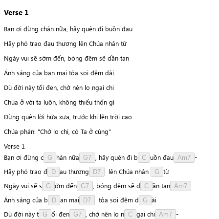
Verse 1
Bạn ơi đừng chán nữa, hãy quên đi buồn đau
Hãy phó trao đau thương lên Chúa nhân từ
Ngày vui sẽ sớm đến, bóng đêm sẽ dần tan
Ánh sáng của ban mai tỏa soi đêm dài
Dù đời này tối đen, chớ nên lo ngại chi
Chúa ở với ta luôn, không thiếu thốn gì
Ðừng quên lời hứa xưa, trước khi lên trời cao
Chúa phán: "Chớ lo chi, có Ta ở cùng"
Verse 1
Bạn
ơi
đừng
c
h
á
n
n
ữ
a
,
hãy
quên
đi
b
u
ồ
n
đ
a
u
-
G
G7
C
Am7
Hãy
phó
trao
đ
a
u
t
h
ư
ơ
n
g
lên
Chúa
nhân
t
ừ
D
D7
G
Ngày
vui
sẽ
s
ớ
m
đ
ế
n
,
bóng
đêm
sẽ
d
ầ
n
t
a
n
-
G
G7
C
Am7
Ánh
sáng
của
b
a
n
m
a
i
tỏa
soi
đêm
d
à
i
D
D7
G
Dù
đời
này
t
ố
i
đ
e
n
,
chớ
nên
lo
n
g
ạ
i
c
h
i
-
G
G7
C
Am7