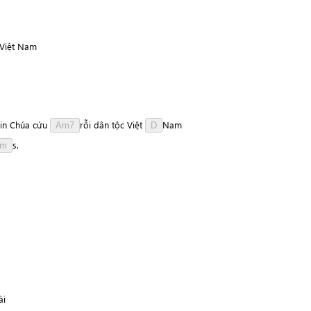
 Việt Nam
in
Chúa
cứu
r
ỗ
i
dân
tộc
Việt
N
a
m
Am7
D
s
.
m
s
à
i