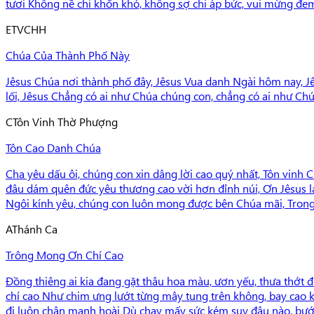
tươi Không nề chi khốn khó, không sợ chi áp bức, vui mừng đem
E
TVCHH
Chúa Của Thành Phố Này
Jêsus Chúa nơi thành phố đây, Jêsus Vua danh Ngài hôm nay, J
lối, Jêsus Chẳng có ai như Chúa chúng con, chẳng có ai như Ch
C
Tôn Vinh Thờ Phượng
Tôn Cao Danh Chúa
Cha yêu dấu ôi, chúng con xin dâng lời cao quý nhất, Tôn vinh 
đâu dám quên đức yêu thương cao vời hơn đỉnh núi, Ơn Jêsus la
Ngôi kính yêu, chúng con luôn mong được bên Chúa mãi, Trong 
A
Thánh Ca
Trông Mong Ơn Chí Cao
Đồng thiêng ai kia đang gặt thâu hoa màu, ươn yếu, thưa thớt 
chí cao Như chim ưng lướt từng mây tung trên không, bay cao 
đi luôn chân mạnh hoài Dù chạy mấy sức kém suy đâu nào, bước