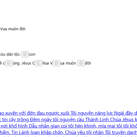
a Vua muôn đời
c
ứ
u
dân
tộc
c
o
n
D
đi
c
ù
n
g
.
Jêsus
C
h
ú
a
V
u
a
muôn
đ
ờ
i
G
C
D
G
 xuyến với đớn đau ngược xuôi Tôi nguyện năng lực Ngài đầy dẫy 
 tin cậy trông Đêm ngày tôi nguyện cầu Thánh Linh Chúa Jêsus kh
nơi khổ hình Dẫu nhân gian coi tôi hèn khinh, mỉa mai tôi tôi k
ẩm. Tin Lành loan khắp chốn, Chúa yêu tội nhân Tôi truyền danh 