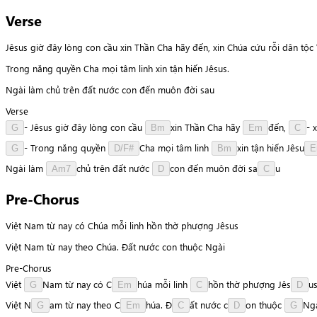
Verse
Jêsus giờ đây lòng con cầu xin Thần Cha hãy đến, xin Chúa cứu rỗi dân tộc
Trong năng quyền Cha mọi tâm linh xin tận hiến Jêsus.
Ngài làm chủ trên đất nước con đến muôn đời sau
Verse
-
Jêsus
giờ
đây
lòng
con
cầu
x
i
n
Thần
Cha
hãy
đ
ế
n
,
-
x
G
Bm
Em
C
-
Trong
năng
quyền
C
h
a
mọi
tâm
linh
x
i
n
tận
hiến
J
ê
s
u
G
D/F#
Bm
E
Ngài
làm
c
h
ủ
trên
đất
nước
c
o
n
đến
muôn
đời
s
a
u
Am7
D
C
Pre-Chorus
Việt Nam từ nay có Chúa mỗi linh hồn thờ phượng Jêsus
Việt Nam từ nay theo Chúa. Đất nước con thuộc Ngài
Pre-Chorus
Việt
N
a
m
từ
nay
có
C
h
ú
a
mỗi
linh
h
ồ
n
thờ
phượng
J
ê
s
u
G
Em
C
D
Việt
N
a
m
từ
nay
theo
C
h
ú
a
.
Đ
ấ
t
nước
c
o
n
thuộc
N
g
G
Em
C
D
G