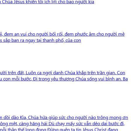
húa Jêsus khiến tôi ích lợi cho bao người kia
tối, đem an vui cho người bối rối, đem phước âm cho người mê
 sắp ban ra ngay tại thanh phố, của con
ười trên đất, Luôn ca ngợi danh Chúa khắp trên trần gian. Con
ìu con mỗi bước, Đi trong yêu thương Chúa sống vui bình an. Ba
hêm dồi dào Kìa, Chúa hứa giúp sức cho người nào trông mong ơn
ông mệt, càng hăng hái Dù chạy mấy sức vẫn dẻo dai bước đi,
ỗi thân thế long đong Đừng quên ta tin Jêsus Christ đang