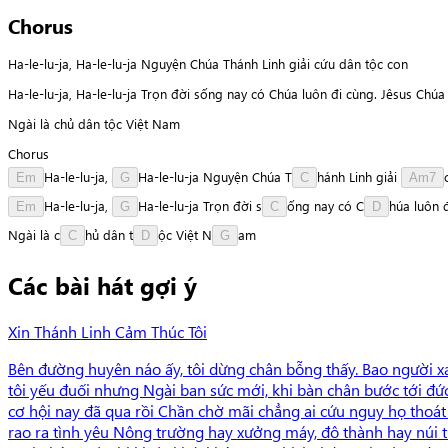
Chorus
Ha-le-lu-ja, Ha-le-lu-ja Nguyện Chúa Thánh Linh giải cứu dân tộc con
Ha-le-lu-ja, Ha-le-lu-ja Trọn đời sống nay có Chúa luôn đi cùng. Jêsus Chú
Ngài là chủ dân tộc Việt Nam
Chorus
H
a
-
l
e
-
l
u
-
j
a
,
H
a
-
l
e
-
l
u
-
j
a
Nguyện
Chúa
T
h
á
n
h
Linh
giải
Em
G
C
Am7
H
a
-
l
e
-
l
u
-
j
a
,
H
a
-
l
e
-
l
u
-
j
a
Trọn
đời
s
ố
n
g
nay
có
C
h
ú
a
luôn
Em
G
C
D
Ngài
là
c
h
ủ
dân
t
ộ
c
Việt
N
a
m
C
D
G
Các bài hát gợi ý
Xin Thánh Linh Cảm Thúc Tôi
Bên đường huyên náo ấy, tôi dừng chân bỗng thấy. Bao người xao
tôi yếu đuối nhưng Ngài ban sức mới, khi bàn chân bước tới đức
cơ hội nay đã qua rồi Chần chờ mãi chẳng ai cứu nguy họ thoát 
rao ra tình yêu Nông trường hay xưởng máy, đô thành hay núi th