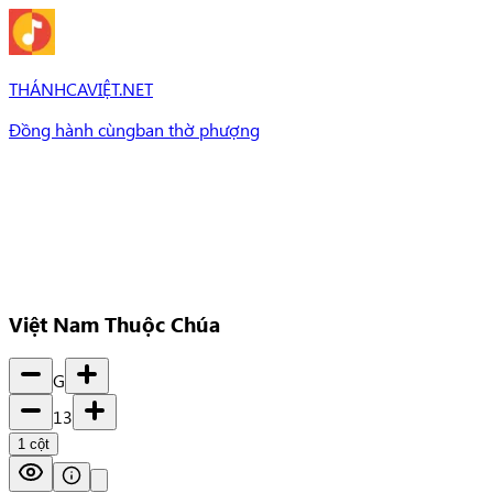
THÁNHCAVIỆT.NET
Đồng hành cùng
ban thờ phượng
Bài Hát
Bài hát
Chủ đề
Set Nhạc
Set nhạc
Việt Nam Thuộc Chúa
G
13
1
cột