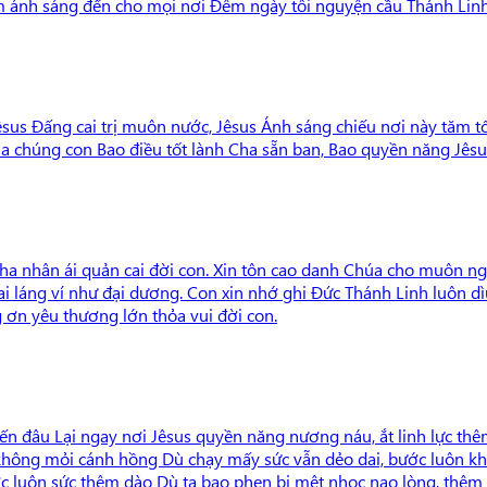
 ánh sáng đến cho mọi nơi Đêm ngày tôi nguyện cầu Thánh Linh C
êsus Đấng cai trị muôn nước, Jêsus Ánh sáng chiếu nơi này tăm 
úa chúng con Bao điều tốt lành Cha sẵn ban, Bao quyền năng Jêsus
Cha nhân ái quản cai đời con. Xin tôn cao danh Chúa cho muôn ng
i láng ví như đại dương. Con xin nhớ ghi Đức Thánh Linh luôn d
ơn yêu thương lớn thỏa vui đời con.
đến đâu Lại ngay nơi Jêsus quyền năng nương náu, ắt linh lực t
không mỏi cánh hồng Dù chạy mấy sức vẫn dẻo dai, bước luôn kh
 luôn sức thêm dào Dù ta bao phen bị mệt nhọc nao lòng, thêm n