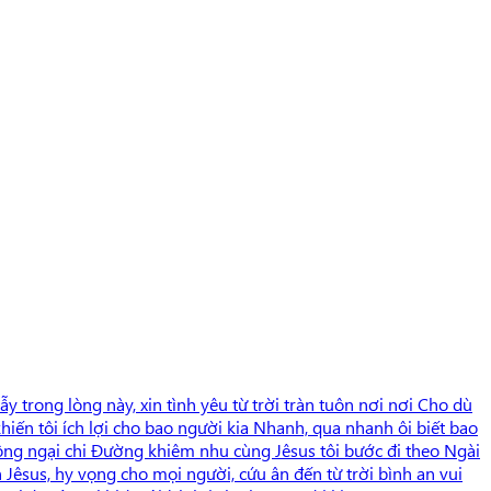
trong lòng này, xin tình yêu từ trời tràn tuôn nơi nơi Cho dù
iến tôi ích lợi cho bao người kia Nhanh, qua nhanh ôi biết bao
hông ngại chi Đường khiêm nhu cùng Jêsus tôi bước đi theo Ngài
Jêsus, hy vọng cho mọi người, cứu ân đến từ trời bình an vui