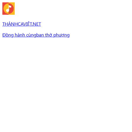
THÁNHCAVIỆT.NET
Đồng hành cùng
ban thờ phượng
Bài Hát
Bài hát
Chủ đề
Set Nhạc
Set nhạc