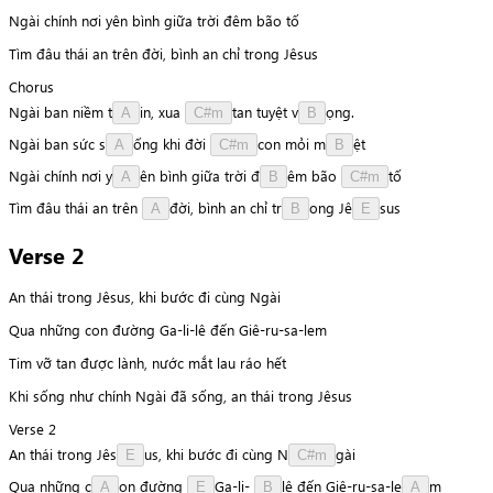
Ngài chính nơi yên bình giữa trời đêm bão tố
Tìm đâu thái an trên đời, bình an chỉ trong Jêsus
Chorus
Ngài
ban
niềm
t
i
n
,
xua
t
a
n
tuyệt
v
ọ
n
g
.
A
C#m
B
Ngài
ban
sức
s
ố
n
g
khi
đời
c
o
n
mỏi
m
ệ
t
A
C#m
B
Ngài
chính
nơi
y
ê
n
bình
giữa
trời
đ
ê
m
bão
t
ố
A
B
C#m
Tìm
đâu
thái
an
trên
đ
ờ
i
,
bình
an
chỉ
t
r
o
n
g
J
ê
s
u
s
A
B
E
Verse 2
An thái trong Jêsus, khi bước đi cùng Ngài
Qua những con đường Ga-li-lê đến Giê-ru-sa-lem
Tim vỡ tan được lành, nước mắt lau ráo hết
Khi sống như chính Ngài đã sống, an thái trong Jêsus
Verse 2
An
thái
trong
J
ê
s
u
s
,
khi
bước
đi
cùng
N
g
à
i
E
C#m
Qua
những
c
o
n
đường
G
a
-
l
i
-
l
ê
đến
G
i
ê
-
r
u
-
s
a
-
l
e
m
A
E
B
A