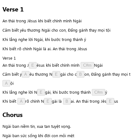
Verse 1
An thái trong Jêsus khi biết chính mình Ngài
Cảm biết yêu thương Ngài cho con, Đấng gánh thay mọi tội
Khi lắng nghe lời Ngài, khi bước trong thánh ý
Khi biết rõ chính Ngài là ai. An thái trong Jêsus
Verse 1
An
thái
trong
J
ê
s
u
s
khi
biết
chính
mình
N
g
à
i
E
C#m
Cảm
biết
y
ê
u
thương
N
g
à
i
cho
c
o
n
,
Đấng
gánh
thay
mọi
t
A
E
B
ộ
i
A
Khi
lắng
nghe
lời
N
g
à
i
,
khi
bước
trong
thánh
ý
E
C#m
Khi
biết
r
õ
chính
N
g
à
i
là
a
i
.
An
thái
trong
J
ê
s
u
s
A
E
B
E
Chorus
Ngài ban niềm tin, xua tan tuyệt vọng.
Ngài ban sức sống khi đời con mỏi mệt