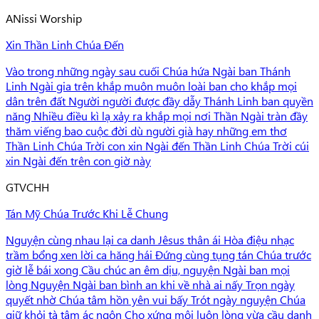
A
Nissi Worship
Xin Thần Linh Chúa Đến
Vào trong những ngày sau cuối Chúa hứa Ngài ban Thánh
Linh Ngài gia trên khắp muôn muôn loài ban cho khắp mọi
dân trên đất Người người được đầy dẫy Thánh Linh ban quyền
năng Nhiều điều kì lạ xảy ra khắp mọi nơi Thần Ngài tràn đầy
thăm viếng bao cuộc đời dù người già hay những em thơ
Thần Linh Chúa Trời con xin Ngài đến Thần Linh Chúa Trời cúi
xin Ngài đến trên con giờ này
G
TVCHH
Tán Mỹ Chúa Trước Khi Lễ Chung
Nguyện cùng nhau lại ca danh Jêsus thân ái Hòa điệu nhạc
trầm bổng xen lời ca hăng hái Đứng cùng tụng tán Chúa trước
giờ lễ bái xong Cầu chúc an êm dịu, nguyện Ngài ban mọi
lòng Nguyện Ngài ban bình an khi về nhà ai nấy Trọn ngày
quyết nhờ Chúa tâm hồn yên vui bấy Trót ngày nguyện Chúa
giữ khỏi tà tâm ác ngôn Cho xứng môi luôn lòng vừa cầu danh