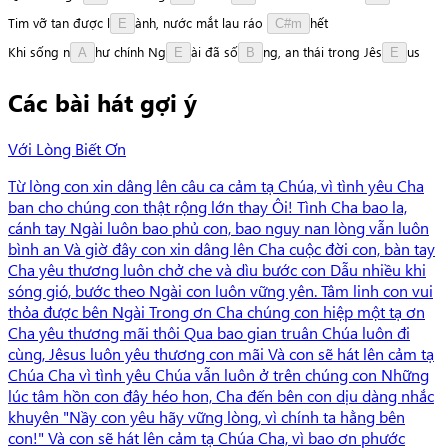
Tim
vỡ
tan
được
l
à
n
h
,
nước
mắt
lau
ráo
h
ế
t
E
C#m
Khi
sống
n
h
ư
chính
N
g
à
i
đã
s
ố
n
g
,
an
thái
trong
J
ê
s
u
s
A
E
B
E
Các bài hát gợi ý
Với Lòng Biết Ơn
Từ lòng con xin dâng lên câu ca cảm tạ Chúa, vì tình yêu Cha
ban cho chúng con thật rộng lớn thay Ôi! Tình Cha bao la,
cánh tay Ngài luôn bao phủ con, bao nguy nan lòng vẫn luôn
bình an Và giờ đây con xin dâng lên Cha cuộc đời con, bàn tay
Cha yêu thương luôn chở che và dìu bước con Dẫu nhiều khi
sóng gió, bước theo Ngài con luôn vững yên. Tâm linh con vui
thỏa được bên Ngài Trong ơn Cha chúng con hiệp một tạ ơn
Cha yêu thương mãi thôi Qua bao gian truân Chúa luôn đi
cùng, Jêsus luôn yêu thương con mãi Và con sẽ hát lên cảm tạ
Chúa Cha vì tình yêu Chúa vẫn luôn ở trên chúng con Những
lúc tâm hồn con đây héo hon, Cha đến bên con dịu dàng nhắc
khuyên "Nầy con yêu hãy vững lòng, vì chính ta hằng bên
con!" Và con sẽ hát lên cảm tạ Chúa Cha, vì bao ơn phước