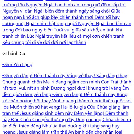
trường tồn Nguyện Ngài ban bình an trong giờ đêm sắp tới
Nguyền vì dân Ngài biến đêm thành ngày sáng chói Giữa
hoạn nạn khổ ách giúp bầy chiên thảnh thơi Đêm tối hay
sương mù, Ngài nhìn thật rạng ngời Nguyện Ngài ban bình an
trong đời bao nguy biến Tươi vui giữa sầu khổ, an tịnh khi
tranh chiến Lúc Ngài truyền kết liễu cả mọi cơn chiến tranh
Kêu chúng tôi đi về đời đời nơi lạc thành
G
Thánh Ca
Đêm Yên Lặng
Đêm yên lặng! Đêm thánh nầy Vắng vẻ thay! Sáng láng thay
Chung quanh chốn Ma-ri đang ngắm con mình Con Trai thánh
rất tươi vui, rất an bình Đương ngơi dưới khung trời vắng Êm
đềm giữa đêm yên lặng Đêm yên lặng! Đêm thánh nầy Bỗng
kẻ chăn hoảng hốt thay Vinh quang thánh ở nơi thiên quốc soi
lòa Muôn thiên sứ hát vang: Ha-lê-lu-gia Cứu Chúa giáng lâm
trần thế Jêsus giáng sinh đêm nầy Đêm yên lặng! Đêm thánh
nầy Đức Chúa Con yêu thương đầy Dung quang Chúa chiếu ra
ân điển thiên đàng Như tia thái dương khi tưng sáng huy
hoàng Jêsus giáng lâm trần thế An bình đến cho nhân loại