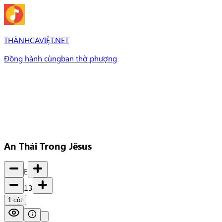
THÁNHCAVIỆT.NET
Đồng hành cùng
ban thờ phượng
Bài Hát
Bài hát
Chủ đề
Set Nhạc
Set nhạc
An Thái Trong Jêsus
E
13
1
cột