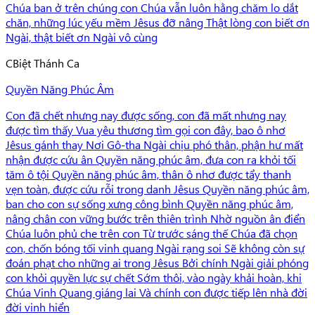
Chúa ban ở trên chúng con Chúa vẫn luôn hằng chăm lo dắt
chăn, những lúc yếu mềm Jêsus đỡ nâng Thật lòng con biết ơn
Ngài, thật biết ơn Ngài vô cùng
C
Biệt Thánh Ca
Quyền Năng Phúc Âm
Con đã chết nhưng nay được sống, con đã mất nhưng nay
được tìm thấy Vua yêu thương tìm gọi con đây, bao ô nhơ
Jêsus gánh thay Nơi Gô-tha Ngài chịu phó thân, phận hư mất
nhận được cứu ân Quyền năng phúc âm, đưa con ra khỏi tối
tăm ô tội Quyền năng phúc âm, thân ô nhơ được tẩy thanh
vẹn toàn, được cứu rỗi trong danh Jêsus Quyền năng phúc âm,
ban cho con sự sống xưng công bình Quyền năng phúc âm,
nâng chân con vững bước trên thiên trình Nhờ nguồn ân điển
Chúa luôn phủ che trên con Từ trước sáng thế Chúa đã chọn
con, chốn bóng tối vinh quang Ngài rạng soi Sẽ không còn sự
đoán phạt cho những ai trong Jêsus Bởi chính Ngài giải phóng
con khỏi quyền lực sự chết Sớm thôi, vào ngày khải hoàn, khi
Chúa Vinh Quang giáng lai Và chính con được tiếp lên nhà đời
đời vinh hiển