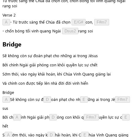
Từ trước sáng thế Chúa đã chọn con, chốn bóng tối vinh quang Ngài
rạng soi
Verse 2
-
Từ
trước
sáng
thế
Chúa
đã
chọn
c
o
n
,
A
E/G#
F#m7
-
chốn
bóng
tối
vinh
quang
Ngài
r
ạ
n
g
soi
Dsus2
Bridge
Sẽ không còn sự đoán phạt cho những ai trong Jêsus
Bởi chính Ngài giải phóng con khỏi quyền lực sự chết
Sớm thôi, vào ngày khải hoàn, khi Chúa Vinh Quang giáng lai
Và chính con được tiếp lên nhà đời đời vinh hiển
Bridge
S
ẽ
không
còn
sự
đ
o
á
n
phạt
cho
n
h
ữ
n
g
ai
trong
J
ê
A
D
E
F#m7
s
u
s
Bởi
c
h
í
n
h
Ngài
giải
p
h
ó
n
g
con
khỏi
q
u
y
ề
n
lực
sự
c
A
D
F#m7
E
h
ế
t
S
ớ
m
thôi,
vào
ngày
k
h
ả
i
hoàn,
khi
C
h
ú
a
Vinh
Quang
giáng
A
D
E