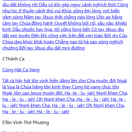
dìu dắt không rời Dẫu có khi gặp nguy cảnh nghịch thời Cũng
như lúc ở thuận cảnh thú vui Khúc sông êm lặng, nơi biển
gầm sóng Nắm tay Jêsus thật chẳng nao lòng Ước ao hằng
cầm tay Chúa đồng hành Quyết không bối rối, sầu não, khiếp
kinh Dẫu phước hay họa, tôi vững lòng tiến Có tay Jêsus dìu
dắt vẹn tuyền Đến khi công việc trên đất vẹn toàn Bởi ơn Cứu
Chúa dạo khúc khải hoàn Chẳng nao tử hà xao sóng nghịch
chướng Bởi tay Jêsus dìu dắt mọi đường
C
Thánh Ca
Cùng Hát Ca Vang
Tất cả hãy hát tôn vinh hiến dâng lên cho Cha muôn đời Ngài
là Vua là Chúa hằng tôn kính thay Cùng hô vang chúc tôn
Ngài, tôn cao Jesus muôn đời. Ha -le - lu -jah! Ngợi khen Cha,
Ha - le - lu - jah! Oh Ngợi khen Cha, Ha - le - lu - jah! Ha -le -
lu - jah! Ngợi khen Cha, Ha - le - lu - jah! Oh Ngợi khen Cha,
Ha - le - lu - jah! Ha - le - lu - jah!
E
Tôn Vinh Thờ Phượng