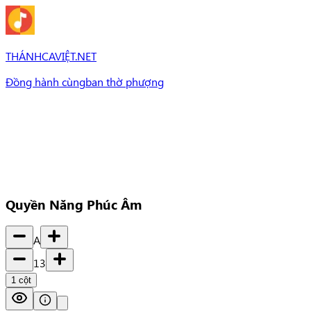
THÁNHCAVIỆT.NET
Đồng hành cùng
ban thờ phượng
Bài Hát
Bài hát
Chủ đề
Set Nhạc
Set nhạc
Quyền Năng Phúc Âm
A
13
1
cột