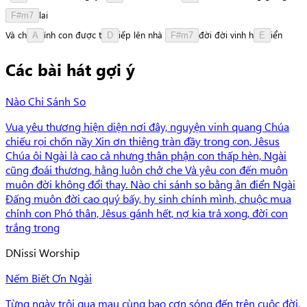
l
a
i
F#m7
Và
c
h
í
n
h
con
được
t
i
ế
p
lên
nhà
đ
ờ
i
đời
vinh
h
i
ể
n
A
D
F#m7
E
Các bài hát gợi ý
Nào Chi Sánh So
Vua yêu thương hiện diện nơi đây, nguyện vinh quang Chúa
chiếu rọi chốn nầy Xin ơn thiêng tràn đầy trong con, Jêsus
Chúa ôi Ngài là cao cả nhưng thân phận con thấp hèn, Ngài
cũng đoái thương, hằng luôn chở che Và yêu con đến muôn
muôn đời không đổi thay. Nào chi sánh so bằng ân điển Ngài
Đấng muôn đời cao quý bấy, hy sinh chính mình, chuộc mua
chính con Phó thân, Jêsus gánh hết, nợ kia trả xong, đời con
trắng trong
D
Nissi Worship
Nếm Biết Ơn Ngài
Từng ngày trôi qua mau cùng bao cơn sóng đến trên cuộc đời.