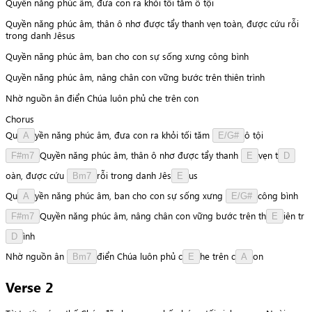
Quyền năng phúc âm, đưa con ra khỏi tối tăm ô tội
Quyền năng phúc âm, thân ô nhơ được tẩy thanh vẹn toàn, được cứu rỗi
trong danh Jêsus
Quyền năng phúc âm, ban cho con sự sống xưng công bình
Quyền năng phúc âm, nâng chân con vững bước trên thiên trình
Nhờ nguồn ân điển Chúa luôn phủ che trên con
Chorus
Q
u
y
ề
n
năng
phúc
âm,
đưa
con
ra
khỏi
tối
tăm
ô
tội
A
E/G#
Q
u
y
ề
n
năng
phúc
âm,
thân
ô
nhơ
được
tẩy
thanh
v
ẹ
n
t
F#m7
E
D
o
à
n
,
được
cứu
r
ỗ
i
trong
danh
J
ê
s
u
s
Bm7
E
Q
u
y
ề
n
năng
phúc
âm,
ban
cho
con
sự
sống
xưng
c
ô
n
g
bình
A
E/G#
Q
u
y
ề
n
năng
phúc
âm,
nâng
chân
con
vững
bước
trên
t
h
i
ê
n
t
r
F#m7
E
ì
n
h
D
Nhờ
nguồn
ân
đ
i
ể
n
Chúa
luôn
phủ
c
h
e
trên
c
o
n
Bm7
E
A
Verse 2