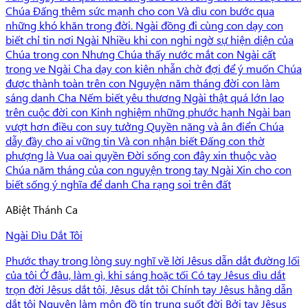
Chúa Đấng thêm sức mạnh cho con Và dìu con bước qua
những khó khăn trong đời. Ngài đồng đi cùng con dạy con
biết chỉ tin nơi Ngài Nhiều khi con nghi ngờ sự hiện diện của
Chúa trong con Nhưng Chúa thấy nước mắt con Ngài cất
trong ve Ngài Cha dạy con kiên nhẫn chờ đợi để ý muốn Chúa
được thành toàn trên con Nguyện năm tháng đời con làm
sáng danh Cha Nếm biết yêu thương Ngài thật quá lớn lao
trên cuộc đời con Kinh nghiệm những phước hạnh Ngài ban
vượt hơn điều con suy tưởng Quyền năng và ân điển Chúa
dẫy đầy cho ai vững tin Và con nhận biết Đấng con thờ
phượng là Vua oai quyền Đời sống con đây xin thuộc vào
Chúa năm tháng của con nguyện trong tay Ngài Xin cho con
biết sống ý nghĩa để danh Cha rạng soi trên đất
A
Biệt Thánh Ca
Ngài Dìu Dắt Tôi
Phước thay trong lòng suy nghĩ về lời Jêsus dẫn dắt đường lối
của tôi Ở đâu, làm gì, khi sáng hoặc tối Có tay Jêsus dìu dắt
trọn đời Jêsus dắt tôi, Jêsus dắt tôi Chính tay Jêsus hằng dẫn
dắt tôi Nguyện làm môn đồ tín trung suốt đời Bởi tay Jêsus