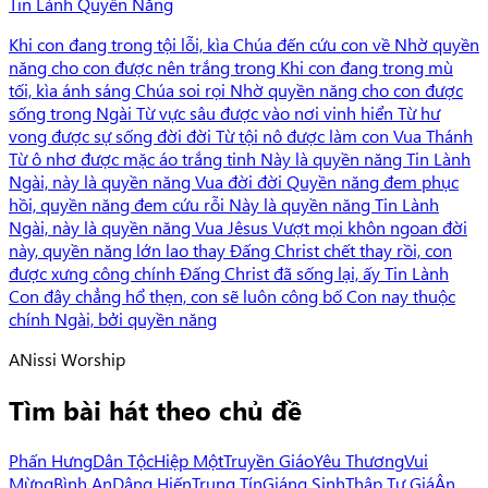
Tin Lành Quyền Năng
Khi con đang trong tội lỗi, kìa Chúa đến cứu con về Nhờ quyền
năng cho con được nên trắng trong Khi con đang trong mù
tối, kìa ánh sáng Chúa soi rọi Nhờ quyền năng cho con được
sống trong Ngài Từ vực sâu được vào nơi vinh hiển Từ hư
vong được sự sống đời đời Từ tội nô được làm con Vua Thánh
Từ ô nhơ được mặc áo trắng tinh Này là quyền năng Tin Lành
Ngài, này là quyền năng Vua đời đời Quyền năng đem phục
hồi, quyền năng đem cứu rỗi Này là quyền năng Tin Lành
Ngài, này là quyền năng Vua Jêsus Vượt mọi khôn ngoan đời
này, quyền năng lớn lao thay Đấng Christ chết thay rồi, con
được xưng công chính Đấng Christ đã sống lại, ấy Tin Lành
Con đây chẳng hổ thẹn, con sẽ luôn công bố Con nay thuộc
chính Ngài, bởi quyền năng
A
Nissi Worship
Tìm bài hát theo chủ đề
Phấn Hưng
Dân Tộc
Hiệp Một
Truyền Giáo
Yêu Thương
Vui
Mừng
Bình An
Dâng Hiến
Trung Tín
Giáng Sinh
Thập Tự Giá
Ân