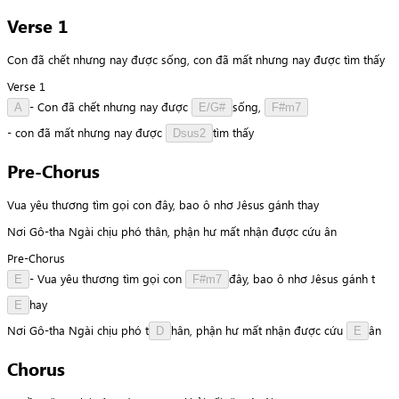
Verse 1
Con đã chết nhưng nay được sống, con đã mất nhưng nay được tìm thấy
Verse 1
-
Con
đã
chết
nhưng
nay
được
s
ố
n
g
,
A
E/G#
F#m7
-
con
đã
mất
nhưng
nay
được
t
ì
m
thấy
Dsus2
Pre-Chorus
Vua yêu thương tìm gọi con đây, bao ô nhơ Jêsus gánh thay
Nơi Gô-tha Ngài chịu phó thân, phận hư mất nhận được cứu ân
Pre-Chorus
-
Vua
yêu
thương
tìm
gọi
con
đ
â
y
,
bao
ô
nhơ
Jêsus
gánh
t
E
F#m7
h
a
y
E
Nơi
Gô-tha
Ngài
chịu
phó
t
h
â
n
,
phận
hư
mất
nhận
được
cứu
â
n
D
E
Chorus