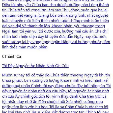
Điều tôi nhu yếu Chúa ban cho dư dật dường nào Lòng thành
tín Chúa trên tôi rộng lớn làm sao Thu, đông, xuân qua hạ lại
đến tám tiết vãng lai Giăng bủa trên không, tinh, nhật nguyệt
luân chuyển mãi Toàn thiên nhiên giới chứng minh luôn thiên
đại vạn đại Về thành tín lớn, khoan nhân, yêu thương trong
Ngài Tâm tôi yên vui tội được xóa, hưởng mãi cứu ân Cha chí
nhân luôn hiện diện dạy khuyên đưa dẫn Ngày nay sức mới,
suốt tương lai hy vọng rạng ngần Hằng vui hưởng phước, tâm
linh thỏa mãn muôn phần
C
Thánh Ca
Tôi Đây Nguyên Ác Nhân Nhờ Ơn Cứu
Muôn sự nay tôi có thảy do Chúa thiên thượng Ngay từ khi tin
Chúa phước ban xuống vô lượng Khoe mình và kiêu hãnh kể
dường bụi phấn Chính tôi nay được chuộc đây bởi hồng ân Tôi
đây nguyên ác nhân nhờ ơn cứu Nầy, tôi nguyên ác nhân nhờ
ơn cứu Ấy chính gốc tích tôi, vinh thay danh Cha trên trời Là
tội nhân duy nhờ ân điển chuộc thôi Xưa nhiệt cuồng, ngu
ngốc, tâm linh vốn hư hoại Tôi lìa xa Chân Chúa bước theo lối
lạc loài Nay nhờ Jêsus kiếm, dắt đường trực tấn Chính tôi nay