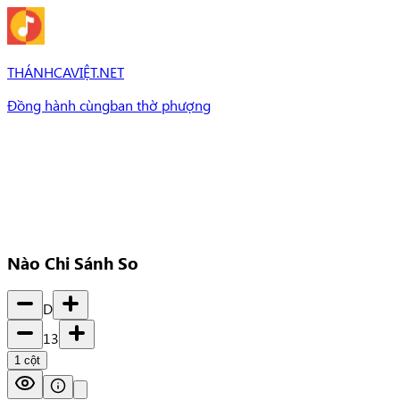
THÁNHCAVIỆT.NET
Đồng hành cùng
ban thờ phượng
Bài Hát
Bài hát
Chủ đề
Set Nhạc
Set nhạc
Nào Chi Sánh So
D
13
1
cột