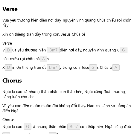
Verse
Vua yêu thương hiện diện nơi đây, nguyện vinh quang Chúa chiếu rọi chốn
nầy
Xin ơn thiêng tràn đầy trong con, Jêsus Chúa ôi
Verse
V
u
a
yêu
thương
hiện
d
i
ệ
n
nơi
đây,
nguyện
vinh
quang
C
D
Bm7
G
h
ú
a
chiếu
rọi
chốn
n
ầ
y
A
X
i
n
ơn
thiêng
tràn
đ
ầ
y
trong
con,
J
ê
s
u
s
Chúa
ô
i
D
Bm7
G
A
Chorus
Ngài là cao cả nhưng thân phận con thấp hèn, Ngài cũng đoái thương,
hằng luôn chở che
Và yêu con đến muôn muôn đời không đổi thay. Nào chi sánh so bằng ân
điển Ngài
Chorus
Ngài
là
cao
c
ả
nhưng
thân
phận
c
o
n
thấp
hèn,
Ngài
cũng
đ
o
á
G
Bm7