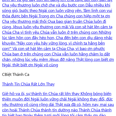
Cha yêu thương luôn chở che và dìu bước con Dẫu nhiều khi
sóng gió, bước theo Ngài con luôn vững yên. Tâm linh con vui
thỏa được bên Ngài Trong ơn Cha chúng con hiệp một tạ ơn
Cha yêu thương mãi thôi Qua bao gian truân Chúa luôn đi
cùng, Jêsus luôn yêu thương con mãi Và con sẽ hát lên cảm tạ
Chúa Cha vì tình yêu Chúa vẫn luôn ở trên chúng con Những
lúc tâm hồn con đây héo hon, Cha đến bên con dịu dàng nhắc
khuyên "Nầy con yêu hãy vững lòng, vì chính ta hằng bên
con!" Và con sẽ hát lên cảm tạ Chúa Cha, vì bao ơn phước
Chúa ban ở trên chúng con Chúa vẫn luôn hằng chăm lo dắt
chăn, những lúc yếu mềm Jêsus đỡ nâng Thật lòng con biết ơn
Ngài, thật biết ơn Ngài vô cùng
C
Biệt Thánh Ca
Thành Tín Chúa Rất Lớn Thay
Giê-hô-va ôi, sự thành tín Chúa rất lớn thay Không bóng biến
thiên muôn đời Ngài luôn vững chãi Ngài không thay đổi, đức
yêu thương vô cùng rộng dài Thật xưa đã có, hôm nay, mai sau
còn hoài Thánh Chúa thành tín dường nào Thánh Chúa thành
tín biết bao Ngày thêm tươi mới lòng tôi cảm thấy ơn dào