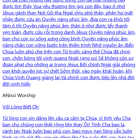
được tìm thấy Vua yêu thương tìm gọi con đây, bao ô nhơ
Jêsus gánh thay Nơi Gô-tha Ngài chịu phó thân, phận hư mất
nhận được cứu ân Quyền năng phúc âm, đưa con ra khỏi tối
tăm ô tội Quyền năng phúc âm, thân ô nhơ được tẩy thanh
vẹn toàn, được cứu rỗi trong danh Jêsus Quyền năng phúc âm,
ban cho con sự sống xưng công bình Quyền năng phúc âm,
nâng chân con vững bước trên thiên trình Nhờ nguồn ân điển
Chúa luôn phủ che trên con Từ trước sáng thế Chúa đã chọn
con, chốn bóng tối vinh quang Ngài rạng soi Sẽ không còn sự
đoán phạt cho những ai trong Jêsus Bởi chính Ngài giải phóng
con khỏi quyền lực sự chết Sớm thôi, vào ngày khải hoàn, khi
Chúa Vinh Quang giáng lai Và chính con được tiếp lên nhà đời
đời vinh hiển
A
Nissi Worship
Với Lòng Biết Ơn
Từ lòng con xin dâng lên câu ca cảm tạ Chúa, vì tình yêu Cha
ban cho chúng con thật rộng lớn thay Ôi! Tình Cha bao la,
cánh tay Ngài luôn bao phủ con, bao nguy nan lòng vẫn luôn
bình an Và giờ đây con xin dâng lên Cha cuộc đời con, bàn tay