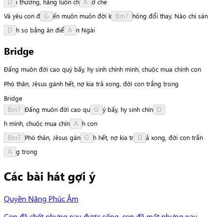
i
thương,
hằng
luôn
c
h
ở
che
D
A
Và
yêu
con
đ
ế
n
muôn
muôn
đời
k
h
ô
n
g
đổi
thay.
Nào
chi
s
á
n
G
Bm7
h
so
bằng
ân
đ
i
ể
n
Ngài
D
A
Bridge
Đấng muôn đời cao quý bấy, hy sinh chính mình, chuộc mua chính con
Phó thân, Jêsus gánh hết, nợ kia trả xong, đời con trắng trong
Bridge
Đ
ấ
n
g
muôn
đời
cao
q
u
ý
bấy,
hy
sinh
c
h
í
n
Bm7
G
D
h
mình,
chuộc
mua
c
h
í
n
h
con
A
P
h
ó
thân,
Jêsus
g
á
n
h
hết,
nợ
kia
t
r
ả
xong,
đời
con
t
r
ắ
n
Bm7
G
D
g
trong
A
Các bài hát gợi ý
Quyền Năng Phúc Âm
Con đã chết nhưng nay được sống, con đã mất nhưng nay