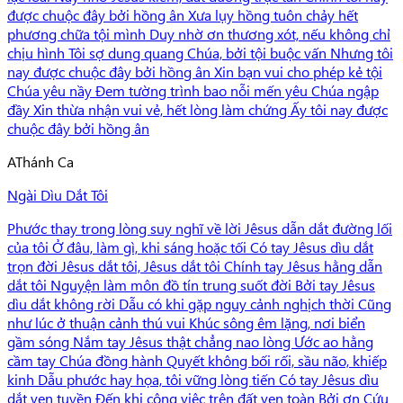
được chuộc đây bởi hồng ân Xưa lụy hồng tuôn chảy hết
phương chữa tội mình Duy nhờ ơn thương xót, nếu không chỉ
chịu hình Tôi sợ dung quang Chúa, bởi tội buộc vấn Nhưng tôi
nay được chuộc đây bởi hồng ân Xin bạn vui cho phép kẻ tội
Chúa yêu nầy Đem tường trình bao nỗi mến yêu Chúa ngập
đầy Xin thừa nhận vui vẻ, hết lòng làm chứng Ấy tôi nay được
chuộc đây bởi hồng ân
A
Thánh Ca
Ngài Dìu Dắt Tôi
Phước thay trong lòng suy nghĩ về lời Jêsus dẫn dắt đường lối
của tôi Ở đâu, làm gì, khi sáng hoặc tối Có tay Jêsus dìu dắt
trọn đời Jêsus dắt tôi, Jêsus dắt tôi Chính tay Jêsus hằng dẫn
dắt tôi Nguyện làm môn đồ tín trung suốt đời Bởi tay Jêsus
dìu dắt không rời Dẫu có khi gặp nguy cảnh nghịch thời Cũng
như lúc ở thuận cảnh thú vui Khúc sông êm lặng, nơi biển
gầm sóng Nắm tay Jêsus thật chẳng nao lòng Ước ao hằng
cầm tay Chúa đồng hành Quyết không bối rối, sầu não, khiếp
kinh Dẫu phước hay họa, tôi vững lòng tiến Có tay Jêsus dìu
dắt vẹn tuyền Đến khi công việc trên đất vẹn toàn Bởi ơn Cứu