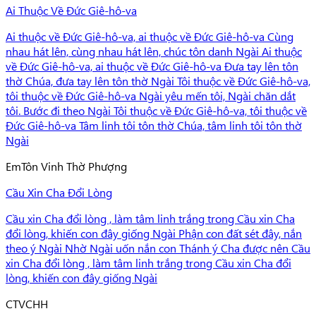
Ai Thuộc Về Đức Giê-hô-va
Ai thuộc về Đức Giê-hô-va, ai thuộc về Đức Giê-hô-va Cùng
nhau hát lên, cùng nhau hát lên, chúc tôn danh Ngài Ai thuộc
về Đức Giê-hô-va, ai thuộc về Đức Giê-hô-va Đưa tay lên tôn
thờ Chúa, đưa tay lên tôn thờ Ngài Tôi thuộc về Đức Giê-hô-va,
tôi thuộc về Đức Giê-hô-va Ngài yêu mến tôi, Ngài chăn dắt
tôi. Bước đi theo Ngài Tôi thuộc về Đức Giê-hô-va, tôi thuộc về
Đức Giê-hô-va Tâm linh tôi tôn thờ Chúa, tâm linh tôi tôn thờ
Ngài
Em
Tôn Vinh Thờ Phượng
Cầu Xin Cha Đổi Lòng
Cầu xin Cha đổi lòng , làm tâm linh trắng trong Cầu xin Cha
đổi lòng, khiến con đây giống Ngài Phận con đất sét đây, nắn
theo ý Ngài Nhờ Ngài uốn nắn con Thánh ý Cha được nên Cầu
xin Cha đổi lòng , làm tâm linh trắng trong Cầu xin Cha đổi
lòng, khiến con đây giống Ngài
C
TVCHH