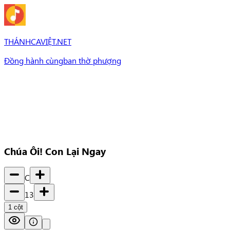
THÁNHCAVIỆT.NET
Đồng hành cùng
ban thờ phượng
Bài Hát
Bài hát
Chủ đề
Set Nhạc
Set nhạc
Chúa Ôi! Con Lại Ngay
C
13
1
cột