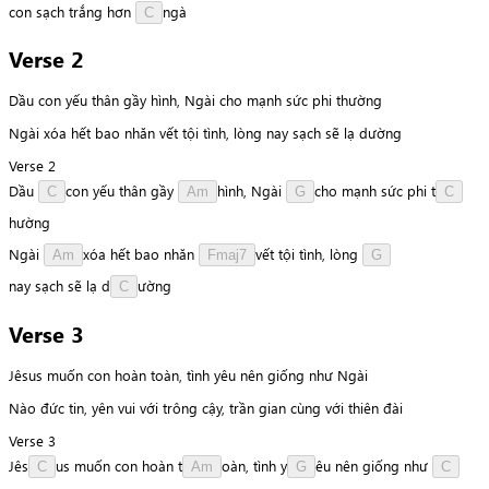
c
o
n
sạch
trắng
hơn
n
g
à
C
Verse 2
Dầu con yếu thân gầy hình, Ngài cho mạnh sức phi thường
Ngài xóa hết bao nhăn vết tội tình, lòng nay sạch sẽ lạ dường
Verse 2
Dầu
c
o
n
yếu
thân
gầy
h
ì
n
h
,
Ngài
c
h
o
mạnh
sức
phi
t
C
Am
G
C
h
ư
ờ
n
g
Ngài
x
ó
a
hết
bao
nhăn
v
ế
t
tội
tình,
lòng
Am
Fmaj7
G
n
a
y
sạch
sẽ
lạ
d
ư
ờ
n
g
C
Verse 3
Jêsus muốn con hoàn toàn, tình yêu nên giống như Ngài
Nào đức tin, yên vui với trông cậy, trần gian cùng với thiên đài
Verse 3
J
ê
s
u
s
muốn
con
hoàn
t
o
à
n
,
tình
y
ê
u
nên
giống
như
C
Am
G
C