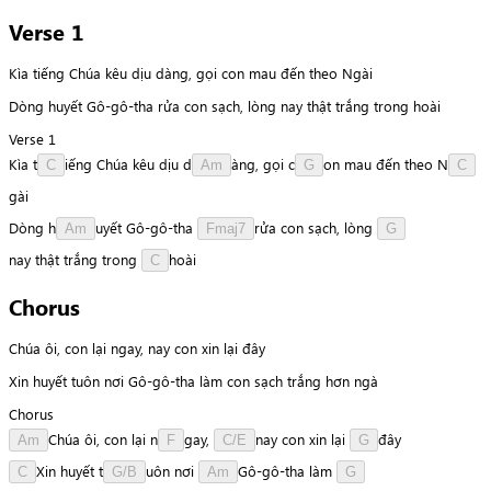
Verse 1
Kìa tiếng Chúa kêu dịu dàng, gọi con mau đến theo Ngài
Dòng huyết Gô-gô-tha rửa con sạch, lòng nay thật trắng trong hoài
Verse 1
Kìa
t
i
ế
n
g
Chúa
kêu
dịu
d
à
n
g
,
gọi
c
o
n
mau
đến
theo
N
C
Am
G
C
g
à
i
Dòng
h
u
y
ế
t
Gô-gô-tha
r
ử
a
con
sạch,
lòng
Am
Fmaj7
G
n
a
y
thật
trắng
trong
h
o
à
i
C
Chorus
Chúa ôi, con lại ngay, nay con xin lại đây
Xin huyết tuôn nơi Gô-gô-tha làm con sạch trắng hơn ngà
Chorus
C
h
ú
a
ôi,
con
lại
n
g
a
y
,
n
a
y
con
xin
lại
đ
â
y
Am
F
C/E
G
X
i
n
huyết
t
u
ô
n
nơi
G
ô
-
g
ô
-
t
h
a
làm
C
G/B
Am
G