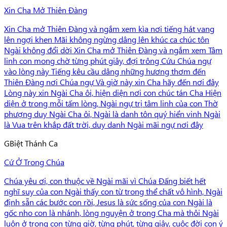
Xin Cha Mở Thiên Đàng
Xin Cha mở Thiên Đàng và ngắm xem kìa nơi tiếng hát vang
lên ngợi khen Mãi không ngừng dâng lên khúc ca chúc tôn
Ngài không đổi dời Xin Cha mở Thiên Đàng và ngắm xem Tâm
linh con mong chờ từng phút giây, đợi trông Cứu Chúa ngự
vào lòng này Tiếng kêu cầu dâng những hương thơm đến
Thiên Đàng nơi Chúa ngự Và giờ này xin Cha hãy đến nơi đây
Lòng này xin Ngài Cha ôi, hiện diện nơi con chúc tán Cha Hiện
diện ở trong mỗi tấm lòng, Ngài ngự trị tâm linh của con Thờ
phượng duy Ngài Cha ôi, Ngài là danh tôn quý hiển vinh Ngài
là Vua trên khắp đất trời, duy danh Ngài mãi ngự nơi đây
G
Biệt Thánh Ca
Cứ Ở Trong Chúa
Chúa yêu ơi, con thuộc về Ngài mãi vì Chúa Đấng biết hết
nghĩ suy của con Ngài thấy con từ trong thể chất vô hình, Ngài
định sẵn các bước con rồi, Jesus là sức sống của con Ngài là
gốc nho con là nhánh, lòng nguyện ở trong Cha mà thôi Ngài
luôn ở trong con từng giờ, từng phút, từng giây, cuộc đời con ý