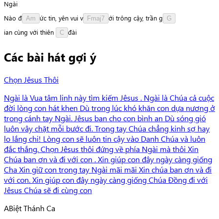
N
g
à
i
Nào
đ
ứ
c
tin,
yên
vui
v
ớ
i
trông
cậy,
trần
g
Am
Fmaj7
G
i
a
n
cùng
với
thiên
đ
à
i
C
Các bài hát gợi ý
Chọn Jêsus Thôi
Ngài là Vua tâm linh này tìm kiếm Jêsus . Ngài là Chúa cả cuộc
đời lòng con hát khen Dù trong lúc khó khăn con dựa nương ở
trong cánh tay Ngài. Jêsus ban cho con bình an Dù sóng gió
luôn vây chặt mỗi bước đi. Trong tay Chúa chẳng kinh sợ hay
lo lắng chi! Lòng con sẽ luôn tin cậy vào Danh Chúa và luôn
đắc thắng. Chọn Jêsus thôi đứng về phía Ngài mà thôi Xin
Chúa ban ơn và đi với con . Xin giúp con đây ngày càng giống
Cha Xin giữ con trong tay Ngài mãi mãi Xin chúa ban ơn và đi
với con. Xin giúp con đây ngày càng giống Chúa Đồng đi với
Jêsus Chúa sẽ đi cùng con
A
Biệt Thánh Ca