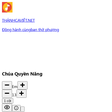
THÁNHCAVIỆT.NET
Đồng hành cùng
ban thờ phượng
Bài Hát
Bài hát
Chủ đề
Set Nhạc
Set nhạc
Chúa Quyền Năng
Em
13
1
cột