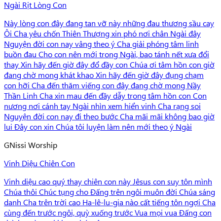
Ngài Rịt Lòng Con
Này lòng con đây đang tan vỡ này những đau thương sầu cay
Ôi Cha yêu chốn Thiên Thượng xin phó nơi chân Ngài đây
Nguyện đời con nay vâng theo ý Cha giải phóng tâm linh
buồn đau Cho con nên mới trong Ngài, bao tánh nết xưa đổi
thay Xin hãy đến giờ đây đổ đầy con Chúa ơi tâm hồn con giờ
đang chờ mong khát khao Xin hãy đến giờ đây đụng chạm
con hỡi Cha đến thăm viếng con đây đang chờ mong Nầy
Thần Linh Cha xin mau đến đầy dẫy trong tâm hồn con Con
nương nơi cánh tay Ngài nhìn xem hiển vinh Cha rạng soi
Nguyện đời con nay đi theo bước Cha mãi mãi không bao giờ
lui Đây con xin Chúa tôi luyện làm nên mới theo ý Ngài
G
Nissi Worship
Vinh Diệu Chiên Con
Vinh diệu cao quý thay chiên con này Jêsus con suy tôn mình
Chúa thôi Chúc tụng cho Đấng trên ngôi muôn đời Chúa sáng
danh Cha trên trời cao Ha-lê-lu-gia nào cất tiếng tôn ngợi Cha
cùng đến trước ngôi, quỳ xuống trước Vua mọi vua Đấng con