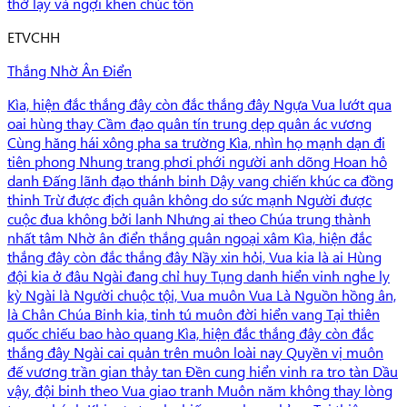
thờ lạy và ngợi khen chúc tôn
E
TVCHH
Thắng Nhờ Ân Điển
Kìa, hiện đắc thắng đây còn đắc thắng đây Ngựa Vua lướt qua
oai hùng thay Cầm đạo quân tín trung dẹp quân ác vương
Cùng hăng hái xông pha sa trường Kìa, nhìn họ mạnh dạn đi
tiên phong Nhung trang phơi phới người anh dõng Hoan hô
danh Đấng lãnh đạo thánh binh Dậy vang chiến khúc ca đồng
thinh Trừ được địch quân không do sức mạnh Người được
cuộc đua không bởi lanh Nhưng ai theo Chúa trung thành
nhất tâm Nhờ ân điển thắng quân ngoại xâm Kìa, hiện đắc
thắng đây còn đắc thắng đây Nầy xin hỏi, Vua kia là ai Hùng
đội kia ở đâu Ngài đang chỉ huy Tụng danh hiển vinh nghe ly
kỳ Ngài là Người chuộc tội, Vua muôn Vua Là Nguồn hồng ân,
là Chân Chúa Binh kia, tinh tú muôn đời hiển vang Tại thiên
quốc chiếu bao hào quang Kìa, hiện đắc thắng đây còn đắc
thắng đây Ngài cai quản trên muôn loài nay Quyền vị muôn
đế vương trần gian thảy tan Đền cung hiển vinh ra tro tàn Dầu
vậy, đội binh theo Vua giao tranh Muôn năm không thay lòng