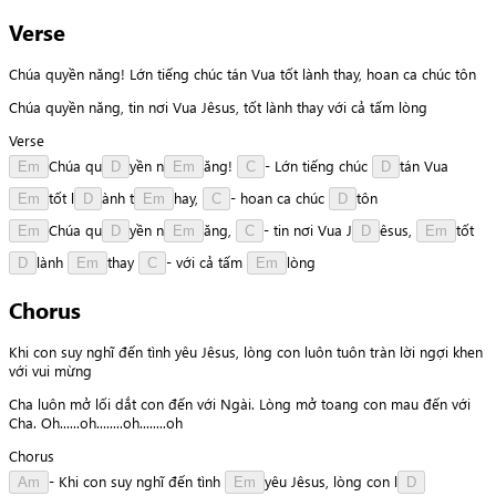
Verse
Chúa quyền năng! Lớn tiếng chúc tán Vua tốt lành thay, hoan ca chúc tôn
Chúa quyền năng, tin nơi Vua Jêsus, tốt lành thay với cả tấm lòng
Verse
C
h
ú
a
q
u
y
ề
n
n
ă
n
g
!
-
Lớn
tiếng
chúc
t
á
n
Vua
Em
D
Em
C
D
t
ố
t
l
à
n
h
t
h
a
y
,
-
hoan
ca
chúc
t
ô
n
Em
D
Em
C
D
C
h
ú
a
q
u
y
ề
n
n
ă
n
g
,
-
tin
nơi
Vua
J
ê
s
u
s
,
t
ố
t
Em
D
Em
C
D
Em
l
à
n
h
t
h
a
y
-
với
cả
tấm
l
ò
n
g
D
Em
C
Em
Chorus
Khi con suy nghĩ đến tình yêu Jêsus, lòng con luôn tuôn tràn lời ngợi khen
với vui mừng
Cha luôn mở lối dắt con đến với Ngài. Lòng mở toang con mau đến với
Cha. Oh......oh........oh........oh
Chorus
-
Khi
con
suy
nghĩ
đến
tình
y
ê
u
Jêsus,
lòng
con
l
Am
Em
D