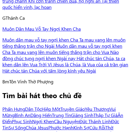
trung chánh Khi cơn tranh chiến qua, họ nghỉ an Tại thiên
quốc hiển vinh, lạc hoan
G
Thánh Ca
Muôn Dân Mau Vỗ Tay Ngợi Khen Cha
Muôn dân mau vỗ tay ngợi khen Cha Ta mau vang lên muôn
tiếng thắng trận cho Ngài Muôn dân mau vỗ tay ngợi khen
Cha Ta mau vang lên muôn tiếng thắng trận cho Vua Nào
đồng chúc tụng ngợi khen Ngài nay Hát chúc tán Chúa, ta ca
khen dân lên Vua Trời Vì Jêsus là Chúa, là Vua của cả trần gian
Hát chúc tán Chúa với tấm lòng kính yêu Ngài
Bm
Tôn Vinh Thờ Phượng
Tìm bài hát theo chủ đề
Phấn Hưng
Dân Tộc
Hiệp Một
Truyền Giáo
Yêu Thương
Vui
Mừng
Bình An
Dâng Hiến
Trung Tín
Giáng Sinh
Thập Tự Giá
Ân
Điển
Phục Sinh
Ngợi Khen
Cầu Nguyện
Đức Thánh Linh
Đức
Tin
Sự Sống
Chúa Jêsus
Phước Hạnh
Kính Sợ
Cứu Rỗi
Thờ