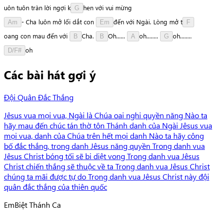
u
ô
n
tuôn
tràn
lời
ngợi
k
h
e
n
với
vui
mừng
G
-
Cha
luôn
mở
lối
dắt
con
đ
ế
n
với
Ngài.
Lòng
mở
t
Am
Em
F
o
a
n
g
con
mau
đến
với
C
h
a
.
O
h
.
.
.
.
.
.
o
h
.
.
.
.
.
.
.
.
o
h
.
.
.
.
.
.
.
.
B
B
A
G
o
h
D/F#
Các bài hát gợi ý
Đội Quân Đắc Thắng
Jêsus vua mọi vua, Ngài là Chúa oai nghi quyền năng Nào ta
hãy mau đến chúc tán thờ tôn Thánh danh của Ngài Jêsus vua
mọi vua, danh của Chúa trên hết mọi danh Nào ta hãy công
bố đắc thắng, trong danh Jêsus năng quyền Trong danh vua
Jêsus Christ bóng tối sẽ bi diệt vong Trong danh vua Jêsus
Christ chiến thắng sẽ thuộc về ta Trong danh vua Jêsus Christ
chúng ta mãi được tự do Trong danh vua Jêsus Christ này đội
quân đắc thắng của thiên quốc
Em
Biệt Thánh Ca