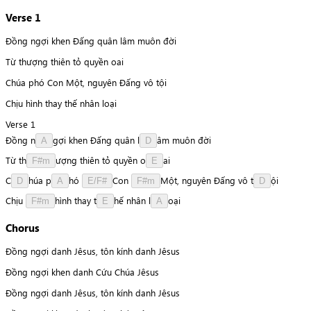
Verse 1
Đồng ngợi khen Đấng quân lâm muôn đời
Từ thượng thiên tỏ quyền oai
Chúa phó Con Một, nguyên Đấng vô tội
Chịu hình thay thế nhân loại
Verse 1
Đồng
n
g
ợ
i
khen
Đấng
quân
l
â
m
muôn
đời
A
D
Từ
t
h
ư
ợ
n
g
thiên
tỏ
quyền
o
a
i
F#m
E
C
h
ú
a
p
h
ó
C
o
n
M
ộ
t
,
nguyên
Đấng
vô
t
ộ
i
D
A
E/F#
F#m
D
Chịu
h
ì
n
h
thay
t
h
ế
nhân
l
o
ạ
i
F#m
E
A
Chorus
Đồng ngợi danh Jêsus, tôn kính danh Jêsus
Đồng ngợi khen danh Cứu Chúa Jêsus
Đồng ngợi danh Jêsus, tôn kính danh Jêsus