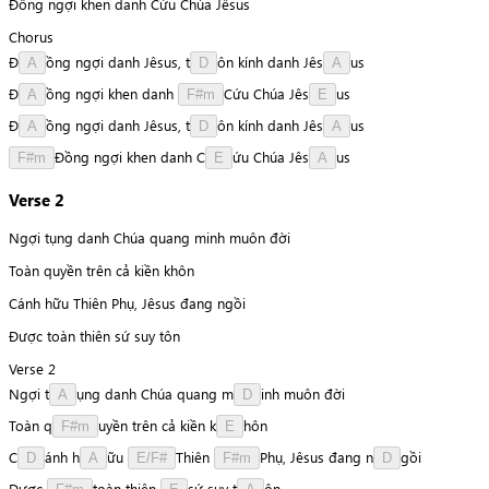
Đồng ngợi khen danh Cứu Chúa Jêsus
Chorus
Đ
ồ
n
g
ngợi
danh
Jêsus,
t
ô
n
kính
danh
J
ê
s
u
s
A
D
A
Đ
ồ
n
g
ngợi
khen
danh
C
ứ
u
Chúa
J
ê
s
u
s
A
F#m
E
Đ
ồ
n
g
ngợi
danh
Jêsus,
t
ô
n
kính
danh
J
ê
s
u
s
A
D
A
Đ
ồ
n
g
ngợi
khen
danh
C
ứ
u
Chúa
J
ê
s
u
s
F#m
E
A
Verse 2
Ngợi tụng danh Chúa quang minh muôn đời
Toàn quyền trên cả kiền khôn
Cánh hữu Thiên Phụ, Jêsus đang ngồi
Được toàn thiên sứ suy tôn
Verse 2
Ngợi
t
ụ
n
g
danh
Chúa
quang
m
i
n
h
muôn
đời
A
D
Toàn
q
u
y
ề
n
trên
cả
kiền
k
h
ô
n
F#m
E
C
á
n
h
h
ữ
u
T
h
i
ê
n
P
h
ụ
,
Jêsus
đang
n
g
ồ
i
D
A
E/F#
F#m
D
Được
t
o
à
n
thiên
s
ứ
suy
t
ô
n