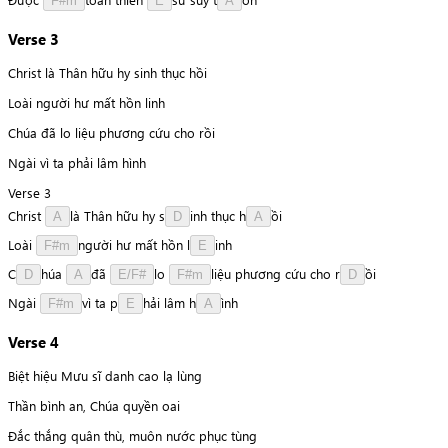
F#m
E
A
Verse 3
Christ là Thân hữu hy sinh thục hồi
Loài người hư mất hồn linh
Chúa đã lo liệu phương cứu cho rồi
Ngài vì ta phải lâm hình
Verse 3
Christ
l
à
Thân
hữu
hy
s
i
n
h
thục
h
ồ
i
A
D
A
Loài
n
g
ư
ờ
i
hư
mất
hồn
l
i
n
h
F#m
E
C
h
ú
a
đ
ã
l
o
l
i
ệ
u
phương
cứu
cho
r
ồ
i
D
A
E/F#
F#m
D
Ngài
v
ì
ta
p
h
ả
i
lâm
h
ì
n
h
F#m
E
A
Verse 4
Biệt hiệu Mưu sĩ danh cao lạ lùng
Thần bình an, Chúa quyền oai
Đắc thắng quân thù, muôn nước phục tùng