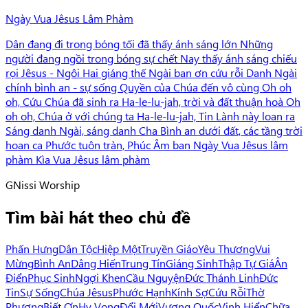
Ngày Vua Jêsus Lâm Phàm
Dân đang đi trong bóng tối đã thấy ánh sáng lớn Những
người đang ngồi trong bóng sự chết Nay thấy ánh sáng chiếu
rọi Jêsus - Ngôi Hai giáng thế Ngài ban ơn cứu rỗi Danh Ngài
chính bình an - sự sống Quyền của Chúa đến vô cùng Oh oh
oh, Cứu Chúa đã sinh ra Ha-le-lu-jah, trời và đất thuận hoà Oh
oh oh, Chúa ở với chúng ta Ha-le-lu-jah, Tin Lành này loan ra
Sáng danh Ngài, sáng danh Cha Bình an dưới đất, các tầng trời
hoan ca Phước tuôn tràn, Phúc Âm ban Ngày Vua Jêsus lâm
phàm Kìa Vua Jêsus lâm phàm
G
Nissi Worship
Tìm bài hát theo chủ đề
Phấn Hưng
Dân Tộc
Hiệp Một
Truyền Giáo
Yêu Thương
Vui
Mừng
Bình An
Dâng Hiến
Trung Tín
Giáng Sinh
Thập Tự Giá
Ân
Điển
Phục Sinh
Ngợi Khen
Cầu Nguyện
Đức Thánh Linh
Đức
Tin
Sự Sống
Chúa Jêsus
Phước Hạnh
Kính Sợ
Cứu Rỗi
Thờ
Phượng
Biết Ơn
Hy Vọng
Đổi Mới
Vương Quốc
Vinh Hiển
Chữa