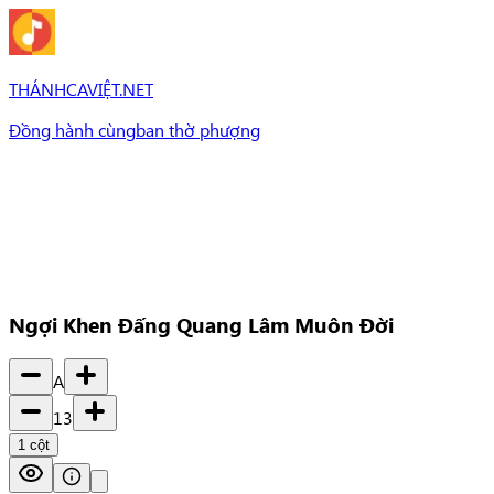
THÁNHCAVIỆT.NET
Đồng hành cùng
ban thờ phượng
Bài Hát
Bài hát
Chủ đề
Set Nhạc
Set nhạc
Ngợi Khen Đấng Quang Lâm Muôn Đời
A
13
1
cột