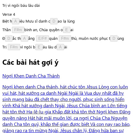
Trị vì ngôi báu lâu dài
Verse 4
Biệt
h
i
ệ
u
Mưu
sĩ
danh
c
a
o
lạ
lùng
A
D
Thần
b
ì
n
h
an,
Chúa
quyền
o
a
i
F#m
E
Đ
ắ
c
t
h
ắ
n
g
q
u
â
n
t
h
ù
,
muôn
nước
phục
t
ù
n
g
D
A
E/F#
F#m
D
Trị
v
ì
ngôi
b
á
u
lâu
d
à
i
F#m
E
A
Các bài hát gợi ý
Ngợi Khen Danh Cha Thánh
Ngợi khen danh Cha thánh, hát chúc tôn Jêsus Lòng con luôn
vui hát, hát xướng ca danh Ngài Ngài là Vua duy nhất đã hy
sinh mạng báu đã chết thay cho người, phục sinh sống hiển
vinh Khá hát xướng danh Ngài, Jêsus Chúa bình an Lớn tiếng
hát tôn thờ Ha-lê-lu-gia Khắp đất khá tôn thờ Ngợi khen Đấng
quyền năng Hát hát mãi muôn lời, ca ngợi Chúa Cha Nguyện
danh Cha tôn quý, khắp thế gian được biết Và con nay rao báo,
giảng rao ra tin mừng Ngài, Jêsus chân lý, Đấng hứa ban sự