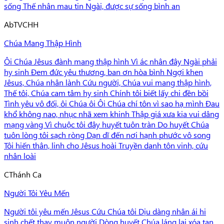
sống Thế nhân mau tin Ngài, được sự sống bình an
Ab
TVCHH
Chúa Mang Thập Hình
Ôi Chúa Jêsus đành mang thập hình Vì ác nhân đây Ngài phải
hy sinh Đem đức yêu thương, ban ơn hòa bình Ngợi khen
Jêsus, Chúa nhân lành Cứu người, Chúa vui mang thập hình,
Thế tôi, Chúa cam tâm hy sinh Chính tôi biết lấy chi đền bồi
Tình yêu vô đối, ôi Chúa ôi Ôi Chúa chí tôn vì sao hạ mình Đau
khổ không nao, nhục nhã xem khinh Thập giá xưa kia vui dâng
mạng vàng Vì chuộc tôi đây huyết tuôn tràn Do huyết Chúa
tuôn lòng tôi sạch ròng Dạn dĩ đến nơi hạnh phước vô song
Tôi hiến thân, linh cho Jêsus hoài Truyền danh tôn vinh, cứu
nhân loài
C
Thánh Ca
Người Tôi Yêu Mến
Người tôi yêu mến Jêsus Cứu Chúa tôi Dịu dàng nhân ái hi
sinh chết thay muôn người Dòng huyết Chúa láng lai xóa tan