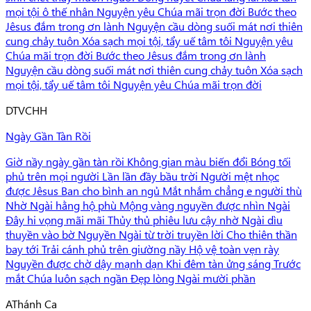
mọi tội ô thế nhân Nguyện yêu Chúa mãi trọn đời Bước theo
Jêsus đắm trong ơn lành Nguyện cầu dòng suối mát nơi thiên
cung chảy tuôn Xóa sạch mọi tội, tẩy uế tâm tôi Nguyện yêu
Chúa mãi trọn đời Bước theo Jêsus đắm trong ơn lành
Nguyện cầu dòng suối mát nơi thiên cung chảy tuôn Xóa sạch
mọi tội, tẩy uế tâm tôi Nguyện yêu Chúa mãi trọn đời
D
TVCHH
Ngày Gần Tàn Rồi
Giờ nầy ngày gần tàn rồi Không gian màu biến đổi Bóng tối
phủ trên mọi người Lần lần đầy bầu trời Người mệt nhọc
được Jêsus Ban cho bình an ngủ Mắt nhắm chẳng e người thù
Nhờ Ngài hằng hộ phù Mộng vàng nguyền được nhìn Ngài
Đây hi vọng mãi mãi Thủy thủ phiêu lưu cậy nhờ Ngài dìu
thuyền vào bờ Nguyền Ngài từ trời truyền lời Cho thiên thần
bay tới Trải cánh phủ trên giường nầy Hộ vệ toàn vẹn rày
Nguyền được chờ dậy mạnh dạn Khi đêm tàn ửng sáng Trước
mắt Chúa luôn sạch ngần Đẹp lòng Ngài mười phần
A
Thánh Ca