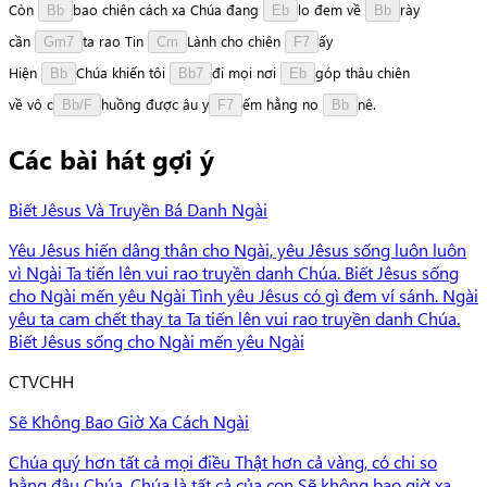
Còn
b
a
o
chiên
cách
xa
Chúa
đang
l
o
đem
về
r
à
y
Bb
Eb
Bb
cần
t
a
rao
Tin
L
à
n
h
cho
chiên
ấ
y
Gm7
Cm
F7
Hiện
C
h
ú
a
khiến
tôi
đ
i
mọi
nơi
g
ó
p
thâu
chiên
Bb
Bb7
Eb
về
vô
c
h
u
ồ
n
g
được
âu
y
ế
m
hằng
no
n
ê
.
Bb/F
F7
Bb
Các bài hát gợi ý
Biết Jêsus Và Truyền Bá Danh Ngài
Yêu Jêsus hiến dâng thân cho Ngài, yêu Jêsus sống luôn luôn
vì Ngài Ta tiến lên vui rao truyền danh Chúa. Biết Jêsus sống
cho Ngài mến yêu Ngài Tình yêu Jêsus có gì đem ví sánh. Ngài
yêu ta cam chết thay ta Ta tiến lên vui rao truyền danh Chúa.
Biết Jêsus sống cho Ngài mến yêu Ngài
C
TVCHH
Sẽ Không Bao Giờ Xa Cách Ngài
Chúa quý hơn tất cả mọi điều Thật hơn cả vàng, có chi so
bằng đâu Chúa, Chúa là tất cả của con Sẽ không bao giờ xa