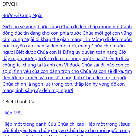
D
TVCHH
Bước Đi Cùng Ngài
Giờ con sẽ vững bước cùng Chúa đi đến khắp muôn nơi Cánh
đồng đức tin đang chờ con phía trước Chúa mời gọi con vững
tâm, cùng Ngài đi khắp thế gian mang Tin Mừng đi đến muôn
nơi Truyền rao chân lý đến mọi nơi, mang Chúa cho muôn
người Biết được Chúa con là Đấng uy quyền toàn năng Giờ
đây mọi phương trời xa đều có chung một Cha ở trên trời và
chúng ta, chúng ta là anh em Vì được Chúa sai đi, nào con có
sợ gì tình yêu của con dành trọn cho Chúa Và con sẽ đi xa, tìm
đến tới mọi miền và con sẽ mang tình Chúa đến mọi người
Chúa chính là ngọn lửa trong con, thắp lên hy vọng để con
mang ánh sáng ấy đến mọi người
C
Biệt Thánh Ca
Hiệp Một
Hiệp một trong danh Cứu Chúa chí cao Hiệp môt trong Jêsus
bởi tình yêu Nếu chúng ta yêu Chúa hãy cho mọi người cùng