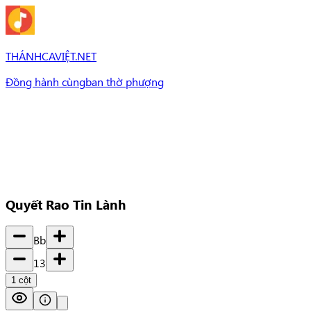
THÁNHCAVIỆT.NET
Đồng hành cùng
ban thờ phượng
Bài Hát
Bài hát
Chủ đề
Set Nhạc
Set nhạc
Quyết Rao Tin Lành
Bb
13
1
cột