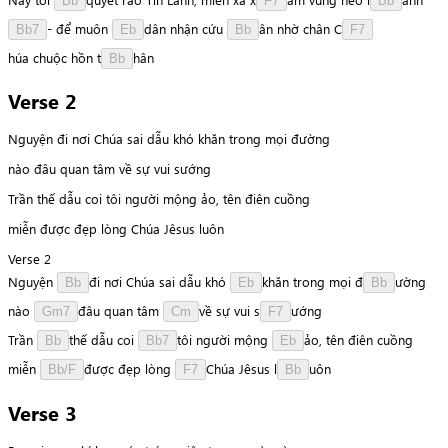
Bb
F7
Bb
-
để
muôn
d
â
n
nhận
cứu
â
n
nhờ
chân
C
Bb7
Eb
Bb
F7
h
ú
a
chuộc
hồn
t
h
â
n
Bb
Verse 2
Nguyện đi nơi Chúa sai dẫu khó khăn trong mọi đường
nào đâu quan tâm về sự vui sướng
Trần thế dẫu coi tôi người mộng ảo, tên điên cuồng
miễn được đẹp lòng Chúa Jêsus luôn
Verse 2
Nguyện
đ
i
nơi
Chúa
sai
dẫu
khó
k
h
ă
n
trong
mọi
đ
ư
ờ
n
g
Bb
Eb
Bb
nào
đ
â
u
quan
tâm
v
ề
sự
vui
s
ư
ớ
n
g
Gm7
Cm
F7
Trần
t
h
ế
dẫu
coi
t
ô
i
người
mộng
ả
o
,
tên
điên
cuồng
Bb
Bb7
Eb
miễn
đ
ư
ợ
c
đẹp
lòng
C
h
ú
a
Jêsus
l
u
ô
n
Bb/F
F7
Bb
Verse 3