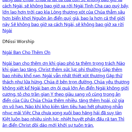
cách Ngài, sẽ không bao giờ xa rời Ngài Tình Cha cao quý bấy,
lớn lao hơn trời cao kìa Lòng thương xót của Chúa thẳm sâu
hơn biển khơi Nguồn ân điển quý giá, bao la hơn cả thế giới
này Sẽ không bao giờ xa cách Ngài, sẽ không bao giờ xa rời
Ngài
D
Nissi Worship
Ngài Ban Cho Thêm Ơn
Ngài ban cho thêm ơn khi giao phó ta thêm trọng trách Nào
khi gian lao tăng, Christ thêm sức lực phi thường Gặp thêm
bao nhiêu khổ nạn, Ngài vẫn nhất thiết xót thương Gặp thử
thách như lửa hừng, Chúa ở bên trọn đường. Chúa yêu thương
không xiết kể Ngài ban ơn ôi quá lớn Ân điển Ngài không giới
cương, tỏ cho trần gian Y theo giàu sang vô cùng trong ân
điển của Cứu Chúa Chúa thêm nhiều, tăng thêm hoài, cứ gia
ơn vô hạn. Nào khi kho kiên tâm tiêu hao hết phương nhẫn
nhục mãi Việc Cha chưa xong xuôi bao hăng hái đã suy tàn
Kiệt luôn bao nhiêu sinh lực, nhiệt huyết phấn đấu rã tan Thì
ân điển Christ dồi dào mới khởi sự tuôn tràn.