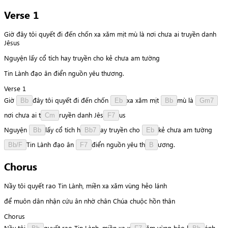
Verse 1
Giờ đây tôi quyết đi đến chốn xa xăm mịt mù là nơi chưa ai truyền danh
Jêsus
Nguyện lấy cổ tích hay truyền cho kẻ chưa am tường
Tin Lành đạo ân điển nguồn yêu thương.
Verse 1
Giờ
đ
â
y
tôi
quyết
đi
đến
chốn
x
a
xăm
mịt
m
ù
là
Bb
Eb
Bb
Gm7
n
ơ
i
chưa
ai
t
r
u
y
ề
n
danh
J
ê
s
u
s
Cm
F7
Nguyện
l
ấ
y
cổ
tích
h
a
y
truyền
cho
k
ẻ
chưa
am
tường
Bb
Bb7
Eb
T
i
n
Lành
đạo
ân
đ
i
ể
n
nguồn
yêu
t
h
ư
ơ
n
g
.
Bb/F
F7
B
Chorus
Nầy tôi quyết rao Tin Lành, miền xa xăm vùng hẻo lánh
để muôn dân nhận cứu ân nhờ chân Chúa chuộc hồn thân
Chorus
Nầy
tôi
q
u
y
ế
t
rao
Tin
Lành,
miền
xa
x
ă
m
vùng
hẻo
l
á
n
h