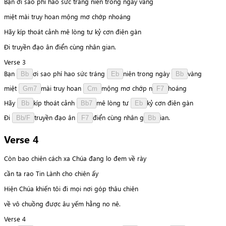
Bạn ơi sao phí hao sức tráng niên trong ngày vàng
miệt mài truy hoan mộng mơ chớp nhoáng
Hãy kíp thoát cảnh mê lòng tư kỷ cơn điên gàn
Đi truyền đạo ân điển cùng nhân gian.
Verse 3
Bạn
ơ
i
sao
phí
hao
sức
tráng
n
i
ê
n
trong
ngày
v
à
n
g
Bb
Eb
Bb
miệt
m
à
i
truy
hoan
m
ộ
n
g
mơ
chớp
n
h
o
á
n
g
Gm7
Cm
F7
Hãy
k
í
p
thoát
cảnh
m
ê
lòng
tư
k
ỷ
cơn
điên
gàn
Bb
Bb7
Eb
Đi
t
r
u
y
ề
n
đạo
ân
đ
i
ể
n
cùng
nhân
g
i
a
n
.
Bb/F
F7
Bb
Verse 4
Còn bao chiên cách xa Chúa đang lo đem về rày
cần ta rao Tin Lành cho chiên ấy
Hiện Chúa khiến tôi đi mọi nơi góp thâu chiên
về vô chuồng được âu yếm hằng no nê.
Verse 4